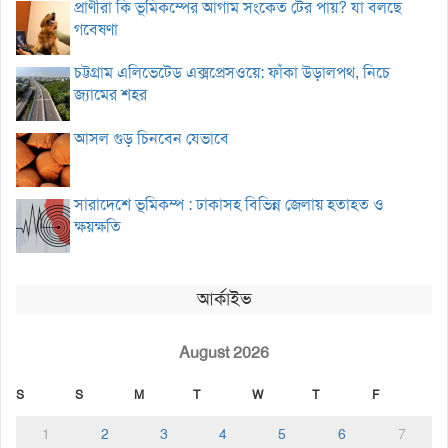
প্রাণীরা কি ভূমিকম্পের আগাম সংকেত টের পায়? যা বলছে
গবেষণা
চট্টগ্রাম এলিভেটেড এক্সপ্রেসওয়ে: ফাঁকা উড়ালপথ, নিচে
জ্যামের শহর
আসল গুড় চিনবেন যেভাবে
সারাদেশে ভূমিকম্প : ঢাকাসহ বিভিন্ন জেলায় হতাহত ও
ক্ষয়ক্ষতি
আর্কাইভ
August 2026
S
S
M
T
W
T
F
1
2
3
4
5
6
7