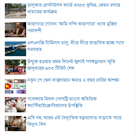
ভালুকার রেপটাইলস ফার্মে ৩৭০০ কুমির, কেমন চলছে
খামারের কার্যক্রম
কারাগারে গেলেন ‘আমি বন্দি কারাগারে’ খ্যাত মুজিব
পরদেশী
এলএনজি টার্মিনাল চালু, ধীরে ধীরে স্বাভাবিক হচ্ছে গ্যাস
সরবরাহ
উন্মুক্ত হওয়ার প্রথম দিনেই জুলাই গণঅভ্যুত্থান স্মৃতি
জাদুঘরের ৯০০ টিকিট শেষ
নতুন পে স্কেল বাস্তবায়নে আরও ২ বছর দেরির আশঙ্কা
গবেষণায় মিলল পোলট্রি মাংসে অতিরিক্ত
অ্যান্টিমাইক্রোবিয়ালের উপস্থিতি
এসি নয়, ঘরের এই বৈদ্যুতিক যন্ত্রগুলোও বাড়াতে পারে
বিদ্যুৎ বিল