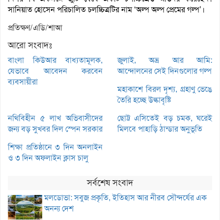
সানিয়াত হোসেন পরিচালিত চলচ্চিত্রটির নাম ‘অল্প অল্প প্রেমের গল্প’।
প্রতিক্ষণ/এডি/শাআ
আরো সংবাদঃ
বাংলা কিউআর বাধ্যতামূলক,
জুলাই, অভ্র আর আমি:
যেভাবে আবেদন করবেন
আন্দোলনের সেই দিনগুলোর গল্প
ব্যবসায়ীরা
মহাকাশে বিরল দৃশ্য, গ্রহাণু ভেঙে
তৈরি হচ্ছে উল্কাবৃষ্টি
নথিবিহীন ৫ লাখ অভিবাসীদের
ছোট্ট এসিতেই বড় চমক, ঘরেই
জন্য বড় সুখবর দিল স্পেন সরকার
মিলবে পাহাড়ি ঠান্ডার অনুভূতি
শিক্ষা প্রতিষ্ঠানে ৩ দিন অনলাইন
ও ৩ দিন অফলাইন ক্লাস চালু
সর্বশেষ সংবাদ
মলডোভা: সবুজ প্রকৃতি, ইতিহাস আর নীরব সৌন্দর্যের এক
অনন্য দেশ