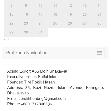
8
9
10
11
12
13
14
15
16
17
18
19
20
21
22
23
24
25
26
27
28
29
30
31
« Jul
Protikhon Navigation
Toggle
navigat
Acting Editor: Abu Moin Shakawat
Executive Editor: Saiful Islam
Founder: T M Rokib Hasan
Address: 85, Kazi Nazrul Islam Avenue Farmgate,
Dhaka-1215
E-mail:
protikhonbng@gmail.com
Phone: +8801717806536