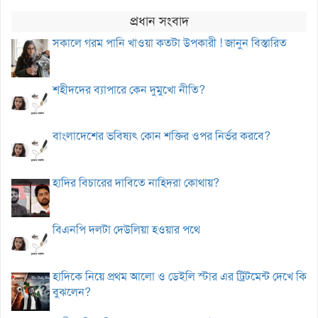
প্রধান সংবাদ
সকালে গরম পানি খাওয়া কতটা উপকারী ! জানুন বিস্তারিত
শহীদদের ব্যাপারে কেন দুমুখো নীতি?
বাংলাদেশের ভবিষ্যৎ কোন শক্তির ওপর নির্ভর করবে?
হাদির বিচারের দাবিতে নাহিদরা কোথায়?
বিএনপি দলটা দেউলিয়া হওয়ার পথে
হাদিকে নিয়ে প্রথম আলো ও ডেইলি স্টার এর ট্রিটমেন্ট দেখে কি
বুঝলেন?