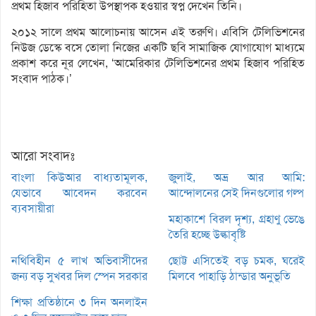
প্রথম হিজাব পরিহিতা উপস্থাপক হওয়ার স্বপ্ন দেখেন তিনি।
২০১২ সালে প্রথম আলোচনায় আসেন এই তরুণি। এবিসি টেলিভিশনের
নিউজ ডেস্কে বসে তোলা নিজের একটি ছবি সামাজিক যোগাযোগ মাধ্যমে
প্রকাশ করে নূর লেখেন, ‘আমেরিকার টেলিভিশনের প্রথম হিজাব পরিহিত
সংবাদ পাঠক।’
আরো সংবাদঃ
বাংলা কিউআর বাধ্যতামূলক,
জুলাই, অভ্র আর আমি:
যেভাবে আবেদন করবেন
আন্দোলনের সেই দিনগুলোর গল্প
ব্যবসায়ীরা
মহাকাশে বিরল দৃশ্য, গ্রহাণু ভেঙে
তৈরি হচ্ছে উল্কাবৃষ্টি
নথিবিহীন ৫ লাখ অভিবাসীদের
ছোট্ট এসিতেই বড় চমক, ঘরেই
জন্য বড় সুখবর দিল স্পেন সরকার
মিলবে পাহাড়ি ঠান্ডার অনুভূতি
শিক্ষা প্রতিষ্ঠানে ৩ দিন অনলাইন