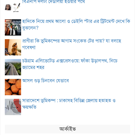
বিএনপি দলটা দেউলিয়া হওয়ার পথে
হাদিকে নিয়ে প্রথম আলো ও ডেইলি স্টার এর ট্রিটমেন্ট দেখে কি
বুঝলেন?
প্রাণীরা কি ভূমিকম্পের আগাম সংকেত টের পায়? যা বলছে
গবেষণা
চট্টগ্রাম এলিভেটেড এক্সপ্রেসওয়ে: ফাঁকা উড়ালপথ, নিচে
জ্যামের শহর
আসল গুড় চিনবেন যেভাবে
সারাদেশে ভূমিকম্প : ঢাকাসহ বিভিন্ন জেলায় হতাহত ও
ক্ষয়ক্ষতি
আর্কাইভ