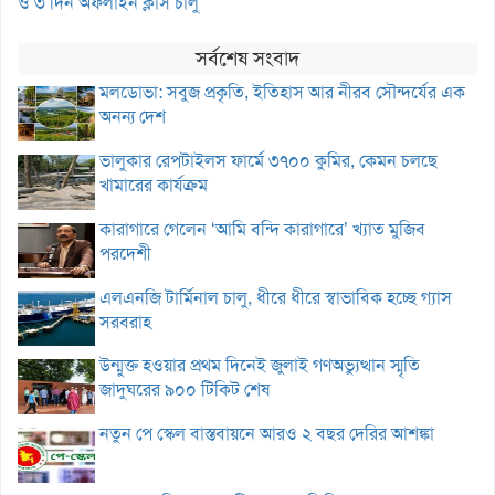
ও ৩ দিন অফলাইন ক্লাস চালু
সর্বশেষ সংবাদ
মলডোভা: সবুজ প্রকৃতি, ইতিহাস আর নীরব সৌন্দর্যের এক
অনন্য দেশ
ভালুকার রেপটাইলস ফার্মে ৩৭০০ কুমির, কেমন চলছে
খামারের কার্যক্রম
কারাগারে গেলেন ‘আমি বন্দি কারাগারে’ খ্যাত মুজিব
পরদেশী
এলএনজি টার্মিনাল চালু, ধীরে ধীরে স্বাভাবিক হচ্ছে গ্যাস
সরবরাহ
উন্মুক্ত হওয়ার প্রথম দিনেই জুলাই গণঅভ্যুত্থান স্মৃতি
জাদুঘরের ৯০০ টিকিট শেষ
নতুন পে স্কেল বাস্তবায়নে আরও ২ বছর দেরির আশঙ্কা