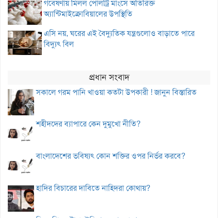
গবেষণায় মিলল পোলট্রি মাংসে অতিরিক্ত
অ্যান্টিমাইক্রোবিয়ালের উপস্থিতি
এসি নয়, ঘরের এই বৈদ্যুতিক যন্ত্রগুলোও বাড়াতে পারে
বিদ্যুৎ বিল
প্রধান সংবাদ
সকালে গরম পানি খাওয়া কতটা উপকারী ! জানুন বিস্তারিত
শহীদদের ব্যাপারে কেন দুমুখো নীতি?
বাংলাদেশের ভবিষ্যৎ কোন শক্তির ওপর নির্ভর করবে?
হাদির বিচারের দাবিতে নাহিদরা কোথায়?