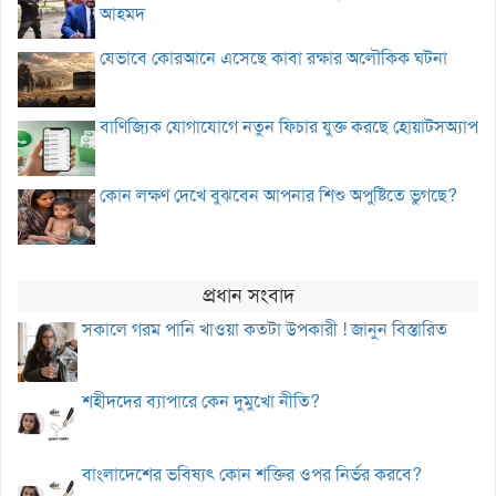
আহমদ
যেভাবে কোরআনে এসেছে কাবা রক্ষার অলৌকিক ঘটনা
বাণিজ্যিক যোগাযোগে নতুন ফিচার যুক্ত করছে হোয়াটসঅ্যাপ
কোন লক্ষণ দেখে বুঝবেন আপনার শিশু অপুষ্টিতে ভুগছে?
প্রধান সংবাদ
সকালে গরম পানি খাওয়া কতটা উপকারী ! জানুন বিস্তারিত
শহীদদের ব্যাপারে কেন দুমুখো নীতি?
বাংলাদেশের ভবিষ্যৎ কোন শক্তির ওপর নির্ভর করবে?