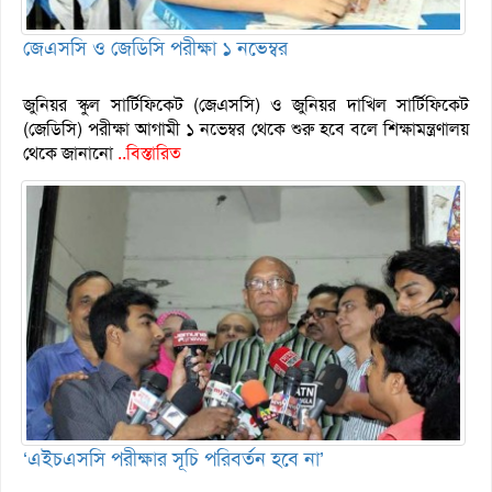
জেএসসি ও জেডিসি পরীক্ষা ১ নভেম্বর
জুনিয়র স্কুল সার্টিফিকেট (জেএসসি) ও জুনিয়র দাখিল সার্টিফিকেট
(জেডিসি) পরীক্ষা আগামী ১ নভেম্বর থেকে শুরু হবে বলে শিক্ষামন্ত্রণালয়
থেকে জানানো
..বিস্তারিত
‘এইচএসসি পরীক্ষার সূচি পরিবর্তন হবে না’