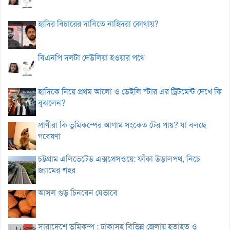
হাদির বিচারের দাবিতে নাহিদরা কোথায়?
বিএনপি দলটা দেউলিয়া হওয়ার পথে
হাদিকে নিয়ে প্রথম আলো ও ডেইলি স্টার এর ট্রিটমেন্ট দেখে কি
বুঝলেন?
প্রাণীরা কি ভূমিকম্পের আগাম সংকেত টের পায়? যা বলছে
গবেষণা
চট্টগ্রাম এলিভেটেড এক্সপ্রেসওয়ে: ফাঁকা উড়ালপথ, নিচে
জ্যামের শহর
আসল গুড় চিনবেন যেভাবে
সারাদেশে ভূমিকম্প : ঢাকাসহ বিভিন্ন জেলায় হতাহত ও