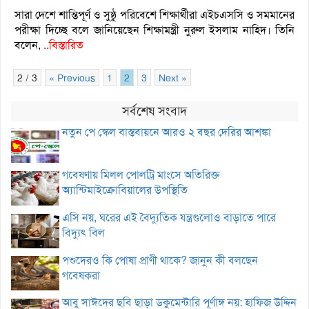
সারা দেশে শান্তিপূর্ণ ও সুষ্ঠু পরিবেশে শিক্ষার্থীরা এইচএসসি ও সমমানের
পরীক্ষা দিচ্ছে বলে জানিয়েছেন শিক্ষামন্ত্রী নুরুল ইসলাম নাহিদ। তিনি
বলেন,
..বিস্তারিত
2 / 3
« Previous
1
2
3
Next »
সর্বশেষ সংবাদ
নতুন পে স্কেল বাস্তবায়নে আরও ২ বছর দেরির আশঙ্কা
গবেষণায় মিলল পোলট্রি মাংসে অতিরিক্ত
অ্যান্টিমাইক্রোবিয়ালের উপস্থিতি
এসি নয়, ঘরের এই বৈদ্যুতিক যন্ত্রগুলোও বাড়াতে পারে
বিদ্যুৎ বিল
পশুদেরও কি পোষা প্রাণী থাকে? জানুন কী বলছেন
গবেষকরা
আবু সাঈদের ছবি ছাড়া ডকুমেন্টারি পূর্ণাঙ্গ নয়: হাফিজ উদ্দিন