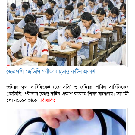
জেএসসি-জেডিসি পরীক্ষার চূড়ান্ত রুটিন প্রকাশ
জুনিয়র স্কুল সার্টিফিকেট (জেএসসি) ও জুনিয়র দাখিল সার্টিফিকেট
(জেডিসি) পরীক্ষার চূড়ান্ত রুটিন প্রকাশ করেছে শিক্ষা মন্ত্রণালয়। আগামী
১লা নভেম্বর থেকে
..বিস্তারিত