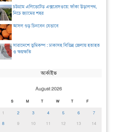
চট্টগ্রাম এলিভেটেড এক্সপ্রেসওয়ে: ফাঁকা উড়ালপথ,
নিচে জ্যামের শহর
আসল গুড় চিনবেন যেভাবে
সারাদেশে ভূমিকম্প : ঢাকাসহ বিভিন্ন জেলায় হতাহত
ও ক্ষয়ক্ষতি
আর্কাইভ
August 2026
S
M
T
W
T
F
1
2
3
4
5
6
7
8
9
10
11
12
13
14