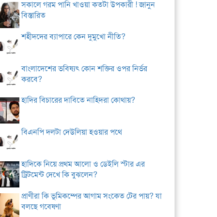
সকালে গরম পানি খাওয়া কতটা উপকারী ! জানুন
বিস্তারিত
শহীদদের ব্যাপারে কেন দুমুখো নীতি?
বাংলাদেশের ভবিষ্যৎ কোন শক্তির ওপর নির্ভর
করবে?
হাদির বিচারের দাবিতে নাহিদরা কোথায়?
বিএনপি দলটা দেউলিয়া হওয়ার পথে
হাদিকে নিয়ে প্রথম আলো ও ডেইলি স্টার এর
ট্রিটমেন্ট দেখে কি বুঝলেন?
প্রাণীরা কি ভূমিকম্পের আগাম সংকেত টের পায়? যা
বলছে গবেষণা