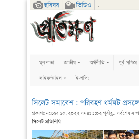
Facebook
Twitter
Google+
ছবিঘর
ভিডিও
,
মূলপাতা
জাতীয়
অর্থনীতি
পূর্ব-পশ্চিম
লাইফস্টাইল
ই-শপিং
সিলেট সমাবেশ : পরিবহণ ধর্মঘট প্রসঙ্গে
প্রকাশঃ নভেম্বর ১৫, ২০২২ সময়ঃ ১:০২ পূর্বাহ্ণ.. সর্বশেষ সম্পা
সিলেট প্রতিনিধি