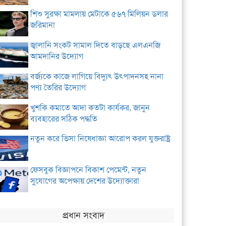
শিশু সুরক্ষা মামলায় মেটাকে ৫৬৭ মিলিয়ন ডলার
জরিমানা
জ্বালানি সংকট সামাল দিতে বাড়ছে এলএনজি
আমদানির উদ্যোগ
বর্জ্যকে কাজে লাগিয়ে বিদ্যুৎ উৎপাদনসহ নানা
পণ্য তৈরির উদ্যোগ
খুশকি কমাতে আদা কতটা কার্যকর, জানুন
ব্যবহারের সঠিক পদ্ধতি
নতুন করে ভিসা নিষেধাজ্ঞা আরোপ করল যুক্তরাষ্ট্র
ফেসবুক বিজ্ঞাপনে বিকাশ পেমেন্ট, নতুন
সুযোগের অপেক্ষায় দেশের উদ্যোক্তারা
প্রধান সংবাদ