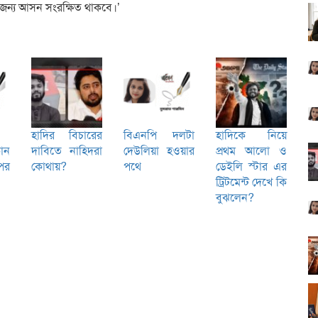
 জন্য আসন সংরক্ষিত থাকবে।’
হাদির বিচারের
বিএনপি দলটা
হাদিকে নিয়ে
োন
দাবিতে নাহিদরা
দেউলিয়া হওয়ার
প্রথম আলো ও
পর
কোথায়?
পথে
ডেইলি স্টার এর
ট্রিটমেন্ট দেখে কি
বুঝলেন?