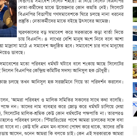
বিভাগীয় সমাবেশ সিলেট শহরে। এ নিয়ে সিলেট বিএনপির
নেতা-কর্মীদের মাঝে উত্তেজনার কোন কমতি নেই। সিলেটে
বিএনপির বিভাগীয় গণসমাবেশকে ঘিরে চলছে নানা ধরনের
প্রস্তুতি। নেতাকর্মীদের মাঝে বইছে উৎসবের আমেজ।
স্মরণকালের বড় সমাবেশ করে সরকারকে কড়া বার্তা দিতে
চায় বিএনপি। ৪ লাখের বেশি মানুষ অংশ নিবে বলে আশা
মাদ্রাসা মাঠে এ সমাবেশ অনুষ্ঠিত হবে। সমাবেশে চার লাখ মানুষের
নিয়েও ভাবছে।
ীয় সমাবেশের মতো পরিবহণ ধর্মঘট ঘটাবে বলে শংকায় আছে সিলেটের
ই দিলেন বিএনপির কেন্দ্রিয় কমিটির সদস্য আনিসুল হক চৌধুরী।
ির কাজ চলছে তখন আনিসুল হক সরজমিনে গিয়ে তা পরিদর্শন করলেন।
সদস্য বলেন, ‘আমরা পরিবহণ ও মালিক সমিতির সকলের সাথে কথা বলেছি।
পক্ষে নন। তাদের নাম ব্যবহার করে জোড় করে ধর্মঘট চালিয়ে দেয়া
, সিলেটের মালিক-শ্রমিক কেউ কোন ধর্মঘটের পক্ষপাতি না। তারপরও
তাহলেও পরিবহণ চলবে। স্টিয়ারিংয়ের পাশে আমরা চালকের সঙ্গে বসা
রা যাবে না। কেউ যদি এমন মন-বাসনা পোষণ করে থাকে, তাদের প্রতি
বরং সভায় আসেন, শুনেন আমরা কি বলতে চাই। কেন এই সরকারকে আমরা