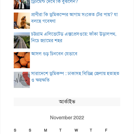
ট্রিটমেন্ট দেখে কি বুঝলেন?
প্রাণীরা কি ভূমিকম্পের আগাম সংকেত টের পায়? যা
বলছে গবেষণা
চট্টগ্রাম এলিভেটেড এক্সপ্রেসওয়ে: ফাঁকা উড়ালপথ,
নিচে জ্যামের শহর
আসল গুড় চিনবেন যেভাবে
সারাদেশে ভূমিকম্প : ঢাকাসহ বিভিন্ন জেলায় হতাহত
ও ক্ষয়ক্ষতি
আর্কাইভ
November 2022
S
S
M
T
W
T
F