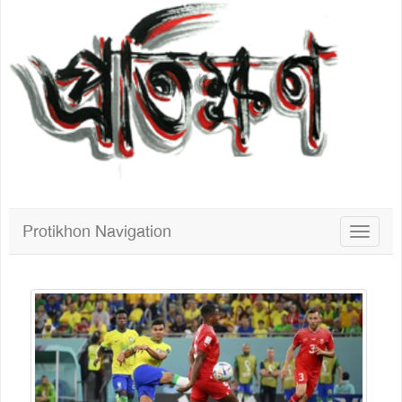
Protikhon Navigation
Toggle
navigat