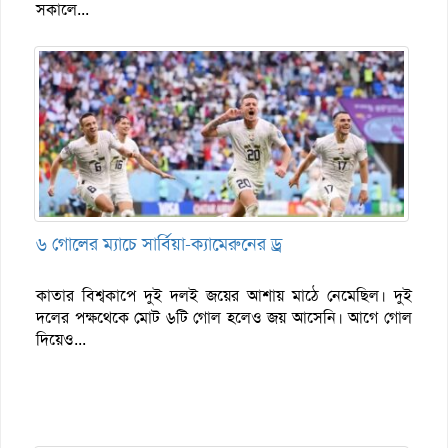
সকালে...
৬ গোলের ম্যাচে সার্বিয়া-ক্যামেরুনের ড্র
কাতার বিশ্বকাপে দুই দলই জয়ের আশায় মাঠে নেমেছিল। দুই
দলের পক্ষথেকে মোট ৬টি গোল হলেও জয় আসেনি। আগে গোল
দিয়েও...