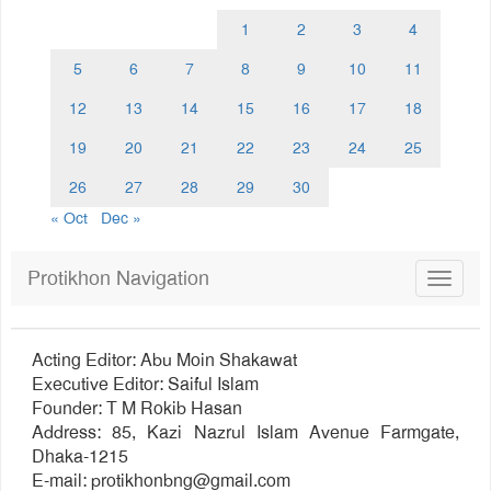
1
2
3
4
5
6
7
8
9
10
11
12
13
14
15
16
17
18
19
20
21
22
23
24
25
26
27
28
29
30
« Oct
Dec »
Protikhon Navigation
Toggle
navigat
Acting Editor: Abu Moin Shakawat
Executive Editor: Saiful Islam
Founder: T M Rokib Hasan
Address: 85, Kazi Nazrul Islam Avenue Farmgate,
Dhaka-1215
E-mail:
protikhonbng@gmail.com