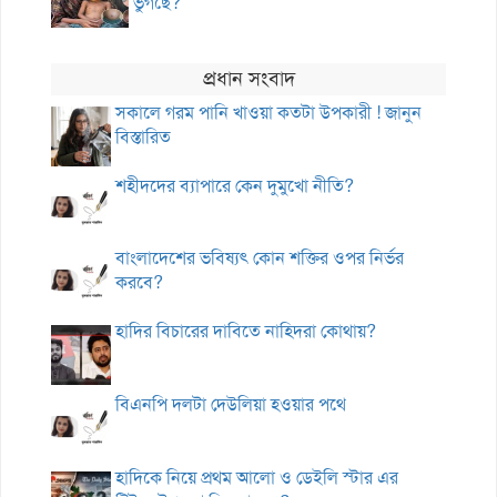
ভুগছে?
প্রধান সংবাদ
সকালে গরম পানি খাওয়া কতটা উপকারী ! জানুন
বিস্তারিত
শহীদদের ব্যাপারে কেন দুমুখো নীতি?
বাংলাদেশের ভবিষ্যৎ কোন শক্তির ওপর নির্ভর
করবে?
হাদির বিচারের দাবিতে নাহিদরা কোথায়?
বিএনপি দলটা দেউলিয়া হওয়ার পথে
হাদিকে নিয়ে প্রথম আলো ও ডেইলি স্টার এর