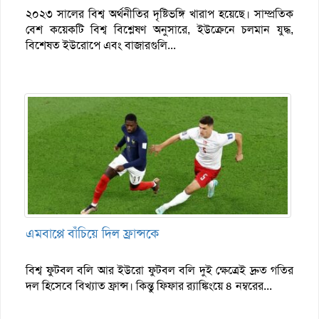
২০২৩ সালের বিশ্ব অর্থনীতির দৃষ্টিভঙ্গি খারাপ হয়েছে। সাম্প্রতিক
বেশ কয়েকটি বিশ্ব বিশ্লেষণ অনুসারে, ইউক্রেনে চলমান যুদ্ধ,
বিশেষত ইউরোপে এবং বাজারগুলি...
এমবাপ্পে বাঁচিয়ে দিল ফ্রান্সকে
বিশ্ব ফুটবল বলি আর ইউরো ফুটবল বলি দুই ক্ষেত্রেই দ্রুত গতির
দল হিসেবে বিখ্যাত ফ্রান্স। কিন্তু ফিফার র‌্যাঙ্কিংয়ে ৪ নম্বরের...