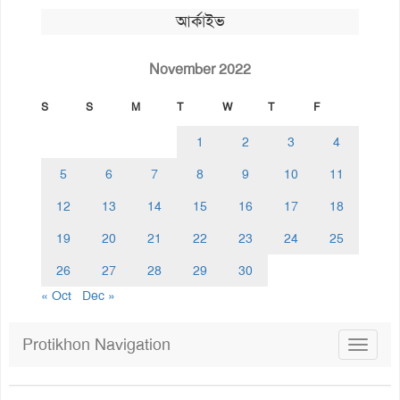
আর্কাইভ
November 2022
S
S
M
T
W
T
F
1
2
3
4
5
6
7
8
9
10
11
12
13
14
15
16
17
18
19
20
21
22
23
24
25
26
27
28
29
30
« Oct
Dec »
Protikhon Navigation
Toggle
navigat