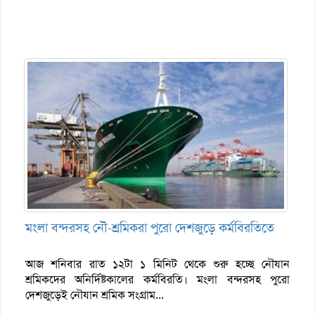
মংলা বন্দরসহ নৌ-শ্রমিকরা পুরো দেশজুড়ে কর্মবিরতিতে
আজ শনিবার রাত ১২টা ১ মিনিট থেকে শুরু হচ্ছে নৌযান
শ্রমিকদের অনির্দিষ্টকালের কর্মবিরতি। মংলা বন্দরসহ পুরো
দেশজুড়েই নৌযান শ্রমিক সংগ্রাম...