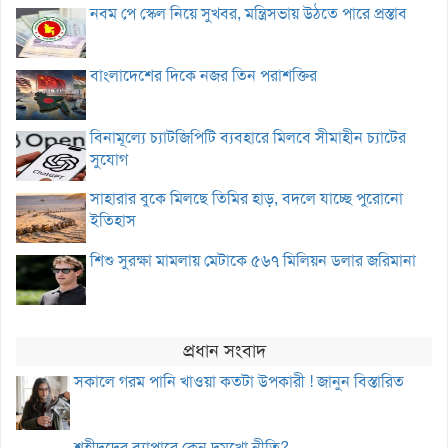
নবম পে স্কেল নিয়ে সুখবর, মন্ত্রিসভায় উঠতে পারে প্রস্তাব
বাংলাদেশের দিকে নজর তিন পরাশক্তির
বিনামূল্যে চ্যাটজিপিটি ব্যবহারে মিলবে সীমাহীন চ্যাটের
সুযোগ
সাহারার বুকে মিলছে তিমির হাড়, বদলে যাচ্ছে পুরোনো
ইতিহাস
শিশু সুরক্ষা মামলায় মেটাকে ৫৬৭ মিলিয়ন ডলার জরিমানা
প্রধান সংবাদ
সকালে গরম পানি খাওয়া কতটা উপকারী ! জানুন বিস্তারিত
শহীদদের ব্যাপারে কেন দুমুখো নীতি?