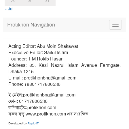
29
30
31
« Jul
Protikhon Navigation
Toggle
navigat
Acting Editor: Abu Moin Shakawat
Executive Editor: Saiful Islam
Founder: T M Rokib Hasan
Address: 85, Kazi Nazrul Islam Avenue Farmgate,
Dhaka-1215
E-mail:
protikhonbng@gmail.com
Phone: +8801717806536
ই-মেইল:
protikhonbng@gmail.com
ফোন: 01717806536
কপিরাইট©protikhon.com
সকল স্বত্ব www.protikhon.com এর সংরক্ষিত ।
Developed by
Rapid-iT