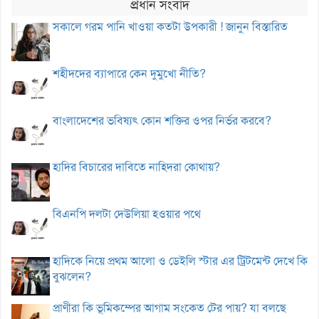
প্রধান সংবাদ
সকালে গরম পানি খাওয়া কতটা উপকারী ! জানুন বিস্তারিত
শহীদদের ব্যাপারে কেন দুমুখো নীতি?
বাংলাদেশের ভবিষ্যৎ কোন শক্তির ওপর নির্ভর করবে?
হাদির বিচারের দাবিতে নাহিদরা কোথায়?
বিএনপি দলটা দেউলিয়া হওয়ার পথে
হাদিকে নিয়ে প্রথম আলো ও ডেইলি স্টার এর ট্রিটমেন্ট দেখে কি
বুঝলেন?
প্রাণীরা কি ভূমিকম্পের আগাম সংকেত টের পায়? যা বলছে