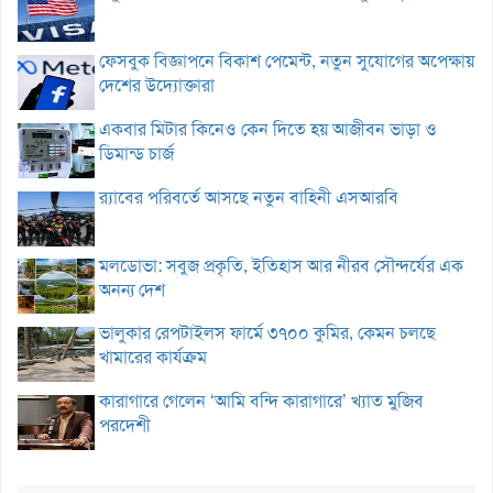
ফেসবুক বিজ্ঞাপনে বিকাশ পেমেন্ট, নতুন সুযোগের অপেক্ষায়
দেশের উদ্যোক্তারা
একবার মিটার কিনেও কেন দিতে হয় আজীবন ভাড়া ও
ডিমান্ড চার্জ
র‌্যাবের পরিবর্তে আসছে নতুন বাহিনী এসআরবি
মলডোভা: সবুজ প্রকৃতি, ইতিহাস আর নীরব সৌন্দর্যের এক
অনন্য দেশ
ভালুকার রেপটাইলস ফার্মে ৩৭০০ কুমির, কেমন চলছে
খামারের কার্যক্রম
কারাগারে গেলেন ‘আমি বন্দি কারাগারে’ খ্যাত মুজিব
পরদেশী