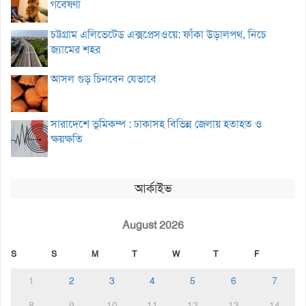
গবেষণা
চট্টগ্রাম এলিভেটেড এক্সপ্রেসওয়ে: ফাঁকা উড়ালপথ, নিচে
জ্যামের শহর
আসল গুড় চিনবেন যেভাবে
সারাদেশে ভূমিকম্প : ঢাকাসহ বিভিন্ন জেলায় হতাহত ও
ক্ষয়ক্ষতি
আর্কাইভ
August 2026
S
S
M
T
W
T
F
1
2
3
4
5
6
7
8
9
10
11
12
13
14