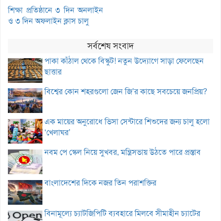
শিক্ষা প্রতিষ্ঠানে ৩ দিন অনলাইন
ও ৩ দিন অফলাইন ক্লাস চালু
সর্বশেষ সংবাদ
পাকা কাঁঠাল থেকে বিস্কুট! নতুন উদ্যোগে সাড়া ফেলেছেন
ছাত্তার
বিশ্বের কোন শহরগুলো জেন জি’র কাছে সবচেয়ে জনপ্রিয়?
এক মায়ের অনুরোধে ভিসা সেন্টারে শিশুদের জন্য চালু হলো
‘খেলাঘর’
নবম পে স্কেল নিয়ে সুখবর, মন্ত্রিসভায় উঠতে পারে প্রস্তাব
বাংলাদেশের দিকে নজর তিন পরাশক্তির
বিনামূল্যে চ্যাটজিপিটি ব্যবহারে মিলবে সীমাহীন চ্যাটের