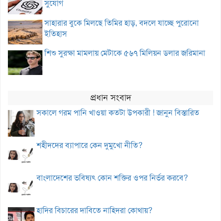
সুযোগ
সাহারার বুকে মিলছে তিমির হাড়, বদলে যাচ্ছে পুরোনো
ইতিহাস
শিশু সুরক্ষা মামলায় মেটাকে ৫৬৭ মিলিয়ন ডলার জরিমানা
প্রধান সংবাদ
সকালে গরম পানি খাওয়া কতটা উপকারী ! জানুন বিস্তারিত
শহীদদের ব্যাপারে কেন দুমুখো নীতি?
বাংলাদেশের ভবিষ্যৎ কোন শক্তির ওপর নির্ভর করবে?
হাদির বিচারের দাবিতে নাহিদরা কোথায়?