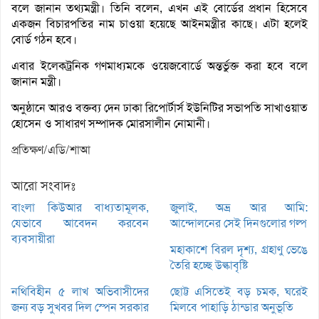
বলে জানান তথ্যমন্ত্রী। তিনি বলেন, এখন এই বোর্ডের প্রধান হিসেবে
একজন বিচারপতির নাম চাওয়া হয়েছে আইনমন্ত্রীর কাছে। এটা হলেই
বোর্ড গঠন হবে।
এবার ইলেকট্রনিক গণমাধ্যমকে ওয়েজবোর্ডে অন্তর্ভুক্ত করা হবে বলে
জানান মন্ত্রী।
অনুষ্ঠানে আরও বক্তব্য দেন ঢাকা রিপোর্টার্স ইউনিটির সভাপতি সাখাওয়াত
হোসেন ও সাধারণ সম্পাদক মোরসালীন নোমানী।
প্রতিক্ষণ/এডি/শাআ
আরো সংবাদঃ
বাংলা কিউআর বাধ্যতামূলক,
জুলাই, অভ্র আর আমি:
যেভাবে আবেদন করবেন
আন্দোলনের সেই দিনগুলোর গল্প
ব্যবসায়ীরা
মহাকাশে বিরল দৃশ্য, গ্রহাণু ভেঙে
তৈরি হচ্ছে উল্কাবৃষ্টি
নথিবিহীন ৫ লাখ অভিবাসীদের
ছোট্ট এসিতেই বড় চমক, ঘরেই
জন্য বড় সুখবর দিল স্পেন সরকার
মিলবে পাহাড়ি ঠান্ডার অনুভূতি