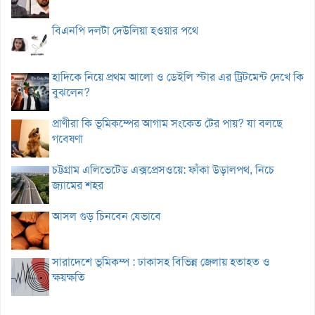
বিএনপি দলটা দেউলিয়া হওয়ার পথে
হাদিকে নিয়ে প্রথম আলো ও ডেইলি স্টার এর ট্রিটমেন্ট দেখে কি
বুঝলেন?
প্রাণীরা কি ভূমিকম্পের আগাম সংকেত টের পায়? যা বলছে
গবেষণা
চট্টগ্রাম এলিভেটেড এক্সপ্রেসওয়ে: ফাঁকা উড়ালপথ, নিচে
জ্যামের শহর
আসল গুড় চিনবেন যেভাবে
সারাদেশে ভূমিকম্প : ঢাকাসহ বিভিন্ন জেলায় হতাহত ও
ক্ষয়ক্ষতি