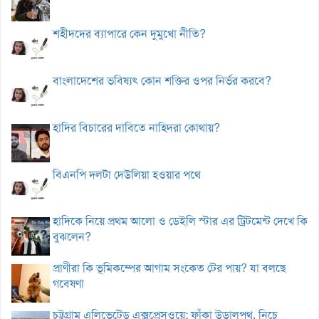
শহীদদের ব্যাপারে কেন দুমুখো নীতি?
বাংলাদেশের ভবিষ্যৎ কোন শক্তির ওপর নির্ভর করবে?
হাদির বিচারের দাবিতে নাহিদরা কোথায়?
বিএনপি দলটা দেউলিয়া হওয়ার পথে
হাদিকে নিয়ে প্রথম আলো ও ডেইলি স্টার এর ট্রিটমেন্ট দেখে কি
বুঝলেন?
প্রাণীরা কি ভূমিকম্পের আগাম সংকেত টের পায়? যা বলছে
গবেষণা
চট্টগ্রাম এলিভেটেড এক্সপ্রেসওয়ে: ফাঁকা উড়ালপথ, নিচে