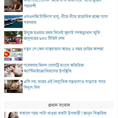
কারাগারে গেলেন ‘আমি বন্দি কারাগারে’ খ্যাত মুজিব
পরদেশী
এলএনজি টার্মিনাল চালু, ধীরে ধীরে স্বাভাবিক হচ্ছে গ্যাস
সরবরাহ
উন্মুক্ত হওয়ার প্রথম দিনেই জুলাই গণঅভ্যুত্থান স্মৃতি
জাদুঘরের ৯০০ টিকিট শেষ
নতুন পে স্কেল বাস্তবায়নে আরও ২ বছর দেরির আশঙ্কা
গবেষণায় মিলল পোলট্রি মাংসে অতিরিক্ত
অ্যান্টিমাইক্রোবিয়ালের উপস্থিতি
এসি নয়, ঘরের এই বৈদ্যুতিক যন্ত্রগুলোও বাড়াতে পারে
বিদ্যুৎ বিল
প্রধান সংবাদ
সকালে গরম পানি খাওয়া কতটা উপকারী ! জানুন বিস্তারিত