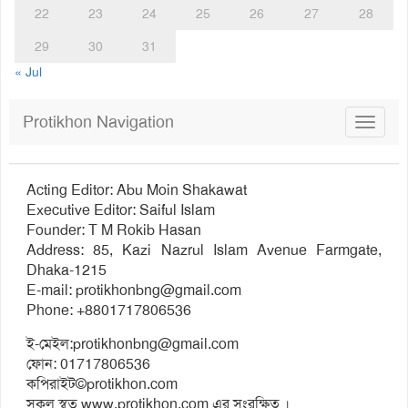
22
23
24
25
26
27
28
29
30
31
« Jul
Protikhon Navigation
Toggle
navigat
Acting Editor: Abu Moin Shakawat
Executive Editor: Saiful Islam
Founder: T M Rokib Hasan
Address: 85, Kazi Nazrul Islam Avenue Farmgate,
Dhaka-1215
E-mail:
protikhonbng@gmail.com
Phone: +8801717806536
ই-মেইল:
protikhonbng@gmail.com
ফোন: 01717806536
কপিরাইট©protikhon.com
সকল স্বত্ব www.protikhon.com এর সংরক্ষিত ।