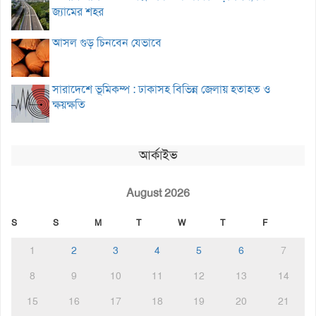
জ্যামের শহর
আসল গুড় চিনবেন যেভাবে
সারাদেশে ভূমিকম্প : ঢাকাসহ বিভিন্ন জেলায় হতাহত ও
ক্ষয়ক্ষতি
আর্কাইভ
August 2026
S
S
M
T
W
T
F
1
2
3
4
5
6
7
8
9
10
11
12
13
14
15
16
17
18
19
20
21