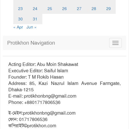
23
24
25
26
27
28
29
30
31
« Apr
Jun »
Protikhon Navigation
Toggle
navigat
Acting Editor: Abu Moin Shakawat
Executive Editor: Saiful Islam
Founder: T M Rokib Hasan
Address: 85, Kazi Nazrul Islam Avenue Farmgate,
Dhaka-1215
E-mail:
protikhonbng@gmail.com
Phone: +8801717806536
ই-মেইল:
protikhonbng@gmail.com
ফোন: 01717806536
কপিরাইট©protikhon.com