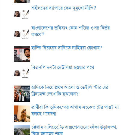
শহীদদের ব্যাপারে কেন দুমুখো নীতি?
বাংলাদেশের ভবিষ্যৎ কোন শক্তির ওপর নির্ভর
করবে?
হাদির বিচারের দাবিতে নাহিদরা কোথায়?
বিএনপি দলটা দেউলিয়া হওয়ার পথে
হাদিকে নিয়ে প্রথম আলো ও ডেইলি স্টার এর
ট্রিটমেন্ট দেখে কি বুঝলেন?
প্রাণীরা কি ভূমিকম্পের আগাম সংকেত টের পায়? যা
বলছে গবেষণা
চট্টগ্রাম এলিভেটেড এক্সপ্রেসওয়ে: ফাঁকা উড়ালপথ,
নিচে জ্যামের শহর