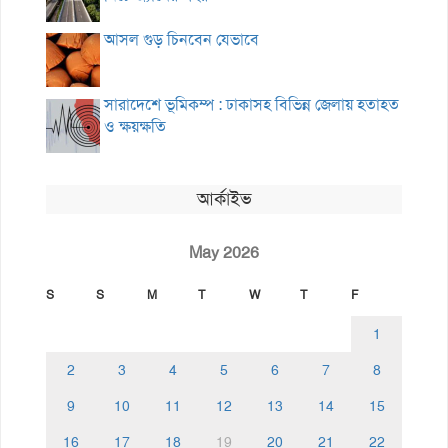
আসল গুড় চিনবেন যেভাবে
সারাদেশে ভূমিকম্প : ঢাকাসহ বিভিন্ন জেলায় হতাহত
ও ক্ষয়ক্ষতি
আর্কাইভ
May 2026
S
S
M
T
W
T
F
1
2
3
4
5
6
7
8
9
10
11
12
13
14
15
16
17
18
19
20
21
22