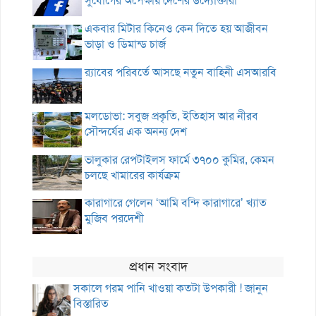
সুযোগের অপেক্ষায় দেশের উদ্যোক্তারা
একবার মিটার কিনেও কেন দিতে হয় আজীবন
ভাড়া ও ডিমান্ড চার্জ
র‌্যাবের পরিবর্তে আসছে নতুন বাহিনী এসআরবি
মলডোভা: সবুজ প্রকৃতি, ইতিহাস আর নীরব
সৌন্দর্যের এক অনন্য দেশ
ভালুকার রেপটাইলস ফার্মে ৩৭০০ কুমির, কেমন
চলছে খামারের কার্যক্রম
কারাগারে গেলেন ‘আমি বন্দি কারাগারে’ খ্যাত
মুজিব পরদেশী
প্রধান সংবাদ
সকালে গরম পানি খাওয়া কতটা উপকারী ! জানুন
বিস্তারিত