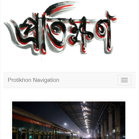
Protikhon Navigation
Toggle
navigat