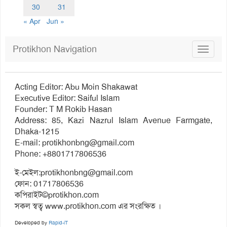
30
31
« Apr
Jun »
Protikhon Navigation
Toggle
navigat
Acting Editor: Abu Moin Shakawat
Executive Editor: Saiful Islam
Founder: T M Rokib Hasan
Address: 85, Kazi Nazrul Islam Avenue Farmgate,
Dhaka-1215
E-mail:
protikhonbng@gmail.com
Phone: +8801717806536
ই-মেইল:
protikhonbng@gmail.com
ফোন: 01717806536
কপিরাইট©protikhon.com
সকল স্বত্ব www.protikhon.com এর সংরক্ষিত ।
Developed by
Rapid-iT