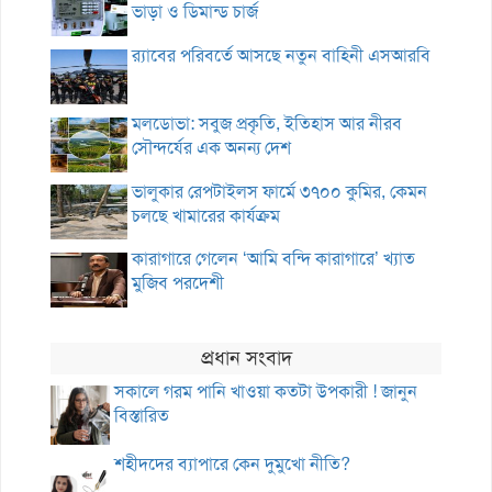
ভাড়া ও ডিমান্ড চার্জ
র‌্যাবের পরিবর্তে আসছে নতুন বাহিনী এসআরবি
মলডোভা: সবুজ প্রকৃতি, ইতিহাস আর নীরব
সৌন্দর্যের এক অনন্য দেশ
ভালুকার রেপটাইলস ফার্মে ৩৭০০ কুমির, কেমন
চলছে খামারের কার্যক্রম
কারাগারে গেলেন ‘আমি বন্দি কারাগারে’ খ্যাত
মুজিব পরদেশী
প্রধান সংবাদ
সকালে গরম পানি খাওয়া কতটা উপকারী ! জানুন
বিস্তারিত
শহীদদের ব্যাপারে কেন দুমুখো নীতি?