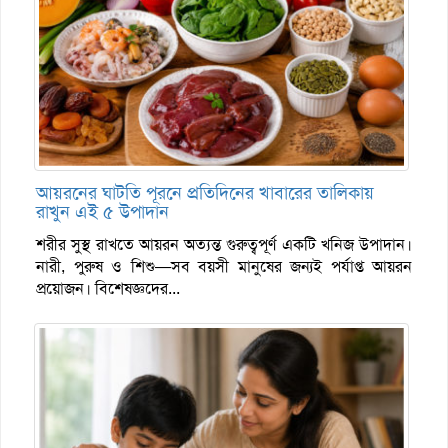
আয়রনের ঘাটতি পূরনে প্রতিদিনের খাবারের তালিকায়
রাখুন এই ৫ উপাদান
শরীর সুস্থ রাখতে আয়রন অত্যন্ত গুরুত্বপূর্ণ একটি খনিজ উপাদান।
নারী, পুরুষ ও শিশু—সব বয়সী মানুষের জন্যই পর্যাপ্ত আয়রন
প্রয়োজন। বিশেষজ্ঞদের...