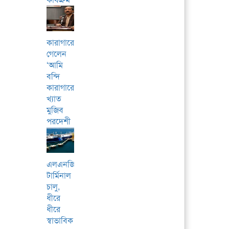
কারাগারে
গেলেন
‘আমি
বন্দি
কারাগারে’
খ্যাত
মুজিব
পরদেশী
এলএনজি
টার্মিনাল
চালু,
ধীরে
ধীরে
স্বাভাবিক