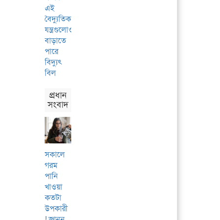
এই
বৈদ্যুতিক
যন্ত্রগুলোও
বাড়াতে
পারে
বিদ্যুৎ
বিল
প্রধান
সংবাদ
সকালে
গরম
পানি
খাওয়া
কতটা
উপকারী
! জানুন