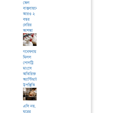
স্কেল
বাস্তবায়নে
আরও ২
বছর
দেরির
আশঙ্কা
গবেষণায়
মিলল
পোলট্রি
মাংসে
অতিরিক্ত
অ্যান্টিমাইক্রোবিয়ালের
উপস্থিতি
এসি নয়,
ঘরের