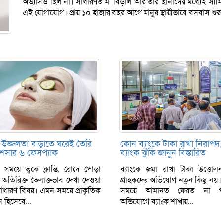
অভ্যাসও ছিল না। সাধারণত মা বিড়াল আর তার ছানাদের মধ্যেই সীম
এই যোগাযোগ। প্রায় ১০ হাজার বছর আগে মানুষ স্থায়ীভাবে বসবাস শুর
র উজ্জলতা বাড়াতে ঘরেই তৈরি
কোন ব্যাংকে টাকা রাখা নিরাপ
শসার ৬ ফেসপ্যাক
ব্যাংক ঝুঁকি জানুন বিস্তারিত
 সময়ে ত্বকে ক্লান্তি, রোদে পোড়া
ব্যাংকে জমা রাখা টাকা উত্তোল
 অতিরিক্ত তৈলাক্তভাব দেখা দেওয়া
গ্রাহকদের অভিযোগ নতুন কিছু নয়। 
সাধারণ বিষয়। এমন সময়ে প্রাকৃতিক
সময়ে আমানত ফেরত না প
 হিসেবে...
অভিযোগে ব্যাংক শাখায়...