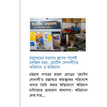
রান্নাঘরের ময়লার স্তুপের পাশেই
চলছিল রান্না, হোটেল সোনালীতে
অভিযান ও জরিমানা
চট্টগ্রাম নগরের রয়েল রোডের ‘হোটেল
সোনালী’র রান্নাঘরে অস্বাস্থ্যকর পরিবেশে
খাবার তৈরি করার অভিযোগে অভিযান
চালিয়েছে ভ্রাম্যমাণ আদালত। অভিযানে
দেখা যায়,...