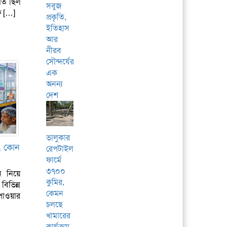
িত ছিল
সবুজ
ু […]
প্রকৃতি,
ইতিহাস
আর
নীরব
সৌন্দর্যের
এক
অনন্য
দেশ
ভালুকার
দ, কোন
রেপটাইলস
ফার্মে
৩৭০০
ন নিয়ে
কুমির,
বিভিন্ন
কেমন
াওয়ার
চলছে
খামারের
কার্যক্রম