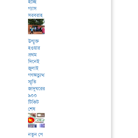
হচ্ছে
গ্যাস
সরবরাহ
উন্মুক্ত
হওয়ার
প্রথম
দিনেই
জুলাই
গণঅভ্যুত্থান
স্মৃতি
জাদুঘরের
৯০০
টিকিট
শেষ
নতুন পে