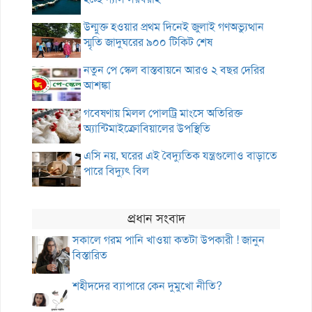
উন্মুক্ত হওয়ার প্রথম দিনেই জুলাই গণঅভ্যুত্থান
স্মৃতি জাদুঘরের ৯০০ টিকিট শেষ
নতুন পে স্কেল বাস্তবায়নে আরও ২ বছর দেরির
আশঙ্কা
গবেষণায় মিলল পোলট্রি মাংসে অতিরিক্ত
অ্যান্টিমাইক্রোবিয়ালের উপস্থিতি
এসি নয়, ঘরের এই বৈদ্যুতিক যন্ত্রগুলোও বাড়াতে
পারে বিদ্যুৎ বিল
প্রধান সংবাদ
সকালে গরম পানি খাওয়া কতটা উপকারী ! জানুন
বিস্তারিত
শহীদদের ব্যাপারে কেন দুমুখো নীতি?