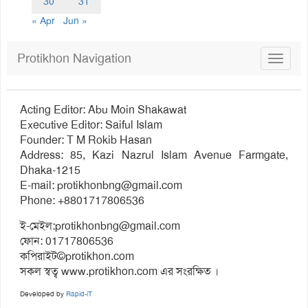
30
31
« Apr
Jun »
Protikhon Navigation
Toggle
navigat
Acting Editor: Abu Moin Shakawat
Executive Editor: Saiful Islam
Founder: T M Rokib Hasan
Address: 85, Kazi Nazrul Islam Avenue Farmgate,
Dhaka-1215
E-mail:
protikhonbng@gmail.com
Phone: +8801717806536
ই-মেইল:
protikhonbng@gmail.com
ফোন: 01717806536
কপিরাইট©protikhon.com
সকল স্বত্ব www.protikhon.com এর সংরক্ষিত ।
Developed by
Rapid-iT