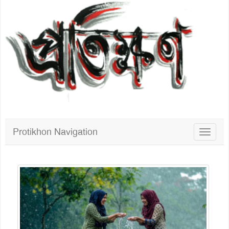
Protikhon Navigation
Toggle
navigat