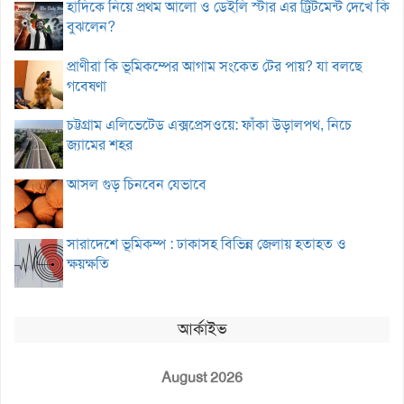
হাদিকে নিয়ে প্রথম আলো ও ডেইলি স্টার এর ট্রিটমেন্ট দেখে কি
বুঝলেন?
প্রাণীরা কি ভূমিকম্পের আগাম সংকেত টের পায়? যা বলছে
গবেষণা
চট্টগ্রাম এলিভেটেড এক্সপ্রেসওয়ে: ফাঁকা উড়ালপথ, নিচে
জ্যামের শহর
আসল গুড় চিনবেন যেভাবে
সারাদেশে ভূমিকম্প : ঢাকাসহ বিভিন্ন জেলায় হতাহত ও
ক্ষয়ক্ষতি
আর্কাইভ
August 2026