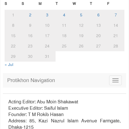
S
S
M
T
W
T
F
1
2
3
4
5
6
7
8
9
10
11
12
13
14
15
16
17
18
19
20
21
22
23
24
25
26
27
28
29
30
31
« Jul
Protikhon Navigation
Toggle
navigat
Acting Editor: Abu Moin Shakawat
Executive Editor: Saiful Islam
Founder: T M Rokib Hasan
Address: 85, Kazi Nazrul Islam Avenue Farmgate,
Dhaka-1215