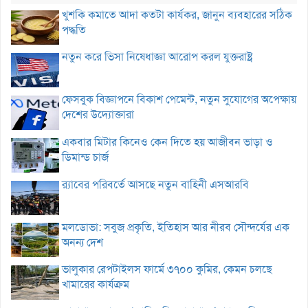
খুশকি কমাতে আদা কতটা কার্যকর, জানুন ব্যবহারের সঠিক
পদ্ধতি
নতুন করে ভিসা নিষেধাজ্ঞা আরোপ করল যুক্তরাষ্ট্র
ফেসবুক বিজ্ঞাপনে বিকাশ পেমেন্ট, নতুন সুযোগের অপেক্ষায়
দেশের উদ্যোক্তারা
একবার মিটার কিনেও কেন দিতে হয় আজীবন ভাড়া ও
ডিমান্ড চার্জ
র‌্যাবের পরিবর্তে আসছে নতুন বাহিনী এসআরবি
মলডোভা: সবুজ প্রকৃতি, ইতিহাস আর নীরব সৌন্দর্যের এক
অনন্য দেশ
ভালুকার রেপটাইলস ফার্মে ৩৭০০ কুমির, কেমন চলছে
খামারের কার্যক্রম