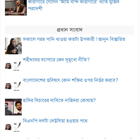
কারাগারে গেলেন ‘আমি বন্দি কারাগারে’ খ্যাত মুজিব
পরদেশী
প্রধান সংবাদ
সকালে গরম পানি খাওয়া কতটা উপকারী ! জানুন বিস্তারিত
শহীদদের ব্যাপারে কেন দুমুখো নীতি?
বাংলাদেশের ভবিষ্যৎ কোন শক্তির ওপর নির্ভর করবে?
হাদির বিচারের দাবিতে নাহিদরা কোথায়?
বিএনপি দলটা দেউলিয়া হওয়ার পথে