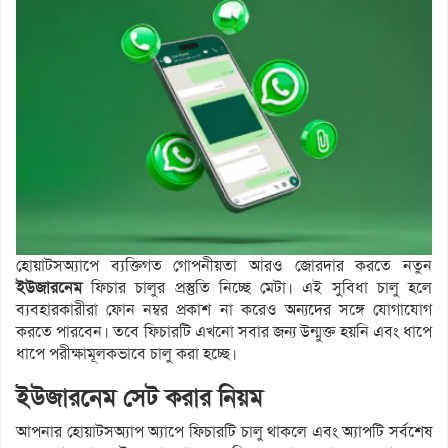
হোয়াটসঅ্যাপে ব্যক্তিগত গোপনীয়তা আরও জোরদার করতে নতুন
ইউজারনেম
ফিচার চালুর প্রস্তুতি নিচ্ছে মেটা। এই সুবিধা চালু হলে
ব্যবহারকারীরা ফোন নম্বর প্রকাশ না করেও অন্যদের সঙ্গে যোগাযোগ
করতে পারবেন। তবে ফিচারটি এখনো সবার জন্য উন্মুক্ত হয়নি এবং ধাপে
ধাপে পরীক্ষামূলকভাবে চালু করা হচ্ছে।
ইউজারনেম সেট করার নিয়ম
আপনার হোয়াটসঅ্যাপ অ্যাপে ফিচারটি চালু থাকলে এবং অ্যাপটি সর্বশেষ