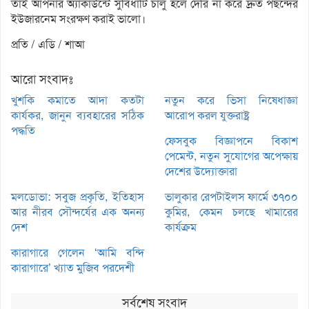
তাই আপনার অ্যাকাউন্টে সুবিধাটি চালু হলে দেরি না করে দ্রুত পছন্দের
ইউজারনেম সংরক্ষণ করাই ভালো।
প্রতি / এডি / শাআ
আরো সংবাদঃ
খুশকি কমাতে আদা কতটা
নতুন করে ভিসা নিষেধাজ্ঞা
কার্যকর, জানুন ব্যবহারের সঠিক
আরোপ করল যুক্তরাষ্ট্র
পদ্ধতি
ফেসবুক বিজ্ঞাপনে বিকাশ
পেমেন্ট, নতুন সুযোগের অপেক্ষায়
দেশের উদ্যোক্তারা
মলডোভা: সবুজ প্রকৃতি, ইতিহাস
ভালুকার রেপটাইলস ফার্মে ৩৭০০
আর নীরব সৌন্দর্যের এক অনন্য
কুমির, কেমন চলছে খামারের
দেশ
কার্যক্রম
কারাগারে গেলেন ‘আমি বন্দি
কারাগারে’ খ্যাত মুজিব পরদেশী
সর্বশেষ সংবাদ