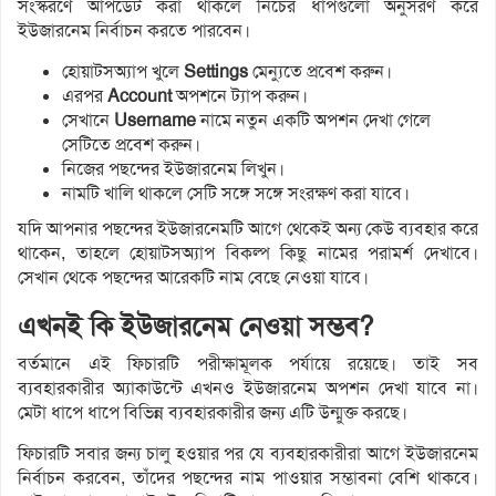
সংস্করণে আপডেট করা থাকলে নিচের ধাপগুলো অনুসরণ করে
ইউজারনেম নির্বাচন করতে পারবেন।
হোয়াটসঅ্যাপ খুলে
Settings
মেন্যুতে প্রবেশ করুন।
এরপর
Account
অপশনে ট্যাপ করুন।
সেখানে
Username
নামে নতুন একটি অপশন দেখা গেলে
সেটিতে প্রবেশ করুন।
নিজের পছন্দের ইউজারনেম লিখুন।
নামটি খালি থাকলে সেটি সঙ্গে সঙ্গে সংরক্ষণ করা যাবে।
যদি আপনার পছন্দের ইউজারনেমটি আগে থেকেই অন্য কেউ ব্যবহার করে
থাকেন, তাহলে হোয়াটসঅ্যাপ বিকল্প কিছু নামের পরামর্শ দেখাবে।
সেখান থেকে পছন্দের আরেকটি নাম বেছে নেওয়া যাবে।
এখনই কি ইউজারনেম নেওয়া সম্ভব?
বর্তমানে এই ফিচারটি পরীক্ষামূলক পর্যায়ে রয়েছে। তাই সব
ব্যবহারকারীর অ্যাকাউন্টে এখনও ইউজারনেম অপশন দেখা যাবে না।
মেটা ধাপে ধাপে বিভিন্ন ব্যবহারকারীর জন্য এটি উন্মুক্ত করছে।
ফিচারটি সবার জন্য চালু হওয়ার পর যে ব্যবহারকারীরা আগে ইউজারনেম
নির্বাচন করবেন, তাঁদের পছন্দের নাম পাওয়ার সম্ভাবনা বেশি থাকবে।