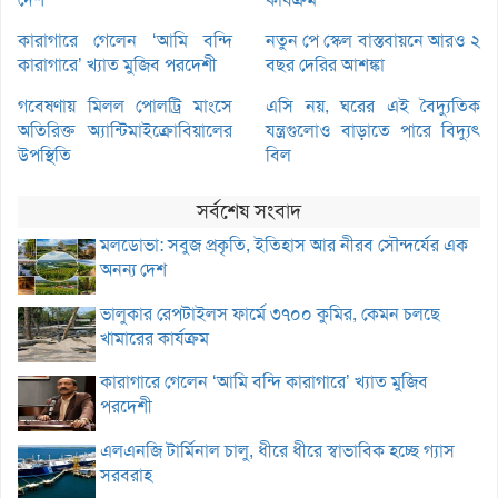
কারাগারে গেলেন ‘আমি বন্দি
নতুন পে স্কেল বাস্তবায়নে আরও ২
কারাগারে’ খ্যাত মুজিব পরদেশী
বছর দেরির আশঙ্কা
গবেষণায় মিলল পোলট্রি মাংসে
এসি নয়, ঘরের এই বৈদ্যুতিক
অতিরিক্ত অ্যান্টিমাইক্রোবিয়ালের
যন্ত্রগুলোও বাড়াতে পারে বিদ্যুৎ
উপস্থিতি
বিল
সর্বশেষ সংবাদ
মলডোভা: সবুজ প্রকৃতি, ইতিহাস আর নীরব সৌন্দর্যের এক
অনন্য দেশ
ভালুকার রেপটাইলস ফার্মে ৩৭০০ কুমির, কেমন চলছে
খামারের কার্যক্রম
কারাগারে গেলেন ‘আমি বন্দি কারাগারে’ খ্যাত মুজিব
পরদেশী
এলএনজি টার্মিনাল চালু, ধীরে ধীরে স্বাভাবিক হচ্ছে গ্যাস
সরবরাহ