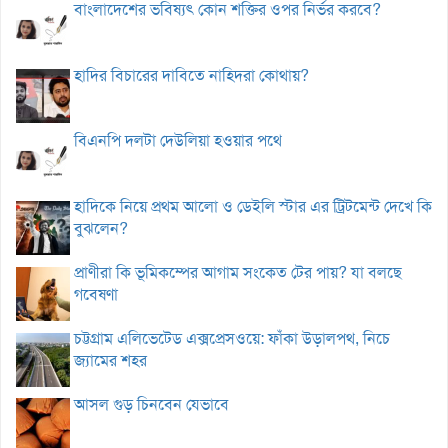
বাংলাদেশের ভবিষ্যৎ কোন শক্তির ওপর নির্ভর করবে?
হাদির বিচারের দাবিতে নাহিদরা কোথায়?
বিএনপি দলটা দেউলিয়া হওয়ার পথে
হাদিকে নিয়ে প্রথম আলো ও ডেইলি স্টার এর ট্রিটমেন্ট দেখে কি
বুঝলেন?
প্রাণীরা কি ভূমিকম্পের আগাম সংকেত টের পায়? যা বলছে
গবেষণা
চট্টগ্রাম এলিভেটেড এক্সপ্রেসওয়ে: ফাঁকা উড়ালপথ, নিচে
জ্যামের শহর
আসল গুড় চিনবেন যেভাবে