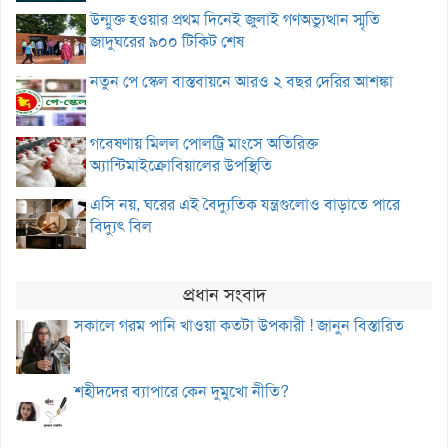
উন্মুক্ত হওয়ার প্রথম দিনেই জুলাই গণঅভ্যুত্থান স্মৃতি
জাদুঘরের ৯০০ টিকিট শেষ
নতুন পে স্কেল বাস্তবায়নে আরও ২ বছর দেরির আশঙ্কা
গবেষণায় মিলল পোলট্রি মাংসে অতিরিক্ত
অ্যান্টিমাইক্রোবিয়ালের উপস্থিতি
এসি নয়, ঘরের এই বৈদ্যুতিক যন্ত্রগুলোও বাড়াতে পারে
বিদ্যুৎ বিল
প্রধান সংবাদ
সকালে গরম পানি খাওয়া কতটা উপকারী ! জানুন বিস্তারিত
শহীদদের ব্যাপারে কেন দুমুখো নীতি?