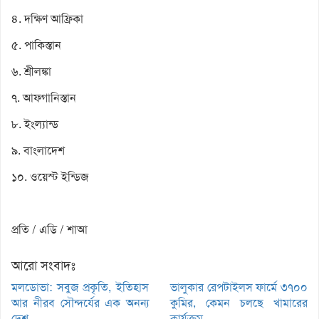
৪. দক্ষিণ আফ্রিকা
৫. পাকিস্তান
৬. শ্রীলঙ্কা
৭. আফগানিস্তান
৮. ইংল্যান্ড
৯. বাংলাদেশ
১০. ওয়েস্ট ইন্ডিজ
প্রতি / এডি / শাআ
আরো সংবাদঃ
মলডোভা: সবুজ প্রকৃতি, ইতিহাস
ভালুকার রেপটাইলস ফার্মে ৩৭০০
আর নীরব সৌন্দর্যের এক অনন্য
কুমির, কেমন চলছে খামারের
দেশ
কার্যক্রম