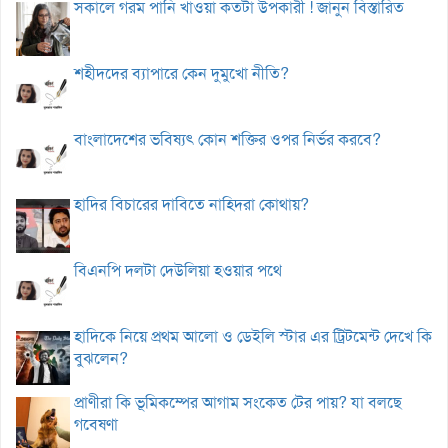
সকালে গরম পানি খাওয়া কতটা উপকারী ! জানুন বিস্তারিত
শহীদদের ব্যাপারে কেন দুমুখো নীতি?
বাংলাদেশের ভবিষ্যৎ কোন শক্তির ওপর নির্ভর করবে?
হাদির বিচারের দাবিতে নাহিদরা কোথায়?
বিএনপি দলটা দেউলিয়া হওয়ার পথে
হাদিকে নিয়ে প্রথম আলো ও ডেইলি স্টার এর ট্রিটমেন্ট দেখে কি
বুঝলেন?
প্রাণীরা কি ভূমিকম্পের আগাম সংকেত টের পায়? যা বলছে
গবেষণা