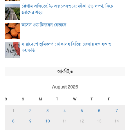
চট্টগ্রাম এলিভেটেড এক্সপ্রেসওয়ে: ফাঁকা উড়ালপথ, নিচে
জ্যামের শহর
আসল গুড় চিনবেন যেভাবে
সারাদেশে ভূমিকম্প : ঢাকাসহ বিভিন্ন জেলায় হতাহত ও
ক্ষয়ক্ষতি
আর্কাইভ
August 2026
S
S
M
T
W
T
F
1
2
3
4
5
6
7
8
9
10
11
12
13
14