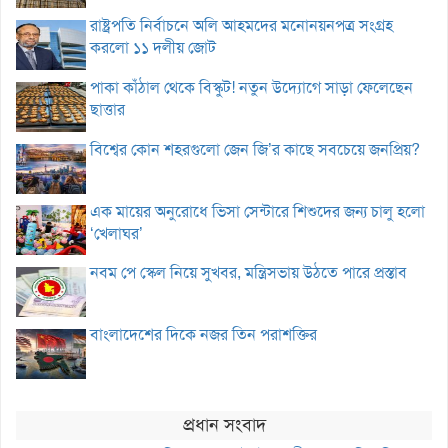
রাষ্ট্রপতি নির্বাচনে অলি আহমদের মনোনয়নপত্র সংগ্রহ
করলো ১১ দলীয় জোট
পাকা কাঁঠাল থেকে বিস্কুট! নতুন উদ্যোগে সাড়া ফেলেছেন
ছাত্তার
বিশ্বের কোন শহরগুলো জেন জি’র কাছে সবচেয়ে জনপ্রিয়?
এক মায়ের অনুরোধে ভিসা সেন্টারে শিশুদের জন্য চালু হলো
‘খেলাঘর’
নবম পে স্কেল নিয়ে সুখবর, মন্ত্রিসভায় উঠতে পারে প্রস্তাব
বাংলাদেশের দিকে নজর তিন পরাশক্তির
প্রধান সংবাদ