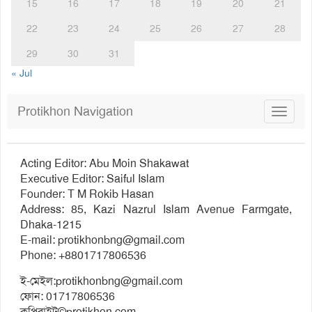
15
16
17
18
19
20
21
22
23
24
25
26
27
28
29
30
31
« Jul
Protikhon Navigation
Toggle
navigat
Acting Editor: Abu Moin Shakawat
Executive Editor: Saiful Islam
Founder: T M Rokib Hasan
Address: 85, Kazi Nazrul Islam Avenue Farmgate,
Dhaka-1215
E-mail:
protikhonbng@gmail.com
Phone: +8801717806536
ই-মেইল:
protikhonbng@gmail.com
ফোন: 01717806536
কপিরাইট©protikhon.com