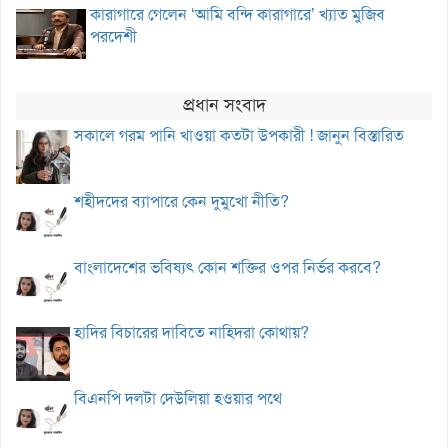
কারাগারে গেলেন ‘আমি বন্দি কারাগারে’ খ্যাত মুজিব
পরদেশী
প্রধান সংবাদ
সকালে গরম পানি খাওয়া কতটা উপকারী ! জানুন বিস্তারিত
শহীদদের ব্যাপারে কেন দুমুখো নীতি?
বাংলাদেশের ভবিষ্যৎ কোন শক্তির ওপর নির্ভর করবে?
হাদির বিচারের দাবিতে নাহিদরা কোথায়?
বিএনপি দলটা দেউলিয়া হওয়ার পথে