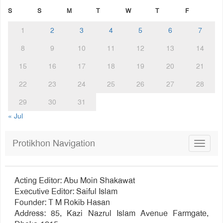
S
S
M
T
W
T
F
1
2
3
4
5
6
7
8
9
10
11
12
13
14
15
16
17
18
19
20
21
22
23
24
25
26
27
28
29
30
31
« Jul
Protikhon Navigation
Toggle
navigat
Acting Editor: Abu Moin Shakawat
Executive Editor: Saiful Islam
Founder: T M Rokib Hasan
Address: 85, Kazi Nazrul Islam Avenue Farmgate,