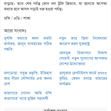
বাড়ছে। তবে শেষ পর্যন্ত কোন দল ট্রফি জিতবে, তা জানতে অপেক্ষা
করতে হবে আসল লড়াই শুরু হওয়া পর্যন্ত।
প্রতি / এডি / শাআ
আরো সংবাদঃ
খুশকি কমাতে আদা কতটা
নতুন করে ভিসা নিষেধাজ্ঞা
কার্যকর, জানুন ব্যবহারের সঠিক
আরোপ করল যুক্তরাষ্ট্র
পদ্ধতি
ফেসবুক বিজ্ঞাপনে বিকাশ
পেমেন্ট, নতুন সুযোগের অপেক্ষায়
দেশের উদ্যোক্তারা
মলডোভা: সবুজ প্রকৃতি, ইতিহাস
ভালুকার রেপটাইলস ফার্মে ৩৭০০
আর নীরব সৌন্দর্যের এক অনন্য
কুমির, কেমন চলছে খামারের
দেশ
কার্যক্রম
কারাগারে গেলেন ‘আমি বন্দি
কারাগারে’ খ্যাত মুজিব পরদেশী
সর্বশেষ সংবাদ