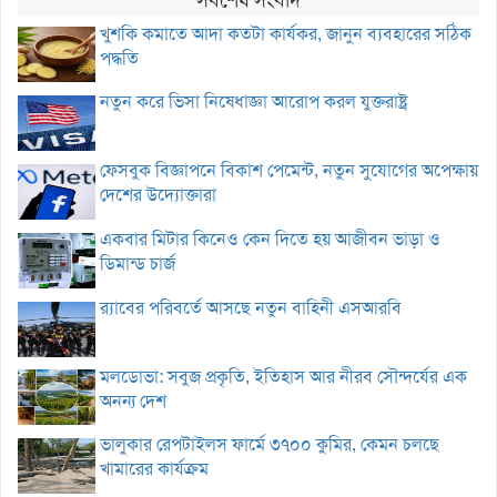
খুশকি কমাতে আদা কতটা কার্যকর, জানুন ব্যবহারের সঠিক
পদ্ধতি
নতুন করে ভিসা নিষেধাজ্ঞা আরোপ করল যুক্তরাষ্ট্র
ফেসবুক বিজ্ঞাপনে বিকাশ পেমেন্ট, নতুন সুযোগের অপেক্ষায়
দেশের উদ্যোক্তারা
একবার মিটার কিনেও কেন দিতে হয় আজীবন ভাড়া ও
ডিমান্ড চার্জ
র‌্যাবের পরিবর্তে আসছে নতুন বাহিনী এসআরবি
মলডোভা: সবুজ প্রকৃতি, ইতিহাস আর নীরব সৌন্দর্যের এক
অনন্য দেশ
ভালুকার রেপটাইলস ফার্মে ৩৭০০ কুমির, কেমন চলছে
খামারের কার্যক্রম