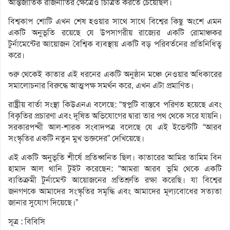
আন্তর্জাতিক রাজনীতির ক্ষেত্রেও চিত্রিত করতে চেয়েছিল।
বিশ্বকাপ শোটি এখন শেষ হওয়ার সাথে সাথে বিশ্বের কিছু অংশে এমন
একটি অনুভূতি রয়েছে যে উপসাগরীয় রাজ্যের একটি রোমাঞ্চকর
টুর্নামেন্টের আয়োজন বৈশ্বিক ব্যবস্থায় একটি বড় পরিবর্তনের প্রতিনিধিত্ব
করে।
শুরু থেকেই কাতার এই ধরনের একটি অনুষ্ঠান মঞ্চে নেওয়ার অধিকারের
সমালোচনার বিরুদ্ধে আত্মপক্ষ সমর্থন করে, এখন এটা প্রমাণিত।
রাষ্ট্রীয় বার্তা সংস্থা কিউএনএ বলেছে: “স্বপ্নটি বাস্তবে পরিণত হয়েছে এবং
বিকৃতির প্রচারণা এবং দূষিত অভিযোগের দ্বারা তার পথ থেকে সরে যায়নি।
সরকারপন্থী আল-শারক সংবাদপত্র বলেছে যে এই ইভেন্টটি “আরব
সংস্কৃতির একটি নতুন মুখ ভক্তদের” দেখিয়েছে।
এই একটি অনুভূতি শীর্ষে প্রতিধ্বনিত ছিল। কাতারের আমির তামিম বিন
হামাদ আল থানি টুইট করেছেন: “আমরা আরব ভূমি থেকে একটি
ব্যতিক্রমী টুর্নামেন্ট আয়োজনের প্রতিশ্রুতি রক্ষা করেছি। যা বিশ্বের
জনগণকে আমাদের সংস্কৃতির সমৃদ্ধি এবং আমাদের মূল্যবোধের সত্যতা
জানার সুযোগ দিয়েছে।”
সূত্র : বিবিসি