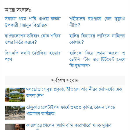
আরো সংবাদঃ
সকালে গরম পানি খাওয়া কতটা
শহীদদের ব্যাপারে কেন দুমুখো
উপকারী ! জানুন বিস্তারিত
নীতি?
বাংলাদেশের ভবিষ্যৎ কোন শক্তির
হাদির বিচারের দাবিতে নাহিদরা
ওপর নির্ভর করবে?
কোথায়?
বিএনপি দলটা দেউলিয়া হওয়ার
হাদিকে নিয়ে প্রথম আলো ও
পথে
ডেইলি স্টার এর ট্রিটমেন্ট দেখে
কি বুঝলেন?
সর্বশেষ সংবাদ
মলডোভা: সবুজ প্রকৃতি, ইতিহাস আর নীরব সৌন্দর্যের এক
অনন্য দেশ
ভালুকার রেপটাইলস ফার্মে ৩৭০০ কুমির, কেমন চলছে
খামারের কার্যক্রম
কারাগারে গেলেন ‘আমি বন্দি কারাগারে’ খ্যাত মুজিব