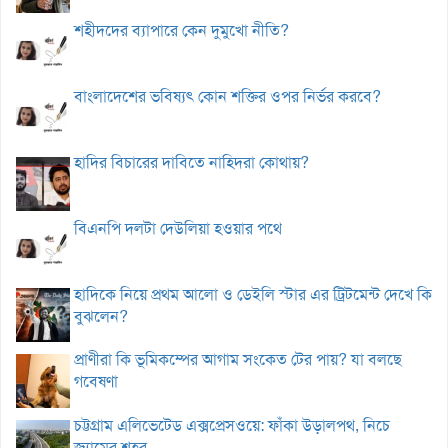
শহীদদের ব্যাপারে কেন দুমুখো নীতি?
বাংলাদেশের ভবিষ্যৎ কোন শক্তির ওপর নির্ভর করবে?
হাদির বিচারের দাবিতে নাহিদরা কোথায়?
বিএনপি দলটা দেউলিয়া হওয়ার পথে
হাদিকে নিয়ে প্রথম আলো ও ডেইলি স্টার এর ট্রিটমেন্ট দেখে কি
বুঝলেন?
প্রাণীরা কি ভূমিকম্পের আগাম সংকেত টের পায়? যা বলছে
গবেষণা
চট্টগ্রাম এলিভেটেড এক্সপ্রেসওয়ে: ফাঁকা উড়ালপথ, নিচে
জ্যামের শহর