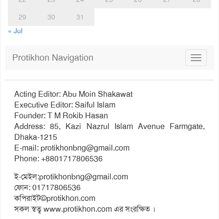
29
30
31
« Jul
Protikhon Navigation
Toggle
navigat
Acting Editor: Abu Moin Shakawat
Executive Editor: Saiful Islam
Founder: T M Rokib Hasan
Address: 85, Kazi Nazrul Islam Avenue Farmgate,
Dhaka-1215
E-mail:
protikhonbng@gmail.com
Phone: +8801717806536
ই-মেইল:
protikhonbng@gmail.com
ফোন: 01717806536
কপিরাইট©protikhon.com
সকল স্বত্ব www.protikhon.com এর সংরক্ষিত ।