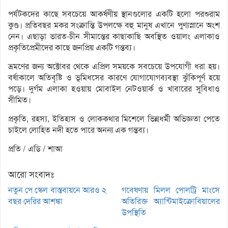
পর্যটকদের কাছে সবচেয়ে আকর্ষণীয় স্থানগুলোর একটি হলো পরশুরাম
কুণ্ড। প্রতিবছর মকর সংক্রান্তি উপলক্ষে বহু মানুষ এখানে পুণ্যস্নানে অংশ
নেন। এছাড়া ভারত-চীন সীমান্তের কাছাকাছি অবস্থিত ওয়ালং এলাকাও
প্রকৃতিপ্রেমীদের কাছে জনপ্রিয় একটি গন্তব্য।
ভ্রমণের জন্য অক্টোবর থেকে এপ্রিল সময়কে সবচেয়ে উপযোগী ধরা হয়।
বর্ষাকালে অতিবৃষ্টি ও ভূমিধসের কারণে যোগাযোগব্যবস্থা ঝুঁকিপূর্ণ হয়ে
পড়ে। দুর্গম এলাকা হওয়ায় মোবাইল নেটওয়ার্ক ও খাবারের সুবিধাও
সীমিত।
প্রকৃতি, রহস্য, ইতিহাস ও লোককথার মিশেলে ভিন্নধর্মী অভিজ্ঞতা পেতে
চাইলে লোহিত নদী হতে পারে অনন্য এক গন্তব্য।
প্রতি / এডি / শাআ
আরো সংবাদঃ
নতুন পে স্কেল বাস্তবায়নে আরও ২
গবেষণায় মিলল পোলট্রি মাংসে
বছর দেরির আশঙ্কা
অতিরিক্ত অ্যান্টিমাইক্রোবিয়ালের
উপস্থিতি