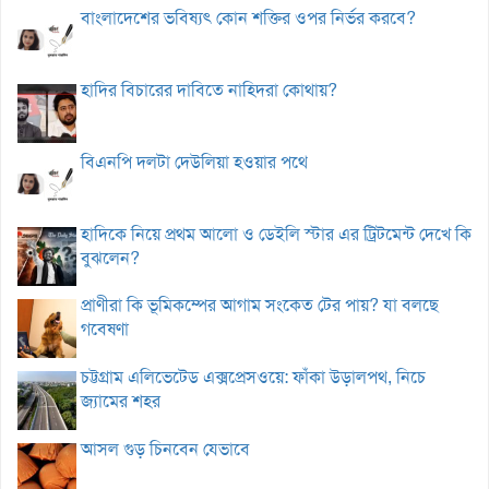
বাংলাদেশের ভবিষ্যৎ কোন শক্তির ওপর নির্ভর করবে?
হাদির বিচারের দাবিতে নাহিদরা কোথায়?
বিএনপি দলটা দেউলিয়া হওয়ার পথে
হাদিকে নিয়ে প্রথম আলো ও ডেইলি স্টার এর ট্রিটমেন্ট দেখে কি
বুঝলেন?
প্রাণীরা কি ভূমিকম্পের আগাম সংকেত টের পায়? যা বলছে
গবেষণা
চট্টগ্রাম এলিভেটেড এক্সপ্রেসওয়ে: ফাঁকা উড়ালপথ, নিচে
জ্যামের শহর
আসল গুড় চিনবেন যেভাবে