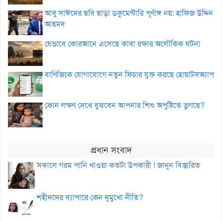
আবু সাঈদের ছবি ছাড়া ডকুমেন্টারি পূর্ণাঙ্গ নয়: হাফিজ উদ্দিন
আহমদ
যেভাবে কোরআনে এসেছে কাবা রক্ষার অলৌকিক ঘটনা
বাণিজ্যিক যোগাযোগে নতুন ফিচার যুক্ত করছে হোয়াটসঅ্যাপ
কোন লক্ষণ দেখে বুঝবেন আপনার শিশু অপুষ্টিতে ভুগছে?
প্রধান সংবাদ
সকালে গরম পানি খাওয়া কতটা উপকারী ! জানুন বিস্তারিত
শহীদদের ব্যাপারে কেন দুমুখো নীতি?