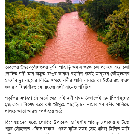
ভারতের উত্তর-পূর্বাঞ্চলের দুর্গম পাহাড়ি অঞ্চল অরুণাচল প্রদেশে বয়ে চলা
লোহিত নদী তার অদ্ভুত রঙের কারণে বহুদিন ধরেই মানুষের কৌতূহলের
কেন্দ্রবিন্দু। বছরের বিভিন্ন সময়ে নদীর পানি লালচে বা ইটের রঙ ধারণ
করায় এটি স্থানীয়ভাবে ‘রক্তের নদী’ নামেও পরিচিত।
প্রকৃতির অপরূপ সৌন্দর্যে ঘেরা এই নদী প্রথম দেখাতেই ভ্রমণপিপাসুদের
মুগ্ধ করে। বিশেষ করে বর্ষা মৌসুমে পাহাড়ি ঢল নামার পর নদীর পানিতে
লালচে আভা আরও স্পষ্ট হয়ে ওঠে।
বিশেষজ্ঞদের মতে, লোহিত উপত্যকা ও মিশমি পাহাড় এলাকায় মাটিতে
প্রচুর লৌহজাত খনিজ রয়েছে। প্রবল বৃষ্টির সময় সেই খনিজ মিশ্রিত মাটি