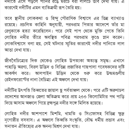
নদীতে এসে পড়লে পানির রঙে মরচে ধরা লালচে ভাব দেখা যায়। এ
কারণেই নদীটির এমন ব্যতিক্রমী রূপ তৈরি হয়।
তবে স্থানীয় লোককথা ও হিন্দু পৌরাণিক বিশ্বাসে এর ভিন্ন ব্যাখ্যাও
রয়েছে। প্রচলিত কাহিনি অনুযায়ী, পরশুরাম পিতার আদেশে তাঁর মা
রেণুকাকে হত্যা করেছিলেন। পরে সেই পাপ থেকে মুক্তি পেতে তিনি
লোহিত নদীর তীরে অবস্থিত পবিত্র পরশুরাম কুণ্ডে স্নান করেন।
লোকবিশ্বাসে বলা হয়, সেই ঘটনার স্মৃতির কারণেই নদীর পানিতে লাল
আভা দেখা যায়।
জীববৈচিত্র্যের দিক থেকেও লোহিত উপত্যকা অত্যন্ত সমৃদ্ধ। এখানে
পাহাড়ি অরণ্য, বিরল উদ্ভিদ ও বিভিন্ন প্রজাতির গাছপালা গবেষকদের দৃষ্টি
আকর্ষণ করে। আলপাইন উদ্ভিদ থেকে শুরু করে উষ্ণমণ্ডলীয়
রেইনফরেস্টের নানা বৈচিত্র্য এই অঞ্চলে দেখা যায়।
নদীটির উৎপত্তি তিব্বতের জায়াল ছু পর্বতাঞ্চল থেকে। পরে এটি অরুণাচল
প্রদেশের আনজাও জেলা অতিক্রম করে প্রায় ২০০ কিলোমিটার পথ পাড়ি
দিয়ে আসাম অঞ্চলে গিয়ে ব্রহ্মপুত্র নদীর সঙ্গে মিলিত হয়েছে।
লোহিত নদীর আশপাশে মিশমি, খামতি ও সিংফোসহ বিভিন্ন ক্ষুদ্র
নৃগোষ্ঠীর বসবাস। এ অঞ্চলে তিব্বতি সংস্কৃতি, বৌদ্ধ ধর্মীয় প্রভাব এবং
সনাতন ঐতিহ্যের এক অনন্য মিশ্রণ দেখা যায়।