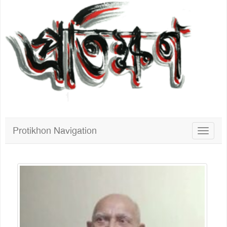
Protikhon Navigation
Toggle
navigat