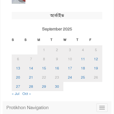
আর্কাইভ
September 2025
S
S
M
T
W
T
F
1
2
3
4
5
6
7
8
9
10
11
12
13
14
15
16
17
18
19
20
21
22
23
24
25
26
27
28
29
30
« Jul
Oct »
Protikhon Navigation
Toggle
navigat