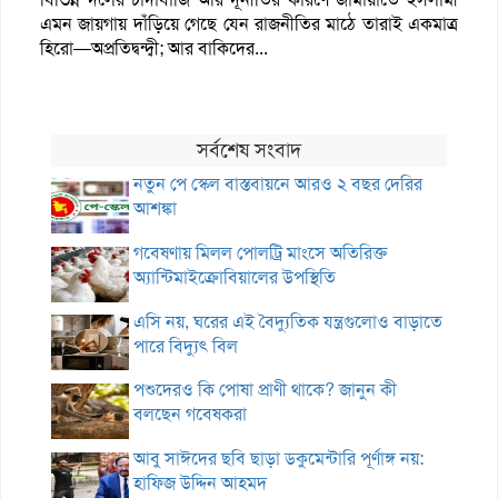
এমন জায়গায় দাঁড়িয়ে গেছে যেন রাজনীতির মাঠে তারাই একমাত্র
হিরো—অপ্রতিদ্বন্দ্বী; আর বাকিদের...
সর্বশেষ সংবাদ
নতুন পে স্কেল বাস্তবায়নে আরও ২ বছর দেরির
আশঙ্কা
গবেষণায় মিলল পোলট্রি মাংসে অতিরিক্ত
অ্যান্টিমাইক্রোবিয়ালের উপস্থিতি
এসি নয়, ঘরের এই বৈদ্যুতিক যন্ত্রগুলোও বাড়াতে
পারে বিদ্যুৎ বিল
পশুদেরও কি পোষা প্রাণী থাকে? জানুন কী
বলছেন গবেষকরা
আবু সাঈদের ছবি ছাড়া ডকুমেন্টারি পূর্ণাঙ্গ নয়:
হাফিজ উদ্দিন আহমদ