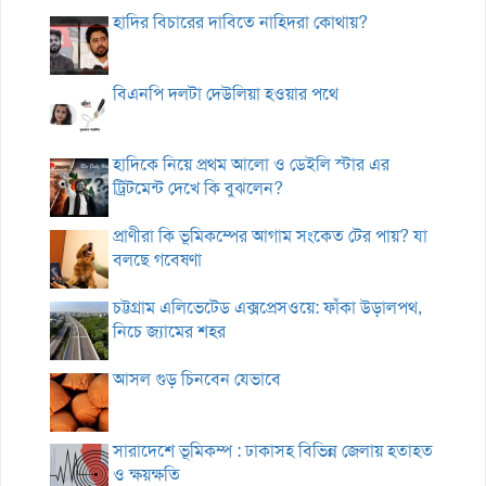
হাদির বিচারের দাবিতে নাহিদরা কোথায়?
বিএনপি দলটা দেউলিয়া হওয়ার পথে
হাদিকে নিয়ে প্রথম আলো ও ডেইলি স্টার এর
ট্রিটমেন্ট দেখে কি বুঝলেন?
প্রাণীরা কি ভূমিকম্পের আগাম সংকেত টের পায়? যা
বলছে গবেষণা
চট্টগ্রাম এলিভেটেড এক্সপ্রেসওয়ে: ফাঁকা উড়ালপথ,
নিচে জ্যামের শহর
আসল গুড় চিনবেন যেভাবে
সারাদেশে ভূমিকম্প : ঢাকাসহ বিভিন্ন জেলায় হতাহত
ও ক্ষয়ক্ষতি