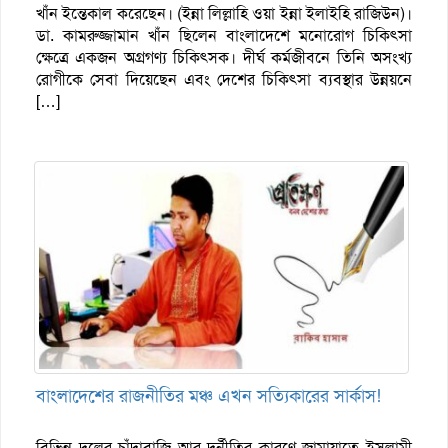
খাঁন ইন্তেকাল করেছেন। (ইন্না লিল্লাহি ওয়া ইন্না ইলাইহি রাজিউন)।
ডা. কামরুজ্জামান খাঁন ছিলেন বাংলাদেশে মনোরোগ চিকিৎসা
ক্ষেত্রে একজন অগ্রগণ্য চিকিৎসক। দীর্ঘ কর্মজীবনে তিনি অসংখ্য
রোগীকে সেবা দিয়েছেন এবং দেশের চিকিৎসা ব্যবস্থার উন্নয়নে
[…]
বাংলাদেশের রাজনীতির মঞ্চ এখন সত্যিকারের সার্কাস!
বিভিন্ন দলের চাঁদাবাজি আর দূর্নীতির কারণে জামায়াতে ইসলামী