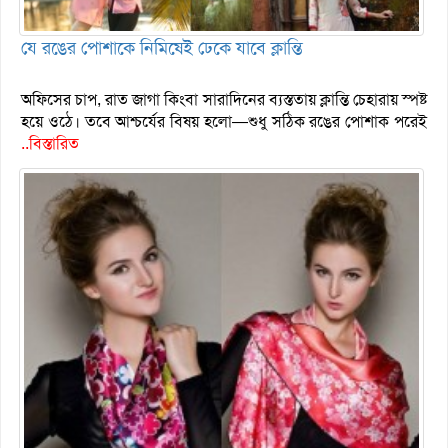
যে রঙের পোশাকে নিমিষেই ঢেকে যাবে ক্লান্তি
অফিসের চাপ, রাত জাগা কিংবা সারাদিনের ব্যস্ততায় ক্লান্তি চেহারায় স্পষ্ট
হয়ে ওঠে। তবে আশ্চর্যের বিষয় হলো—শুধু সঠিক রঙের পোশাক পরেই
..বিস্তারিত