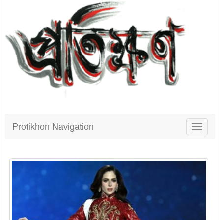
Protikhon Navigation
Toggle
navigat