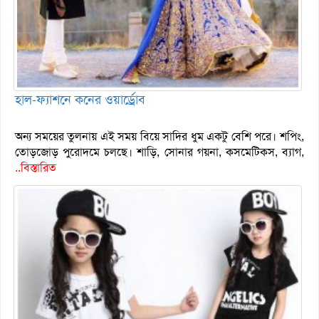
হাল-ফ্যাশনে কনের ওয়ার্ড্রোব
অন্য সময়ের তুলনায় এই সময় বিয়ে সাদির ধুম একটু বেশি পরে। শপিং,
তোড়জোড় পুরোদমে চলছে। শাড়ি, সোনার গয়না, কসমেটিকস, ব্যাগ,
..বিস্তারিত