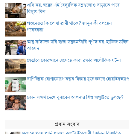
এসি নয়, ঘরের এই বৈদ্যুতিক যন্ত্রগুলোও বাড়াতে পারে
বিদ্যুৎ বিল
পশুদেরও কি পোষা প্রাণী থাকে? জানুন কী বলছেন
গবেষকরা
আবু সাঈদের ছবি ছাড়া ডকুমেন্টারি পূর্ণাঙ্গ নয়: হাফিজ উদ্দিন
আহমদ
যেভাবে কোরআনে এসেছে কাবা রক্ষার অলৌকিক ঘটনা
বাণিজ্যিক যোগাযোগে নতুন ফিচার যুক্ত করছে হোয়াটসঅ্যাপ
কোন লক্ষণ দেখে বুঝবেন আপনার শিশু অপুষ্টিতে ভুগছে?
প্রধান সংবাদ
সকালে গরম পানি খাওয়া কতটা উপকারী ! জানুন বিস্তারিত