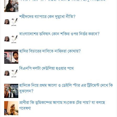
শহীদদের ব্যাপারে কেন দুমুখো নীতি?
বাংলাদেশের ভবিষ্যৎ কোন শক্তির ওপর নির্ভর করবে?
হাদির বিচারের দাবিতে নাহিদরা কোথায়?
বিএনপি দলটা দেউলিয়া হওয়ার পথে
হাদিকে নিয়ে প্রথম আলো ও ডেইলি স্টার এর ট্রিটমেন্ট দেখে কি
বুঝলেন?
প্রাণীরা কি ভূমিকম্পের আগাম সংকেত টের পায়? যা বলছে
গবেষণা