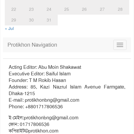
22
23
24
25
26
27
28
29
30
31
« Jul
Protikhon Navigation
Toggle
navigat
Acting Editor: Abu Moin Shakawat
Executive Editor: Saiful Islam
Founder: T M Rokib Hasan
Address: 85, Kazi Nazrul Islam Avenue Farmgate,
Dhaka-1215
E-mail:
protikhonbng@gmail.com
Phone: +8801717806536
ই-মেইল:
protikhonbng@gmail.com
ফোন: 01717806536
কপিরাইট©protikhon.com