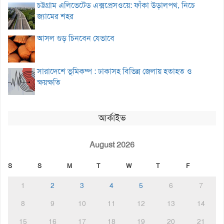
চট্টগ্রাম এলিভেটেড এক্সপ্রেসওয়ে: ফাঁকা উড়ালপথ, নিচে
জ্যামের শহর
আসল গুড় চিনবেন যেভাবে
সারাদেশে ভূমিকম্প : ঢাকাসহ বিভিন্ন জেলায় হতাহত ও
ক্ষয়ক্ষতি
আর্কাইভ
August 2026
S
S
M
T
W
T
F
1
2
3
4
5
6
7
8
9
10
11
12
13
14
15
16
17
18
19
20
21