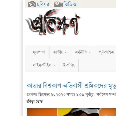
Facebook
Twitter
Google+
ছবিঘর
ভিডিও
,
মূলপাতা
জাতীয়
অর্থনীতি
পূর্ব-পশ্চিম
লাইফস্টাইল
ই-শপিং
কাতার বিশ্বকাপ অভিবাসী শ্রমিকদের মৃত্
প্রকাশঃ ডিসেম্বর ৮, ২০২২ সময়ঃ ১:০৯ পূর্বাহ্ণ.. সর্বশেষ সম্পাদ
ক্রীড়া ডেস্ক