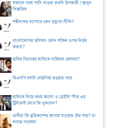
সকালে গরম পানি খাওয়া কতটা উপকারী ! জানুন
বিস্তারিত
শহীদদের ব্যাপারে কেন দুমুখো নীতি?
বাংলাদেশের ভবিষ্যৎ কোন শক্তির ওপর নির্ভর
করবে?
হাদির বিচারের দাবিতে নাহিদরা কোথায়?
বিএনপি দলটা দেউলিয়া হওয়ার পথে
হাদিকে নিয়ে প্রথম আলো ও ডেইলি স্টার এর
ট্রিটমেন্ট দেখে কি বুঝলেন?
প্রাণীরা কি ভূমিকম্পের আগাম সংকেত টের পায়? যা
বলছে গবেষণা