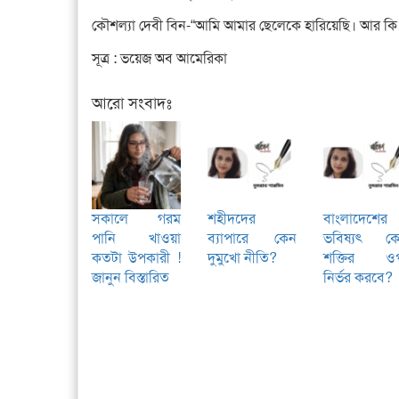
কৌশল্যা দেবী বিন-“আমি আমার ছেলেকে হারিয়েছি। আর ক
সূত্র : ভয়েজ অব আমেরিকা
আরো সংবাদঃ
সকালে গরম
শহীদদের
বাংলাদেশের
পানি খাওয়া
ব্যাপারে কেন
ভবিষ্যৎ ক
কতটা উপকারী !
দুমুখো নীতি?
শক্তির ও
জানুন বিস্তারিত
নির্ভর করবে?