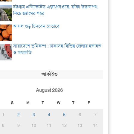
চট্টগ্রাম এলিভেটেড এক্সপ্রেসওয়ে: ফাঁকা উড়ালপথ,
নিচে জ্যামের শহর
আসল গুড় চিনবেন যেভাবে
সারাদেশে ভূমিকম্প : ঢাকাসহ বিভিন্ন জেলায় হতাহত
ও ক্ষয়ক্ষতি
আর্কাইভ
August 2026
S
M
T
W
T
F
1
2
3
4
5
6
7
8
9
10
11
12
13
14