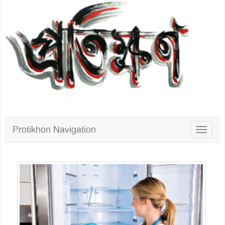
Protikhon Navigation
Toggle
navigat