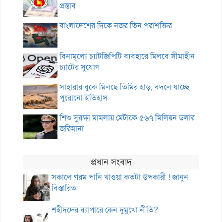
প্রস্তাব
বাংলাদেশের দিকে নজর তিন পরাশক্তির
বিনামূল্যে চ্যাটজিপিটি ব্যবহারে মিলবে সীমাহীন
চ্যাটের সুযোগ
সাহারার বুকে মিলছে তিমির হাড়, বদলে যাচ্ছে
পুরোনো ইতিহাস
শিশু সুরক্ষা মামলায় মেটাকে ৫৬৭ মিলিয়ন ডলার
জরিমানা
প্রধান সংবাদ
সকালে গরম পানি খাওয়া কতটা উপকারী ! জানুন
বিস্তারিত
শহীদদের ব্যাপারে কেন দুমুখো নীতি?