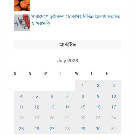
সারাদেশে ভূমিকম্প : ঢাকাসহ বিভিন্ন জেলায় হতাহত
ও ক্ষয়ক্ষতি
আর্কাইভ
July 2026
S
S
M
T
W
T
F
1
2
3
4
5
6
7
8
9
10
11
12
13
14
15
16
17
18
19
20
21
22
23
24
25
26
27
28
29
30
31