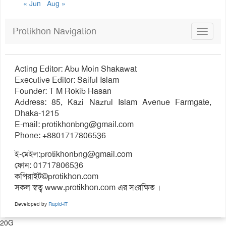
« Jun
Aug »
Protikhon Navigation
Toggle
navigat
Acting Editor: Abu Moin Shakawat
Executive Editor: Saiful Islam
Founder: T M Rokib Hasan
Address: 85, Kazi Nazrul Islam Avenue Farmgate,
Dhaka-1215
E-mail:
protikhonbng@gmail.com
Phone: +8801717806536
ই-মেইল:
protikhonbng@gmail.com
ফোন: 01717806536
কপিরাইট©protikhon.com
সকল স্বত্ব www.protikhon.com এর সংরক্ষিত ।
Developed by
Rapid-iT
20G