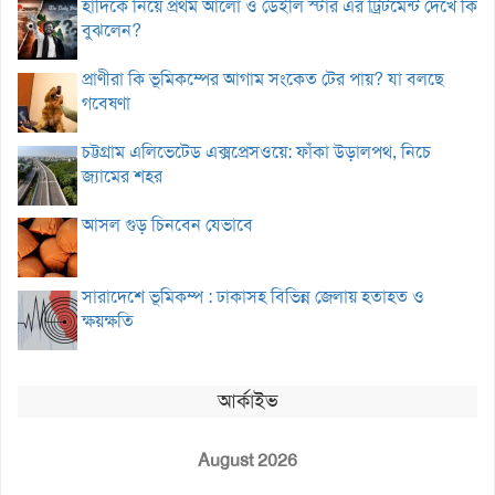
হাদিকে নিয়ে প্রথম আলো ও ডেইলি স্টার এর ট্রিটমেন্ট দেখে কি
বুঝলেন?
প্রাণীরা কি ভূমিকম্পের আগাম সংকেত টের পায়? যা বলছে
গবেষণা
চট্টগ্রাম এলিভেটেড এক্সপ্রেসওয়ে: ফাঁকা উড়ালপথ, নিচে
জ্যামের শহর
আসল গুড় চিনবেন যেভাবে
সারাদেশে ভূমিকম্প : ঢাকাসহ বিভিন্ন জেলায় হতাহত ও
ক্ষয়ক্ষতি
আর্কাইভ
August 2026