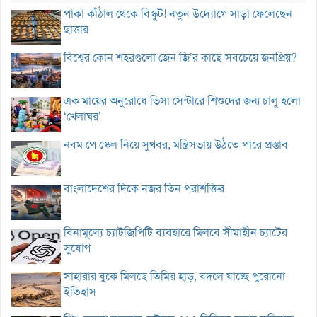
পাকা কাঁঠাল থেকে বিস্কুট! নতুন উদ্যোগে সাড়া ফেলেছেন
ছাত্তার
বিশ্বের কোন শহরগুলো জেন জি’র কাছে সবচেয়ে জনপ্রিয়?
এক মায়ের অনুরোধে ভিসা সেন্টারে শিশুদের জন্য চালু হলো
‘খেলাঘর’
নবম পে স্কেল নিয়ে সুখবর, মন্ত্রিসভায় উঠতে পারে প্রস্তাব
বাংলাদেশের দিকে নজর তিন পরাশক্তির
বিনামূল্যে চ্যাটজিপিটি ব্যবহারে মিলবে সীমাহীন চ্যাটের
সুযোগ
সাহারার বুকে মিলছে তিমির হাড়, বদলে যাচ্ছে পুরোনো
ইতিহাস