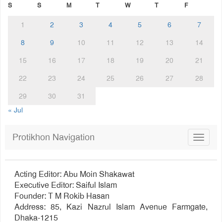
S
S
M
T
W
T
F
1
2
3
4
5
6
7
8
9
10
11
12
13
14
15
16
17
18
19
20
21
22
23
24
25
26
27
28
29
30
31
« Jul
Protikhon Navigation
Toggle
navigat
Acting Editor: Abu Moin Shakawat
Executive Editor: Saiful Islam
Founder: T M Rokib Hasan
Address: 85, Kazi Nazrul Islam Avenue Farmgate,
Dhaka-1215