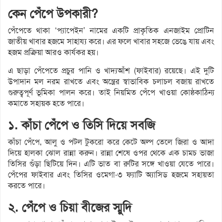
কেন পেঁপে উপকারী?
পেঁপেতে থাকা ‘প্যাপেইন’ নামের একটি প্রাকৃতিক এনজাইম প্রোটিন
জাতীয় খাবার হজমে সাহায্য করে। এর ফলে খাবার সহজে ভেঙে যায় এবং
হজম প্রক্রিয়া আরও কার্যকর হয়।
এ ছাড়া পেঁপেতে প্রচুর পানি ও খাদ্যআঁশ (ফাইবার) রয়েছে। এই দুটি
উপাদান মল নরম রাখতে এবং অন্ত্রের স্বাভাবিক চলাচল বজায় রাখতে
গুরুত্বপূর্ণ ভূমিকা পালন করে। তাই নিয়মিত পেঁপে খাওয়া কোষ্ঠকাঠিন্য
কমাতে সহায়ক হতে পারে।
১. কাঁচা পেঁপে ও তিসি দিয়ে সবজি
কাঁচা পেঁপে, আলু ও পটল টুকরো করে কেটে অল্প তেলে জিরা ও আদা
দিয়ে হালকা ঝোল রান্না করুন। রান্না শেষে ওপর থেকে এক চামচ ভাজা
তিসির গুঁড়া ছিটিয়ে দিন। এটি ভাত বা রুটির সঙ্গে খাওয়া যেতে পারে।
পেঁপের ফাইবার এবং তিসির ওমেগা-৩ ফ্যাটি অ্যাসিড হজমে সহায়তা
করতে পারে।
২. পেঁপে ও চিয়া বীজের স্মুদি