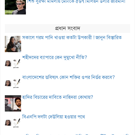
শিশু সুরক্ষা মামলায় মেটাকে ৫৬৭ মিলিয়ন ডলার জরিমানা
প্রধান সংবাদ
সকালে গরম পানি খাওয়া কতটা উপকারী ! জানুন বিস্তারিত
শহীদদের ব্যাপারে কেন দুমুখো নীতি?
বাংলাদেশের ভবিষ্যৎ কোন শক্তির ওপর নির্ভর করবে?
হাদির বিচারের দাবিতে নাহিদরা কোথায়?
বিএনপি দলটা দেউলিয়া হওয়ার পথে