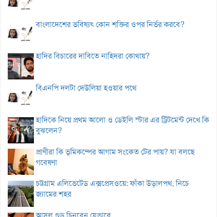
বাংলাদেশের ভবিষ্যৎ কোন শক্তির ওপর নির্ভর করবে?
হাদির বিচারের দাবিতে নাহিদরা কোথায়?
বিএনপি দলটা দেউলিয়া হওয়ার পথে
হাদিকে নিয়ে প্রথম আলো ও ডেইলি স্টার এর ট্রিটমেন্ট দেখে কি
বুঝলেন?
প্রাণীরা কি ভূমিকম্পের আগাম সংকেত টের পায়? যা বলছে
গবেষণা
চট্টগ্রাম এলিভেটেড এক্সপ্রেসওয়ে: ফাঁকা উড়ালপথ, নিচে
জ্যামের শহর
আসল গুড় চিনবেন যেভাবে