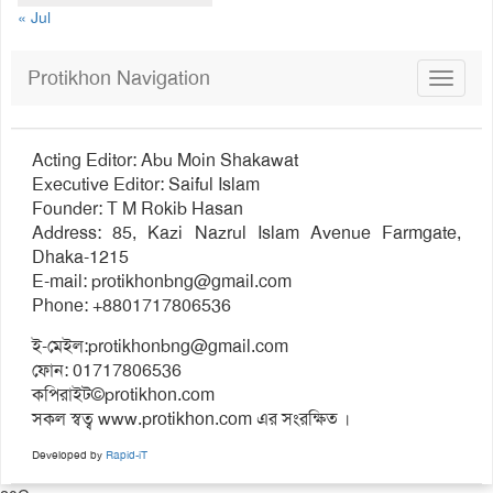
« Jul
Protikhon Navigation
Toggle
navigat
Acting Editor: Abu Moin Shakawat
Executive Editor: Saiful Islam
Founder: T M Rokib Hasan
Address: 85, Kazi Nazrul Islam Avenue Farmgate,
Dhaka-1215
E-mail:
protikhonbng@gmail.com
Phone: +8801717806536
ই-মেইল:
protikhonbng@gmail.com
ফোন: 01717806536
কপিরাইট©protikhon.com
সকল স্বত্ব www.protikhon.com এর সংরক্ষিত ।
Developed by
Rapid-iT