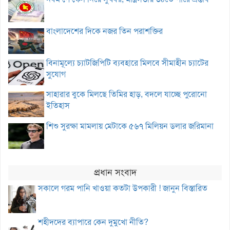
বাংলাদেশের দিকে নজর তিন পরাশক্তির
বিনামূল্যে চ্যাটজিপিটি ব্যবহারে মিলবে সীমাহীন চ্যাটের
সুযোগ
সাহারার বুকে মিলছে তিমির হাড়, বদলে যাচ্ছে পুরোনো
ইতিহাস
শিশু সুরক্ষা মামলায় মেটাকে ৫৬৭ মিলিয়ন ডলার জরিমানা
প্রধান সংবাদ
সকালে গরম পানি খাওয়া কতটা উপকারী ! জানুন বিস্তারিত
শহীদদের ব্যাপারে কেন দুমুখো নীতি?