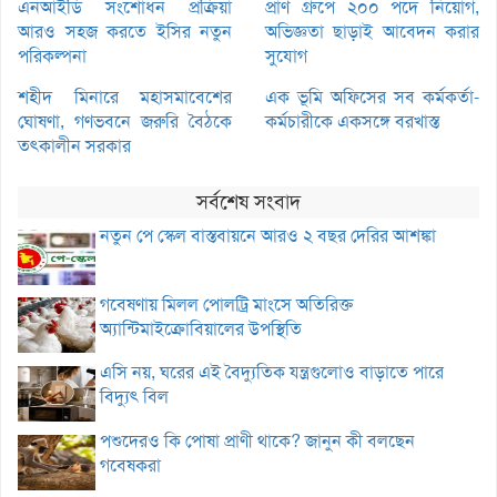
এনআইডি সংশোধন প্রক্রিয়া
প্রাণ গ্রুপে ২০০ পদে নিয়োগ,
আরও সহজ করতে ইসির নতুন
অভিজ্ঞতা ছাড়াই আবেদন করার
পরিকল্পনা
সুযোগ
শহীদ মিনারে মহাসমাবেশের
এক ভূমি অফিসের সব কর্মকর্তা-
ঘোষণা, গণভবনে জরুরি বৈঠকে
কর্মচারীকে একসঙ্গে বরখাস্ত
তৎকালীন সরকার
সর্বশেষ সংবাদ
নতুন পে স্কেল বাস্তবায়নে আরও ২ বছর দেরির আশঙ্কা
গবেষণায় মিলল পোলট্রি মাংসে অতিরিক্ত
অ্যান্টিমাইক্রোবিয়ালের উপস্থিতি
এসি নয়, ঘরের এই বৈদ্যুতিক যন্ত্রগুলোও বাড়াতে পারে
বিদ্যুৎ বিল
পশুদেরও কি পোষা প্রাণী থাকে? জানুন কী বলছেন
গবেষকরা