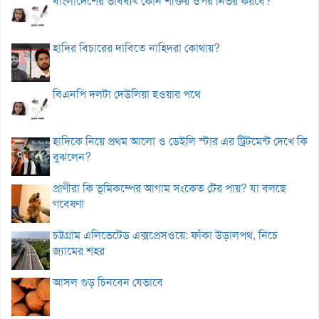
বাংলাদেশের ভবিষ্যৎ কোন শক্তির ওপর নির্ভর করবে?
হাদির বিচারের দাবিতে নাহিদরা কোথায়?
বিএনপি দলটা দেউলিয়া হওয়ার পথে
হাদিকে নিয়ে প্রথম আলো ও ডেইলি স্টার এর ট্রিটমেন্ট দেখে কি
বুঝলেন?
প্রাণীরা কি ভূমিকম্পের আগাম সংকেত টের পায়? যা বলছে
গবেষণা
চট্টগ্রাম এলিভেটেড এক্সপ্রেসওয়ে: ফাঁকা উড়ালপথ, নিচে
জ্যামের শহর
আসল গুড় চিনবেন যেভাবে