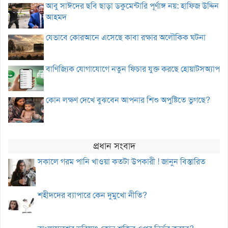
আবু সাঈদের ছবি ছাড়া ডকুমেন্টারি পূর্ণাঙ্গ নয়: হাফিজ উদ্দিন
আহমদ
যেভাবে কোরআনে এসেছে কাবা রক্ষার অলৌকিক ঘটনা
বাণিজ্যিক যোগাযোগে নতুন ফিচার যুক্ত করছে হোয়াটসঅ্যাপ
কোন লক্ষণ দেখে বুঝবেন আপনার শিশু অপুষ্টিতে ভুগছে?
প্রধান সংবাদ
সকালে গরম পানি খাওয়া কতটা উপকারী ! জানুন বিস্তারিত
শহীদদের ব্যাপারে কেন দুমুখো নীতি?