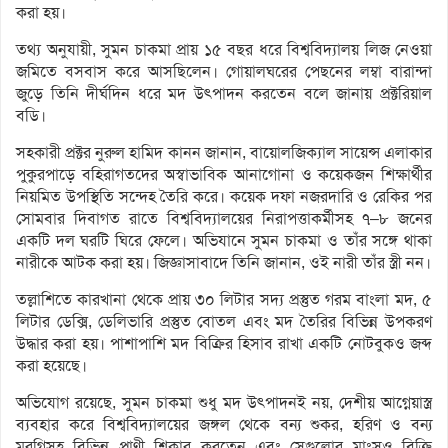
করা হয়।
তথ্য অনুযায়ী, সুমন চাকমা প্রায় ১৫ বছর ধরে বিশ্ববিদ্যালয় লিজ নেওয়া
জমিতে বসবাস করে আসছিলেন। গোয়ালঘরের পেছনের লম্বা বারান্দা
জুড়ে তিনি দীর্ঘদিন ধরে মদ উৎপাদন করতেন বলে জানায় প্রক্টরিয়াল
বডি।
সহকারী প্রক্টর নুরুল হামিদ কানন জানান, বায়োলজিক্যাল সায়েন্স এলাকার
পুকুরপাড়ে বহিরাগতদের অস্বাভাবিক আনাগোনা ও কয়েকজন শিক্ষার্থীর
নিয়মিত উপস্থিতি সন্দেহ তৈরি করে। কয়েক দফা নজরদারি ও রেকির পর
সোমবার দিবাগত রাতে বিশ্ববিদ্যালয়ের নিরাপত্তাকর্মীসহ ৭–৮ জনের
একটি দল ঘরটি ঘিরে ফেলে। অভিযানে সুমন চাকমা ও তাঁর সঙ্গে থাকা
নারীকে আটক করা হয়। জিজ্ঞাসাবাদে তিনি জানান, ওই নারী তাঁর স্ত্রী নন।
তল্লাশিতে কারখানা থেকে প্রায় ৩০ লিটার সদ্য প্রস্তুত গরম বাংলা মদ, ৫
লিটার ডেক্সি, ডেলিভারি প্রস্তুত বোতল এবং মদ তৈরির বিভিন্ন উপকরণ
উদ্ধার করা হয়। পাশাপাশি মদ বিক্রির হিসাব রাখা একটি নোটবুকও জব্দ
করা হয়েছে।
অভিযোগ রয়েছে, সুমন চাকমা শুধু মদ উৎপাদনই নয়, দেশীয় আগ্নেয়াস্ত্র
ব্যবহার করে বিশ্ববিদ্যালয়ের জঙ্গল থেকে বন্য শুকর, হরিণ ও বন্য
মুরগিসহ বিভিন্ন প্রাণী শিকার করতেন এবং সেগুলোর মাংসও বিক্রি