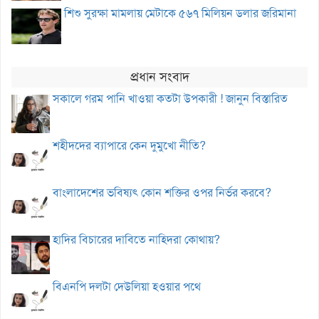
শিশু সুরক্ষা মামলায় মেটাকে ৫৬৭ মিলিয়ন ডলার জরিমানা
প্রধান সংবাদ
সকালে গরম পানি খাওয়া কতটা উপকারী ! জানুন বিস্তারিত
শহীদদের ব্যাপারে কেন দুমুখো নীতি?
বাংলাদেশের ভবিষ্যৎ কোন শক্তির ওপর নির্ভর করবে?
হাদির বিচারের দাবিতে নাহিদরা কোথায়?
বিএনপি দলটা দেউলিয়া হওয়ার পথে