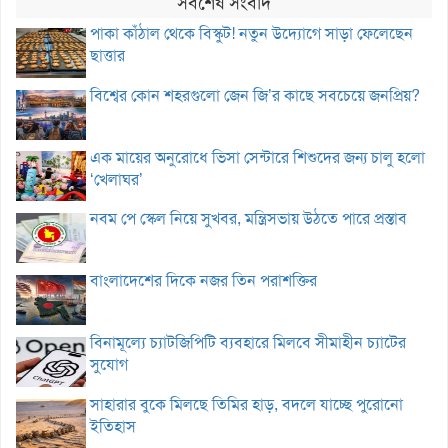
সর্বশেষ সংবাদ
পাকা কাঁঠাল থেকে বিস্কুট! নতুন উদ্যোগে সাড়া ফেলেছেন
ছাত্তার
বিশ্বের কোন শহরগুলো জেন জি’র কাছে সবচেয়ে জনপ্রিয়?
এক মায়ের অনুরোধে ভিসা সেন্টারে শিশুদের জন্য চালু হলো
‘খেলাঘর’
নবম পে স্কেল নিয়ে সুখবর, মন্ত্রিসভায় উঠতে পারে প্রস্তাব
বাংলাদেশের দিকে নজর তিন পরাশক্তির
বিনামূল্যে চ্যাটজিপিটি ব্যবহারে মিলবে সীমাহীন চ্যাটের
সুযোগ
সাহারার বুকে মিলছে তিমির হাড়, বদলে যাচ্ছে পুরোনো
ইতিহাস