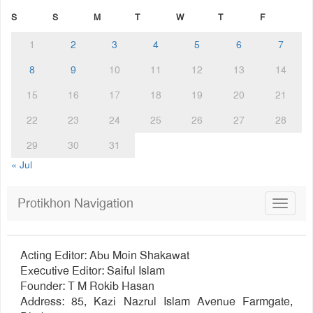
S
S
M
T
W
T
F
1
2
3
4
5
6
7
8
9
10
11
12
13
14
15
16
17
18
19
20
21
22
23
24
25
26
27
28
29
30
31
« Jul
Protikhon Navigation
Toggle
navigat
Acting Editor: Abu Moin Shakawat
Executive Editor: Saiful Islam
Founder: T M Rokib Hasan
Address: 85, Kazi Nazrul Islam Avenue Farmgate,