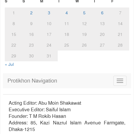
S
S
M
T
W
T
F
1
2
3
4
5
6
7
8
9
10
11
12
13
14
15
16
17
18
19
20
21
22
23
24
25
26
27
28
29
30
31
« Jul
Protikhon Navigation
Toggle
navigat
Acting Editor: Abu Moin Shakawat
Executive Editor: Saiful Islam
Founder: T M Rokib Hasan
Address: 85, Kazi Nazrul Islam Avenue Farmgate,
Dhaka-1215