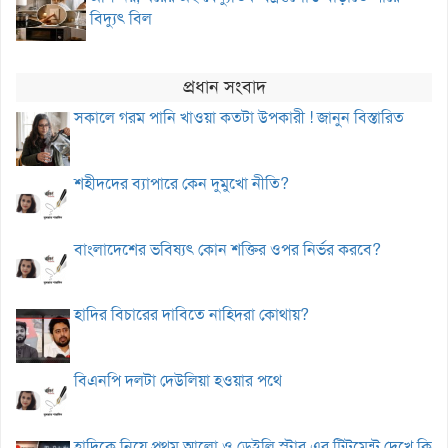
বিদ্যুৎ বিল
প্রধান সংবাদ
সকালে গরম পানি খাওয়া কতটা উপকারী ! জানুন বিস্তারিত
শহীদদের ব্যাপারে কেন দুমুখো নীতি?
বাংলাদেশের ভবিষ্যৎ কোন শক্তির ওপর নির্ভর করবে?
হাদির বিচারের দাবিতে নাহিদরা কোথায়?
বিএনপি দলটা দেউলিয়া হওয়ার পথে
হাদিকে নিয়ে প্রথম আলো ও ডেইলি স্টার এর ট্রিটমেন্ট দেখে কি