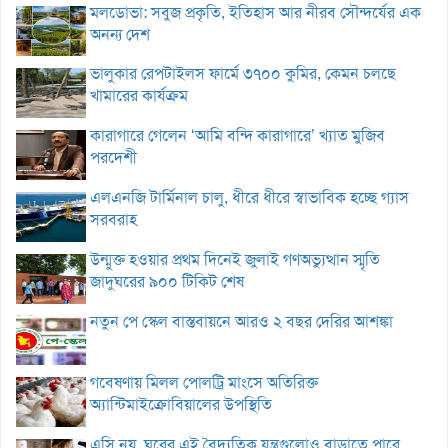
মলডোভা: সবুজ প্রকৃতি, ইতিহাস আর নীরব সৌন্দর্যের এক
অনন্য দেশ
ভালুকার রেপটাইলস ফার্মে ৩৭০০ কুমির, কেমন চলছে
খামারের কার্যক্রম
কারাগারে গেলেন ‘আমি বন্দি কারাগারে’ খ্যাত মুজিব
পরদেশী
এলএনজি টার্মিনাল চালু, ধীরে ধীরে স্বাভাবিক হচ্ছে গ্যাস
সরবরাহ
উন্মুক্ত হওয়ার প্রথম দিনেই জুলাই গণঅভ্যুত্থান স্মৃতি
জাদুঘরের ৯০০ টিকিট শেষ
নতুন পে স্কেল বাস্তবায়নে আরও ২ বছর দেরির আশঙ্কা
গবেষণায় মিলল পোলট্রি মাংসে অতিরিক্ত
অ্যান্টিমাইক্রোবিয়ালের উপস্থিতি
এসি নয়, ঘরের এই বৈদ্যুতিক যন্ত্রগুলোও বাড়াতে পারে