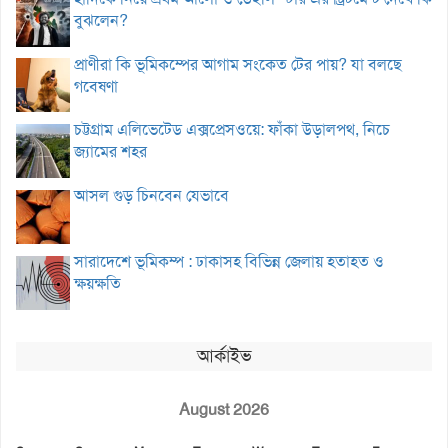
বুঝলেন?
প্রাণীরা কি ভূমিকম্পের আগাম সংকেত টের পায়? যা বলছে
গবেষণা
চট্টগ্রাম এলিভেটেড এক্সপ্রেসওয়ে: ফাঁকা উড়ালপথ, নিচে
জ্যামের শহর
আসল গুড় চিনবেন যেভাবে
সারাদেশে ভূমিকম্প : ঢাকাসহ বিভিন্ন জেলায় হতাহত ও
ক্ষয়ক্ষতি
আর্কাইভ
August 2026