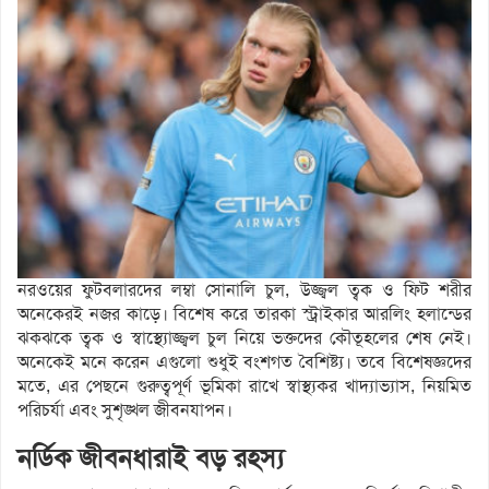
নরওয়ের ফুটবলারদের লম্বা সোনালি চুল, উজ্জ্বল ত্বক ও ফিট শরীর
অনেকেরই নজর কাড়ে। বিশেষ করে তারকা স্ট্রাইকার আরলিং হলান্ডের
ঝকঝকে ত্বক ও স্বাস্থ্যোজ্জ্বল চুল নিয়ে ভক্তদের কৌতূহলের শেষ নেই।
অনেকেই মনে করেন এগুলো শুধুই বংশগত বৈশিষ্ট্য। তবে বিশেষজ্ঞদের
মতে, এর পেছনে গুরুত্বপূর্ণ ভূমিকা রাখে স্বাস্থ্যকর খাদ্যাভ্যাস, নিয়মিত
পরিচর্যা এবং সুশৃঙ্খল জীবনযাপন।
নর্ডিক জীবনধারাই বড় রহস্য