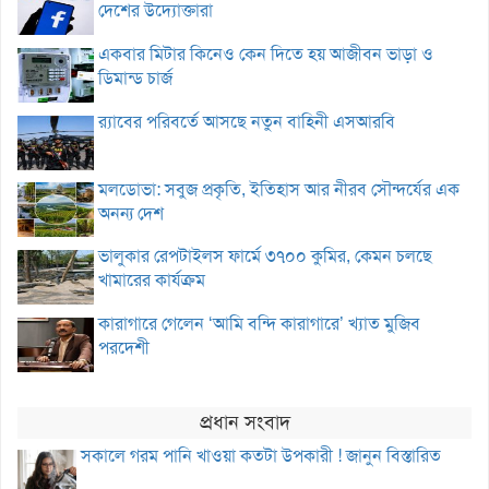
দেশের উদ্যোক্তারা
একবার মিটার কিনেও কেন দিতে হয় আজীবন ভাড়া ও
ডিমান্ড চার্জ
র‌্যাবের পরিবর্তে আসছে নতুন বাহিনী এসআরবি
মলডোভা: সবুজ প্রকৃতি, ইতিহাস আর নীরব সৌন্দর্যের এক
অনন্য দেশ
ভালুকার রেপটাইলস ফার্মে ৩৭০০ কুমির, কেমন চলছে
খামারের কার্যক্রম
কারাগারে গেলেন ‘আমি বন্দি কারাগারে’ খ্যাত মুজিব
পরদেশী
প্রধান সংবাদ
সকালে গরম পানি খাওয়া কতটা উপকারী ! জানুন বিস্তারিত