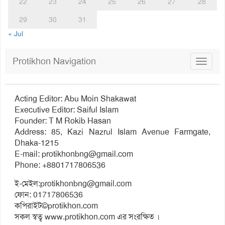
22
23
24
25
26
27
28
29
30
31
« Jul
Protikhon Navigation
Toggle
navigat
Acting Editor: Abu Moin Shakawat
Executive Editor: Saiful Islam
Founder: T M Rokib Hasan
Address: 85, Kazi Nazrul Islam Avenue Farmgate,
Dhaka-1215
E-mail:
protikhonbng@gmail.com
Phone: +8801717806536
ই-মেইল:
protikhonbng@gmail.com
ফোন: 01717806536
কপিরাইট©protikhon.com
সকল স্বত্ব www.protikhon.com এর সংরক্ষিত ।