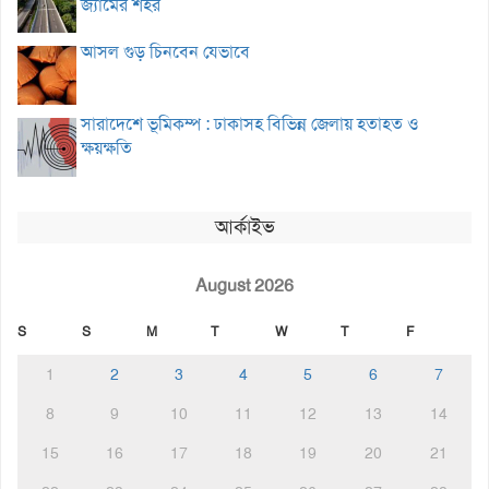
জ্যামের শহর
আসল গুড় চিনবেন যেভাবে
সারাদেশে ভূমিকম্প : ঢাকাসহ বিভিন্ন জেলায় হতাহত ও
ক্ষয়ক্ষতি
আর্কাইভ
August 2026
S
S
M
T
W
T
F
1
2
3
4
5
6
7
8
9
10
11
12
13
14
15
16
17
18
19
20
21