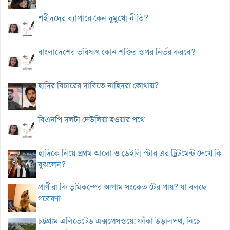
শহীদদের ব্যাপারে কেন দুমুখো নীতি?
বাংলাদেশের ভবিষ্যৎ কোন শক্তির ওপর নির্ভর করবে?
হাদির বিচারের দাবিতে নাহিদরা কোথায়?
বিএনপি দলটা দেউলিয়া হওয়ার পথে
হাদিকে নিয়ে প্রথম আলো ও ডেইলি স্টার এর ট্রিটমেন্ট দেখে কি
বুঝলেন?
প্রাণীরা কি ভূমিকম্পের আগাম সংকেত টের পায়? যা বলছে
গবেষণা
চট্টগ্রাম এলিভেটেড এক্সপ্রেসওয়ে: ফাঁকা উড়ালপথ, নিচে