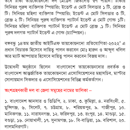
তবে ঢাকা তায়কোয়নদো দল মেডেল জিতলেও স্বর্ণ পায়নি। ঢাকার
সিনিয়র পুরুষ ব্যক্তিগত স্পিয়ারিং ইভেন্ট এ মোট সিলভার ১ টি, ব্রোঞ্জ ৩
টি। সিনিয়র মহিলা ব্যক্তিগত স্পিয়ারিং ইভেন্ট এ মোট সিলভার ৩ টি,
ব্রোঞ্জ ২ টি। সিনিয়র পুরুষ ব্যক্তিগত প্যাটার্ন ইভেন্ট এ মোট গোল্ড ১টি।
সিনিয়র মহিলা ব্যক্তিগত প্যাটার্ন ইভেন্ট এ মোট ব্রোঞ্জ ,১ টি। সিনিয়র
পুরুষ দলগত প্যাটার্ন ইভেন্ট এ গোল্ড (চ্যাম্পিয়ন)।
বঙ্গবন্ধু ১৪তম জাতীয় আইটিএফ তায়কোয়নদো প্রতিযোগিতা-২০২২” এ
প্রধান বিচারক হিসেবে দায়িত্ব পালন করবেন মোঃ হারুন ও আব্দুল খলিল
আর ম্যাট আম্পায়ার হিসেবে দায়িত্ব পালন করবেন বিজয় দাস।
উদ্বোধনী অনুষ্ঠানে ছিলেন বাংলাদেশে তায়কোয়নদোর প্রবর্তক‌ ও
বাংলাদেশ আন্তর্জাতিক তায়কোয়নদো এসোসিয়েশনের মহাসচিব, মাস্টার
সোলায়মান সিকদার ও এসোসিয়েশনের বিভিন্ন কর্মকর্তাগন।
অংশগ্রহণকারী দল বা জেলা সমূহের নামের তালিকা –
১. বাংলাদেশ আনসার ও ভিডিপি, ২. ঢাকা, ৩. কুমিল্লা, ৪. নরসিংদী, ৫.
মুন্সিগঞ্জ, ৬, সিলেট, ৭. চট্টগ্রাম, ৮. শরিয়তপুর, ৯. গাজীপুর, ১০.
মানিকগঞ্জ, ১১. নারাযনগঞ্জ, ১২. ফরিদপুর, ১৩. রংপুর, ১৪. মাগুড়া, ১৫.
বগুড়া, ১৬. নোয়াখালী, ১৭. সুনামগঞ্জ, ১৮. বি-বাড়িয়া, ১৯. বরিশাল, ২০.
লালমনিরগাট।