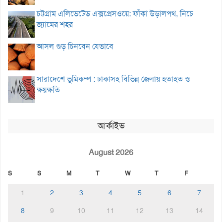
চট্টগ্রাম এলিভেটেড এক্সপ্রেসওয়ে: ফাঁকা উড়ালপথ, নিচে
জ্যামের শহর
আসল গুড় চিনবেন যেভাবে
সারাদেশে ভূমিকম্প : ঢাকাসহ বিভিন্ন জেলায় হতাহত ও
ক্ষয়ক্ষতি
আর্কাইভ
August 2026
S
S
M
T
W
T
F
1
2
3
4
5
6
7
8
9
10
11
12
13
14