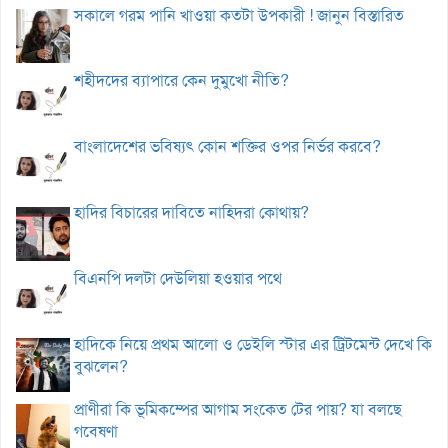
সকালে গরম পানি খাওয়া কতটা উপকারী ! জানুন বিস্তারিত
শহীদদের ব্যাপারে কেন দুমুখো নীতি?
বাংলাদেশের ভবিষ্যৎ কোন শক্তির ওপর নির্ভর করবে?
হাদির বিচারের দাবিতে নাহিদরা কোথায়?
বিএনপি দলটা দেউলিয়া হওয়ার পথে
হাদিকে নিয়ে প্রথম আলো ও ডেইলি স্টার এর ট্রিটমেন্ট দেখে কি
বুঝলেন?
প্রাণীরা কি ভূমিকম্পের আগাম সংকেত টের পায়? যা বলছে
গবেষণা