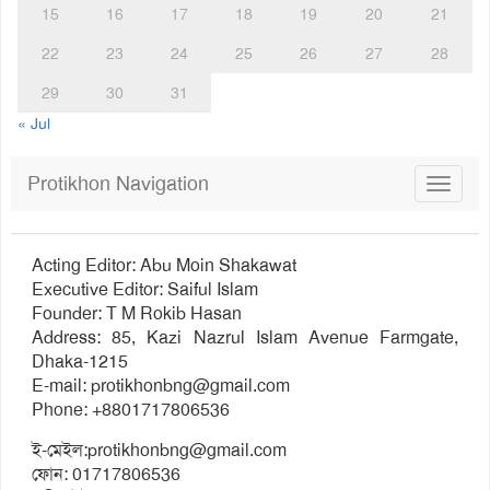
15
16
17
18
19
20
21
22
23
24
25
26
27
28
29
30
31
« Jul
Protikhon Navigation
Toggle
navigat
Acting Editor: Abu Moin Shakawat
Executive Editor: Saiful Islam
Founder: T M Rokib Hasan
Address: 85, Kazi Nazrul Islam Avenue Farmgate,
Dhaka-1215
E-mail:
protikhonbng@gmail.com
Phone: +8801717806536
ই-মেইল:
protikhonbng@gmail.com
ফোন: 01717806536