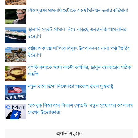
শিশু সুরক্ষা মামলায় মেটাকে ৫৬৭ মিলিয়ন ডলার জরিমানা
জ্বালানি সংকট সামাল দিতে বাড়ছে এলএনজি আমদানির
উদ্যোগ
বর্জ্যকে কাজে লাগিয়ে বিদ্যুৎ উৎপাদনসহ নানা পণ্য তৈরির
উদ্যোগ
খুশকি কমাতে আদা কতটা কার্যকর, জানুন ব্যবহারের সঠিক
পদ্ধতি
নতুন করে ভিসা নিষেধাজ্ঞা আরোপ করল যুক্তরাষ্ট্র
ফেসবুক বিজ্ঞাপনে বিকাশ পেমেন্ট, নতুন সুযোগের অপেক্ষায়
দেশের উদ্যোক্তারা
প্রধান সংবাদ