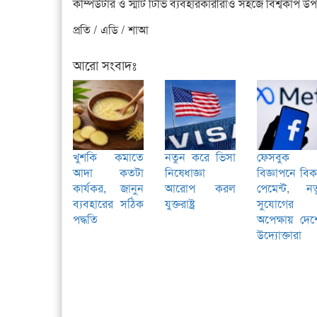
কম্পিউটার ও স্মার্ট টিভি ব্যবহারকারীরাও সহজে বিশ্বকা
প্রতি / এডি / শাআ
আরো সংবাদঃ
খুশকি কমাতে
নতুন করে ভিসা
ফেসবুক
আদা কতটা
নিষেধাজ্ঞা
বিজ্ঞাপনে বি
কার্যকর, জানুন
আরোপ করল
পেমেন্ট, নত
ব্যবহারের সঠিক
যুক্তরাষ্ট্র
সুযোগের
পদ্ধতি
অপেক্ষায় দে
উদ্যোক্তারা