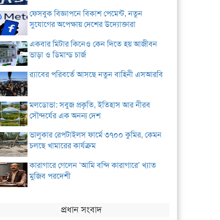
ফেসবুক বিজ্ঞাপনে বিকাশ পেমেন্ট, নতুন
সুযোগের অপেক্ষায় দেশের উদ্যোক্তারা
একবার মিটার কিনেও কেন দিতে হয় আজীবন
ভাড়া ও ডিমান্ড চার্জ
র‌্যাবের পরিবর্তে আসছে নতুন বাহিনী এসআরবি
মলডোভা: সবুজ প্রকৃতি, ইতিহাস আর নীরব
সৌন্দর্যের এক অনন্য দেশ
ভালুকার রেপটাইলস ফার্মে ৩৭০০ কুমির, কেমন
চলছে খামারের কার্যক্রম
কারাগারে গেলেন ‘আমি বন্দি কারাগারে’ খ্যাত
মুজিব পরদেশী
প্রধান সংবাদ