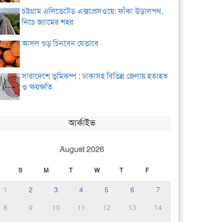
চট্টগ্রাম এলিভেটেড এক্সপ্রেসওয়ে: ফাঁকা উড়ালপথ,
নিচে জ্যামের শহর
আসল গুড় চিনবেন যেভাবে
সারাদেশে ভূমিকম্প : ঢাকাসহ বিভিন্ন জেলায় হতাহত
ও ক্ষয়ক্ষতি
আর্কাইভ
August 2026
S
M
T
W
T
F
1
2
3
4
5
6
7
8
9
10
11
12
13
14