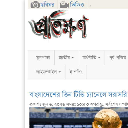
Facebook
Twitter
Google+
ছবিঘর
ভিডিও
,
মূলপাতা
জাতীয়
অর্থনীতি
পূর্ব-পশ্চিম
লাইফস্টাইল
ই-শপিং
বাংলাদেশের তিন টিভি চ্যানেলে সরাসরি
প্রকাশঃ জুন ৬, ২০২৬ সময়ঃ ১০:৫৩ অপরাহ্ণ.. সর্বশেষ সম্প