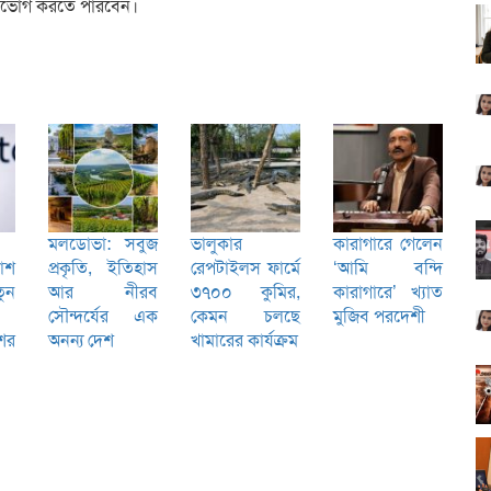
প উপভোগ করতে পারবেন।
মলডোভা: সবুজ
ভালুকার
কারাগারে গেলেন
কাশ
প্রকৃতি, ইতিহাস
রেপটাইলস ফার্মে
‘আমি বন্দি
ুন
আর নীরব
৩৭০০ কুমির,
কারাগারে’ খ্যাত
সৌন্দর্যের এক
কেমন চলছে
মুজিব পরদেশী
শের
অনন্য দেশ
খামারের কার্যক্রম