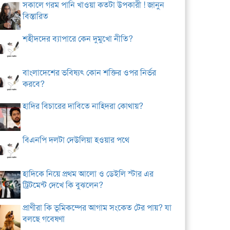
সকালে গরম পানি খাওয়া কতটা উপকারী ! জানুন
বিস্তারিত
শহীদদের ব্যাপারে কেন দুমুখো নীতি?
বাংলাদেশের ভবিষ্যৎ কোন শক্তির ওপর নির্ভর
করবে?
হাদির বিচারের দাবিতে নাহিদরা কোথায়?
বিএনপি দলটা দেউলিয়া হওয়ার পথে
হাদিকে নিয়ে প্রথম আলো ও ডেইলি স্টার এর
ট্রিটমেন্ট দেখে কি বুঝলেন?
প্রাণীরা কি ভূমিকম্পের আগাম সংকেত টের পায়? যা
বলছে গবেষণা