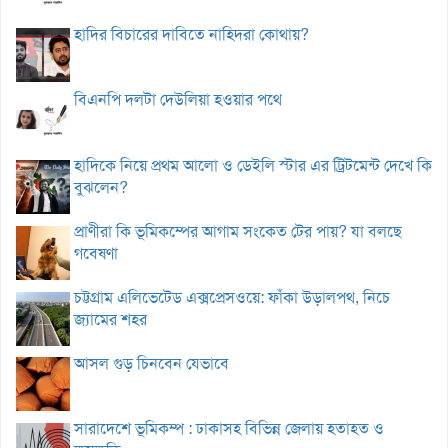
হাদির বিচারের দাবিতে নাহিদরা কোথায়?
বিএনপি দলটা দেউলিয়া হওয়ার পথে
হাদিকে নিয়ে প্রথম আলো ও ডেইলি স্টার এর ট্রিটমেন্ট দেখে কি
বুঝলেন?
প্রাণীরা কি ভূমিকম্পের আগাম সংকেত টের পায়? যা বলছে
গবেষণা
চট্টগ্রাম এলিভেটেড এক্সপ্রেসওয়ে: ফাঁকা উড়ালপথ, নিচে
জ্যামের শহর
আসল গুড় চিনবেন যেভাবে
সারাদেশে ভূমিকম্প : ঢাকাসহ বিভিন্ন জেলায় হতাহত ও