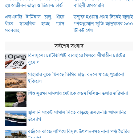
হয় আজীবন ভাড়া ও ডিমান্ড চার্জ
বাহিনী এসআরবি
এলএনজি টার্মিনাল চালু, ধীরে
উন্মুক্ত হওয়ার প্রথম দিনেই জুলাই
ধীরে স্বাভাবিক হচ্ছে গ্যাস
গণঅভ্যুত্থান স্মৃতি জাদুঘরের ৯০০
সরবরাহ
টিকিট শেষ
সর্বশেষ সংবাদ
বিনামূল্যে চ্যাটজিপিটি ব্যবহারে মিলবে সীমাহীন চ্যাটের
সুযোগ
সাহারার বুকে মিলছে তিমির হাড়, বদলে যাচ্ছে পুরোনো
ইতিহাস
শিশু সুরক্ষা মামলায় মেটাকে ৫৬৭ মিলিয়ন ডলার জরিমানা
জ্বালানি সংকট সামাল দিতে বাড়ছে এলএনজি আমদানির
উদ্যোগ
বর্জ্যকে কাজে লাগিয়ে বিদ্যুৎ উৎপাদনসহ নানা পণ্য তৈরির