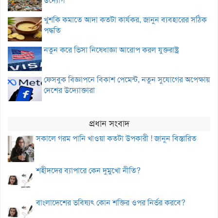
উদ্যোগ
খুশকি কমাতে আদা কতটা কার্যকর, জানুন ব্যবহারের সঠিক
পদ্ধতি
নতুন করে ভিসা নিষেধাজ্ঞা আরোপ করল যুক্তরাষ্ট্র
ফেসবুক বিজ্ঞাপনে বিকাশ পেমেন্ট, নতুন সুযোগের অপেক্ষায়
দেশের উদ্যোক্তারা
প্রধান সংবাদ
সকালে গরম পানি খাওয়া কতটা উপকারী ! জানুন বিস্তারিত
শহীদদের ব্যাপারে কেন দুমুখো নীতি?
বাংলাদেশের ভবিষ্যৎ কোন শক্তির ওপর নির্ভর করবে?