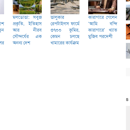
মলডোভা: সবুজ
ভালুকার
কারাগারে গেলেন
কাশ
প্রকৃতি, ইতিহাস
রেপটাইলস ফার্মে
‘আমি বন্দি
ুন
আর নীরব
৩৭০০ কুমির,
কারাগারে’ খ্যাত
সৌন্দর্যের এক
কেমন চলছে
মুজিব পরদেশী
শের
অনন্য দেশ
খামারের কার্যক্রম
S