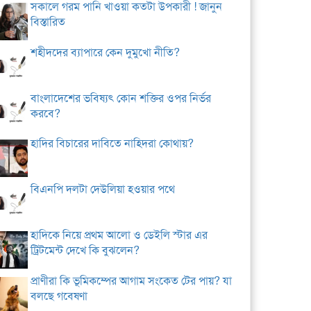
সকালে গরম পানি খাওয়া কতটা উপকারী ! জানুন
বিস্তারিত
শহীদদের ব্যাপারে কেন দুমুখো নীতি?
বাংলাদেশের ভবিষ্যৎ কোন শক্তির ওপর নির্ভর
করবে?
হাদির বিচারের দাবিতে নাহিদরা কোথায়?
বিএনপি দলটা দেউলিয়া হওয়ার পথে
হাদিকে নিয়ে প্রথম আলো ও ডেইলি স্টার এর
ট্রিটমেন্ট দেখে কি বুঝলেন?
প্রাণীরা কি ভূমিকম্পের আগাম সংকেত টের পায়? যা
বলছে গবেষণা