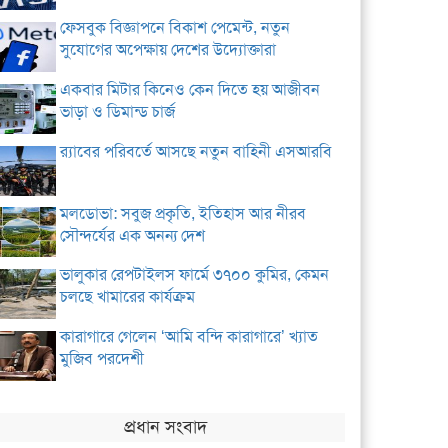
ফেসবুক বিজ্ঞাপনে বিকাশ পেমেন্ট, নতুন
সুযোগের অপেক্ষায় দেশের উদ্যোক্তারা
একবার মিটার কিনেও কেন দিতে হয় আজীবন
ভাড়া ও ডিমান্ড চার্জ
র‌্যাবের পরিবর্তে আসছে নতুন বাহিনী এসআরবি
মলডোভা: সবুজ প্রকৃতি, ইতিহাস আর নীরব
সৌন্দর্যের এক অনন্য দেশ
ভালুকার রেপটাইলস ফার্মে ৩৭০০ কুমির, কেমন
চলছে খামারের কার্যক্রম
কারাগারে গেলেন ‘আমি বন্দি কারাগারে’ খ্যাত
মুজিব পরদেশী
প্রধান সংবাদ