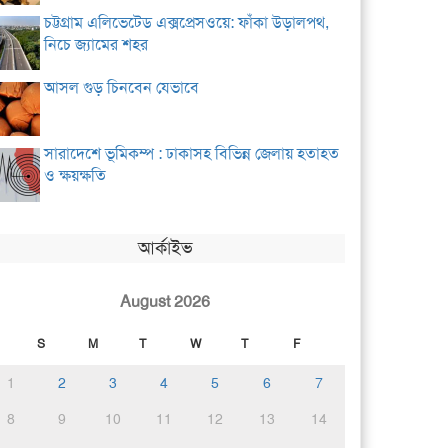
চট্টগ্রাম এলিভেটেড এক্সপ্রেসওয়ে: ফাঁকা উড়ালপথ,
নিচে জ্যামের শহর
আসল গুড় চিনবেন যেভাবে
সারাদেশে ভূমিকম্প : ঢাকাসহ বিভিন্ন জেলায় হতাহত
ও ক্ষয়ক্ষতি
আর্কাইভ
August 2026
S
M
T
W
T
F
1
2
3
4
5
6
7
8
9
10
11
12
13
14