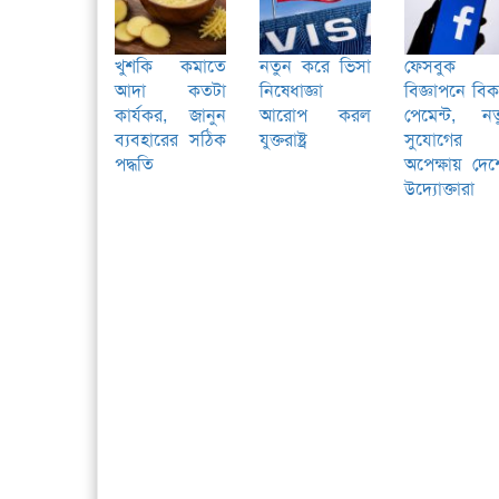
খুশকি কমাতে
নতুন করে ভিসা
ফেসবুক
আদা কতটা
নিষেধাজ্ঞা
বিজ্ঞাপনে বি
কার্যকর, জানুন
আরোপ করল
পেমেন্ট, নত
ব্যবহারের সঠিক
যুক্তরাষ্ট্র
সুযোগের
পদ্ধতি
অপেক্ষায় দে
উদ্যোক্তারা