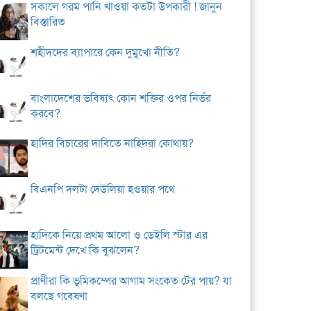
সকালে গরম পানি খাওয়া কতটা উপকারী ! জানুন
বিস্তারিত
শহীদদের ব্যাপারে কেন দুমুখো নীতি?
বাংলাদেশের ভবিষ্যৎ কোন শক্তির ওপর নির্ভর
করবে?
হাদির বিচারের দাবিতে নাহিদরা কোথায়?
বিএনপি দলটা দেউলিয়া হওয়ার পথে
হাদিকে নিয়ে প্রথম আলো ও ডেইলি স্টার এর
ট্রিটমেন্ট দেখে কি বুঝলেন?
প্রাণীরা কি ভূমিকম্পের আগাম সংকেত টের পায়? যা
বলছে গবেষণা