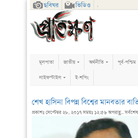
Facebook
Twitter
Google+
ছবিঘর
ভিডিও
,
মূলপাতা
জাতীয়
অর্থনীতি
পূর্ব-পশ্চিম
লাইফস্টাইল
ই-শপিং
শেখ হাসিনা বিপন্ন বিশ্বের মানবতার বা
প্রকাশঃ সেপ্টেম্বর ২৮, ২০১৭ সময়ঃ ১২:৫৬ অপরাহ্ণ.. সর্বশে