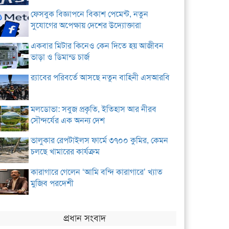
ফেসবুক বিজ্ঞাপনে বিকাশ পেমেন্ট, নতুন
সুযোগের অপেক্ষায় দেশের উদ্যোক্তারা
একবার মিটার কিনেও কেন দিতে হয় আজীবন
ভাড়া ও ডিমান্ড চার্জ
র‌্যাবের পরিবর্তে আসছে নতুন বাহিনী এসআরবি
মলডোভা: সবুজ প্রকৃতি, ইতিহাস আর নীরব
সৌন্দর্যের এক অনন্য দেশ
ভালুকার রেপটাইলস ফার্মে ৩৭০০ কুমির, কেমন
চলছে খামারের কার্যক্রম
কারাগারে গেলেন ‘আমি বন্দি কারাগারে’ খ্যাত
মুজিব পরদেশী
প্রধান সংবাদ