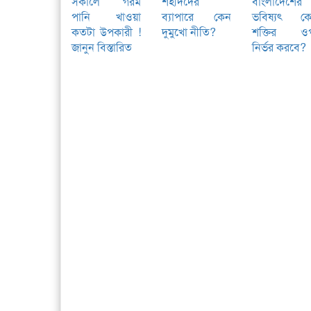
সকালে গরম
শহীদদের
বাংলাদেশের
পানি খাওয়া
ব্যাপারে কেন
ভবিষ্যৎ ক
কতটা উপকারী !
দুমুখো নীতি?
শক্তির ও
জানুন বিস্তারিত
নির্ভর করবে?