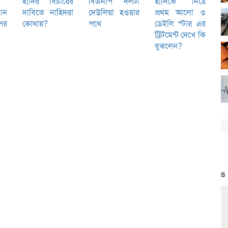
হাদির বিচারের
বিএনপি দলটা
হাদিকে নিয়ে
োন
দাবিতে নাহিদরা
দেউলিয়া হওয়ার
প্রথম আলো ও
পর
কোথায়?
পথে
ডেইলি স্টার এর
ট্রিটমেন্ট দেখে কি
বুঝলেন?
S