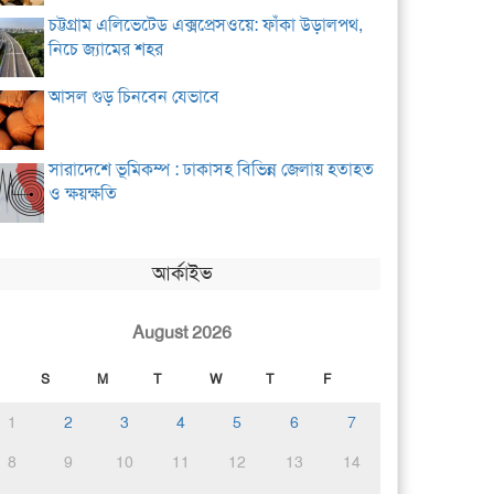
চট্টগ্রাম এলিভেটেড এক্সপ্রেসওয়ে: ফাঁকা উড়ালপথ,
নিচে জ্যামের শহর
আসল গুড় চিনবেন যেভাবে
সারাদেশে ভূমিকম্প : ঢাকাসহ বিভিন্ন জেলায় হতাহত
ও ক্ষয়ক্ষতি
আর্কাইভ
August 2026
S
M
T
W
T
F
1
2
3
4
5
6
7
8
9
10
11
12
13
14