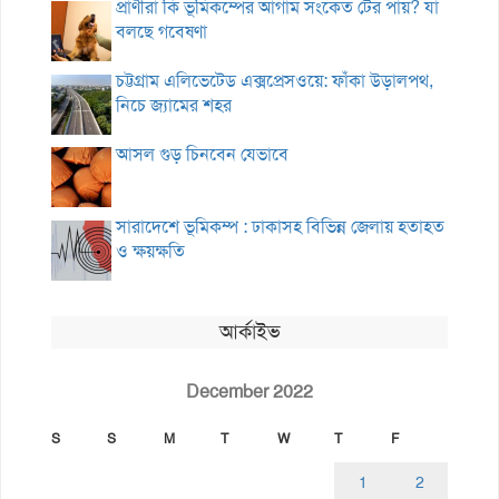
প্রাণীরা কি ভূমিকম্পের আগাম সংকেত টের পায়? যা
বলছে গবেষণা
চট্টগ্রাম এলিভেটেড এক্সপ্রেসওয়ে: ফাঁকা উড়ালপথ,
নিচে জ্যামের শহর
আসল গুড় চিনবেন যেভাবে
সারাদেশে ভূমিকম্প : ঢাকাসহ বিভিন্ন জেলায় হতাহত
ও ক্ষয়ক্ষতি
আর্কাইভ
December 2022
S
S
M
T
W
T
F
1
2