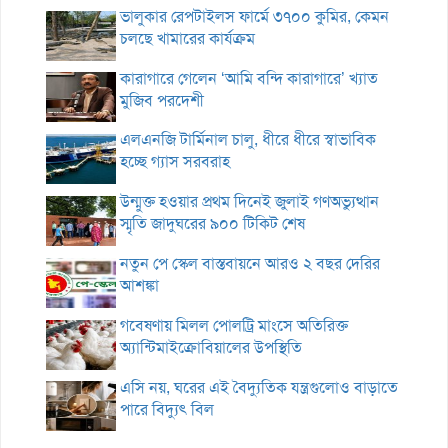
ভালুকার রেপটাইলস ফার্মে ৩৭০০ কুমির, কেমন
চলছে খামারের কার্যক্রম
কারাগারে গেলেন ‘আমি বন্দি কারাগারে’ খ্যাত
মুজিব পরদেশী
এলএনজি টার্মিনাল চালু, ধীরে ধীরে স্বাভাবিক
হচ্ছে গ্যাস সরবরাহ
উন্মুক্ত হওয়ার প্রথম দিনেই জুলাই গণঅভ্যুত্থান
স্মৃতি জাদুঘরের ৯০০ টিকিট শেষ
নতুন পে স্কেল বাস্তবায়নে আরও ২ বছর দেরির
আশঙ্কা
গবেষণায় মিলল পোলট্রি মাংসে অতিরিক্ত
অ্যান্টিমাইক্রোবিয়ালের উপস্থিতি
এসি নয়, ঘরের এই বৈদ্যুতিক যন্ত্রগুলোও বাড়াতে
পারে বিদ্যুৎ বিল