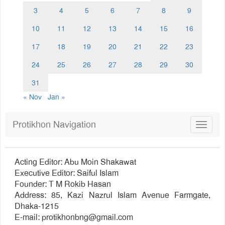
3
4
5
6
7
8
9
10
11
12
13
14
15
16
17
18
19
20
21
22
23
24
25
26
27
28
29
30
31
« Nov
Jan »
Protikhon Navigation
Toggle
navigat
Acting Editor: Abu Moin Shakawat
Executive Editor: Saiful Islam
Founder: T M Rokib Hasan
Address: 85, Kazi Nazrul Islam Avenue Farmgate,
Dhaka-1215
E-mail:
protikhonbng@gmail.com