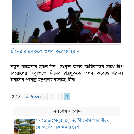
চীনের রাষ্ট্রদূতকে তলব করেছে ইরান
নতুন ঝামেলায় ইরান-চীন। সংযুক্ত আরব আমিরাতের সাথে দ্বীপ
বিরোধের বিবৃতিতে চীনের রাষ্ট্রদূতকে তলব করেছে ইরান।
ইরানের পররাষ্ট্র মন্ত্রণালয় বলেছে, চীনা...
3 / 3
« Previous
1
2
3
সর্বশেষ সংবাদ
মলডোভা: সবুজ প্রকৃতি, ইতিহাস আর নীরব
সৌন্দর্যের এক অনন্য দেশ