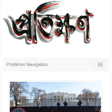
Protikhon Navigation
Toggle
navigat