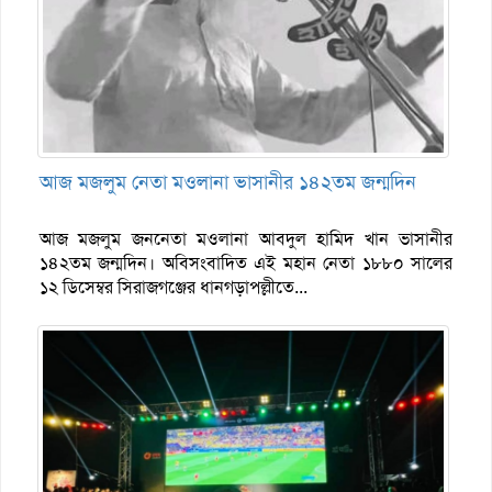
আজ মজলুম নেতা মওলানা ভাসানীর ১৪২তম জন্মদিন
আজ মজলুম জননেতা মওলানা আবদুল হামিদ খান ভাসানীর
১৪২তম জন্মদিন। অবিসংবাদিত এই মহান নেতা ১৮৮০ সালের
১২ ডিসেম্বর সিরাজগঞ্জের ধানগড়াপল্লীতে...