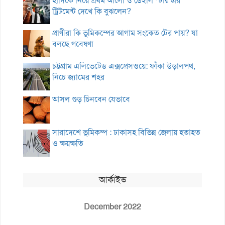
হাদিকে নিয়ে প্রথম আলো ও ডেইলি স্টার এর
ট্রিটমেন্ট দেখে কি বুঝলেন?
প্রাণীরা কি ভূমিকম্পের আগাম সংকেত টের পায়? যা
বলছে গবেষণা
চট্টগ্রাম এলিভেটেড এক্সপ্রেসওয়ে: ফাঁকা উড়ালপথ,
নিচে জ্যামের শহর
আসল গুড় চিনবেন যেভাবে
সারাদেশে ভূমিকম্প : ঢাকাসহ বিভিন্ন জেলায় হতাহত
ও ক্ষয়ক্ষতি
আর্কাইভ
December 2022