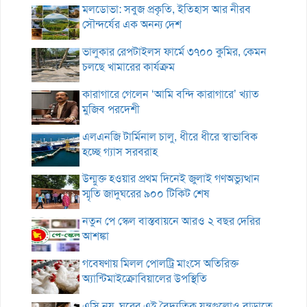
মলডোভা: সবুজ প্রকৃতি, ইতিহাস আর নীরব
সৌন্দর্যের এক অনন্য দেশ
ভালুকার রেপটাইলস ফার্মে ৩৭০০ কুমির, কেমন
চলছে খামারের কার্যক্রম
কারাগারে গেলেন ‘আমি বন্দি কারাগারে’ খ্যাত
মুজিব পরদেশী
এলএনজি টার্মিনাল চালু, ধীরে ধীরে স্বাভাবিক
হচ্ছে গ্যাস সরবরাহ
উন্মুক্ত হওয়ার প্রথম দিনেই জুলাই গণঅভ্যুত্থান
স্মৃতি জাদুঘরের ৯০০ টিকিট শেষ
নতুন পে স্কেল বাস্তবায়নে আরও ২ বছর দেরির
আশঙ্কা
গবেষণায় মিলল পোলট্রি মাংসে অতিরিক্ত
অ্যান্টিমাইক্রোবিয়ালের উপস্থিতি
এসি নয়, ঘরের এই বৈদ্যুতিক যন্ত্রগুলোও বাড়াতে