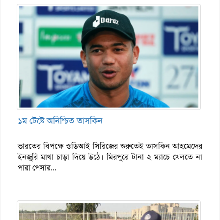
১ম টেষ্টে অনিশ্চিত তাসকিন
ভারতের বিপক্ষে ওডিআই সিরিজের শুরুতেই তাসকিন আহমেদের
ইনজুরি মাথা চাড়া দিয়ে ‍উঠে। মিরপুরে টানা ২ ম্যাচে খেলতে না
পারা পেসার...