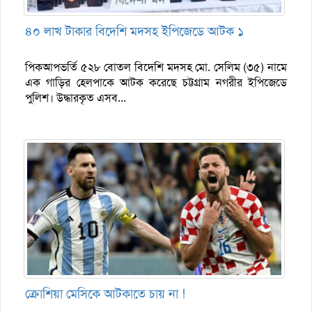
৪০ লাখ টাকার বিদেশি মদসহ ইপিজেডে আটক ১
পিকআপভর্তি ৫২৮ বোতল বিদেশি মদসহ মো. সেলিম (৩৫) নামে
এক গাড়ির হেলপাকে আটক করেছে চট্টগ্রাম নগরীর ইপিজেডে
পুলিশ। উদ্ধারকৃত এসব...
ক্রোশিয়া মেসিকে আটকাতে চায় না !