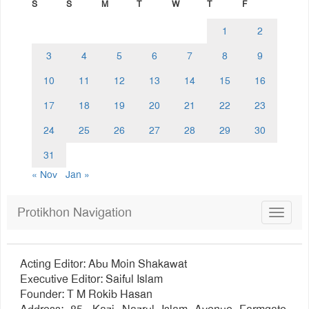
S
S
M
T
W
T
F
1
2
3
4
5
6
7
8
9
10
11
12
13
14
15
16
17
18
19
20
21
22
23
24
25
26
27
28
29
30
31
« Nov
Jan »
Protikhon Navigation
Toggle
navigat
Acting Editor: Abu Moin Shakawat
Executive Editor: Saiful Islam
Founder: T M Rokib Hasan