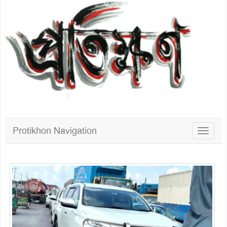
Protikhon Navigation
Toggle
navigat