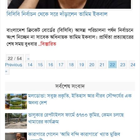
বিসিবি নির্বাচন থেকে সরে দাঁড়ালেন তামিম ইকবাল
বাংলাদেশ ক্রিকেট বোর্ডের (বিসিবি) আসন্ন পরিচালনা পর্ষদ নির্বাচনে
অংশ নিচ্ছেন না সাবেক অধিনায়ক তামিম ইকবাল। প্রার্থিতা প্রত্যাহারের
শেষ সময় বুধবার
..বিস্তারিত
22 / 54
«
Previous
14
15
16
17
18
19
20
21
22
23
24
»
সর্বশেষ সংবাদ
মলডোভা: সবুজ প্রকৃতি, ইতিহাস আর নীরব সৌন্দর্যের এক
অনন্য দেশ
ভালুকার রেপটাইলস ফার্মে ৩৭০০ কুমির, কেমন চলছে
খামারের কার্যক্রম
কারাগারে গেলেন ‘আমি বন্দি কারাগারে’ খ্যাত মুজিব