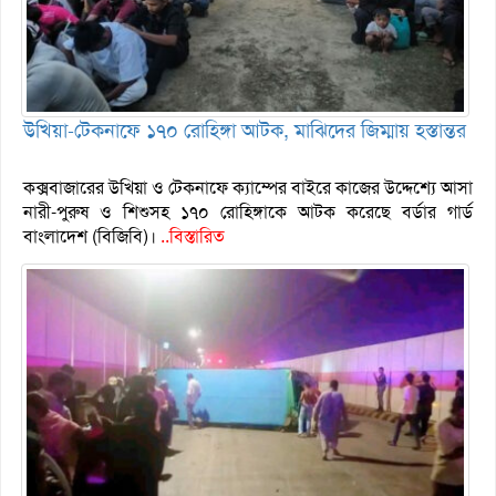
উখিয়া-টেকনাফে ১৭০ রোহিঙ্গা আটক, মাঝিদের জিম্মায় হস্তান্তর
কক্সবাজারের উখিয়া ও টেকনাফে ক্যাম্পের বাইরে কাজের উদ্দেশ্যে আসা
নারী-পুরুষ ও শিশুসহ ১৭০ রোহিঙ্গাকে আটক করেছে বর্ডার গার্ড
বাংলাদেশ (বিজিবি)।
..বিস্তারিত