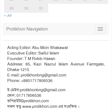
29
30
31
« Jul
Protikhon Navigation
Toggle
navigat
Acting Editor: Abu Moin Shakawat
Executive Editor: Saiful Islam
Founder: T M Rokib Hasan
Address: 85, Kazi Nazrul Islam Avenue Farmgate,
Dhaka-1215
E-mail:
protikhonbng@gmail.com
Phone: +8801717806536
ই-মেইল:
protikhonbng@gmail.com
ফোন: 01717806536
কপিরাইট©protikhon.com
সকল স্বত্ব www.protikhon.com এর সংরক্ষিত ।