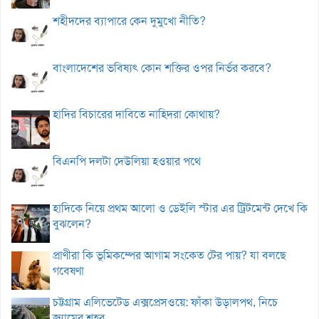
শহীদদের ব্যাপারে কেন দুমুখো নীতি?
বাংলাদেশের ভবিষ্যৎ কোন শক্তির ওপর নির্ভর করবে?
হাদির বিচারের দাবিতে নাহিদরা কোথায়?
বিএনপি দলটা দেউলিয়া হওয়ার পথে
হাদিকে নিয়ে প্রথম আলো ও ডেইলি স্টার এর ট্রিটমেন্ট দেখে কি
বুঝলেন?
প্রাণীরা কি ভূমিকম্পের আগাম সংকেত টের পায়? যা বলছে
গবেষণা
চট্টগ্রাম এলিভেটেড এক্সপ্রেসওয়ে: ফাঁকা উড়ালপথ, নিচে
জ্যামের শহর