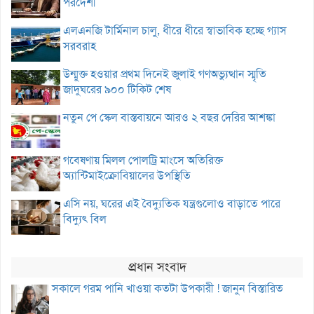
পরদেশী
এলএনজি টার্মিনাল চালু, ধীরে ধীরে স্বাভাবিক হচ্ছে গ্যাস
সরবরাহ
উন্মুক্ত হওয়ার প্রথম দিনেই জুলাই গণঅভ্যুত্থান স্মৃতি
জাদুঘরের ৯০০ টিকিট শেষ
নতুন পে স্কেল বাস্তবায়নে আরও ২ বছর দেরির আশঙ্কা
গবেষণায় মিলল পোলট্রি মাংসে অতিরিক্ত
অ্যান্টিমাইক্রোবিয়ালের উপস্থিতি
এসি নয়, ঘরের এই বৈদ্যুতিক যন্ত্রগুলোও বাড়াতে পারে
বিদ্যুৎ বিল
প্রধান সংবাদ
সকালে গরম পানি খাওয়া কতটা উপকারী ! জানুন বিস্তারিত