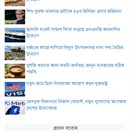
শিশু সুরক্ষা মামলায় মেটাকে ৫৬৭ মিলিয়ন ডলার জরিমানা
জ্বালানি সংকট সামাল দিতে বাড়ছে এলএনজি আমদানির
উদ্যোগ
বর্জ্যকে কাজে লাগিয়ে বিদ্যুৎ উৎপাদনসহ নানা পণ্য তৈরির
উদ্যোগ
খুশকি কমাতে আদা কতটা কার্যকর, জানুন ব্যবহারের সঠিক
পদ্ধতি
নতুন করে ভিসা নিষেধাজ্ঞা আরোপ করল যুক্তরাষ্ট্র
ফেসবুক বিজ্ঞাপনে বিকাশ পেমেন্ট, নতুন সুযোগের অপেক্ষায়
দেশের উদ্যোক্তারা
প্রধান সংবাদ