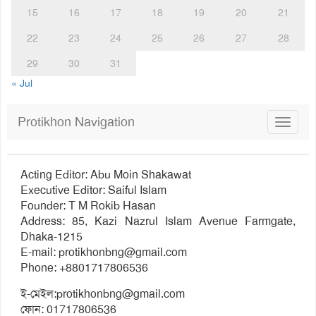
15
16
17
18
19
20
21
22
23
24
25
26
27
28
29
30
31
« Jul
Protikhon Navigation
Toggle
navigat
Acting Editor: Abu Moin Shakawat
Executive Editor: Saiful Islam
Founder: T M Rokib Hasan
Address: 85, Kazi Nazrul Islam Avenue Farmgate,
Dhaka-1215
E-mail:
protikhonbng@gmail.com
Phone: +8801717806536
ই-মেইল:
protikhonbng@gmail.com
ফোন: 01717806536