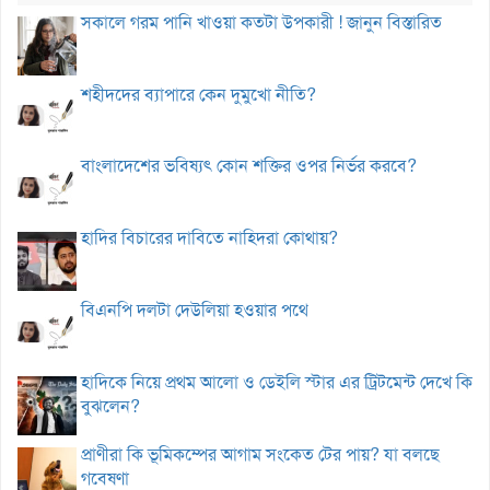
সকালে গরম পানি খাওয়া কতটা উপকারী ! জানুন বিস্তারিত
শহীদদের ব্যাপারে কেন দুমুখো নীতি?
বাংলাদেশের ভবিষ্যৎ কোন শক্তির ওপর নির্ভর করবে?
হাদির বিচারের দাবিতে নাহিদরা কোথায়?
বিএনপি দলটা দেউলিয়া হওয়ার পথে
হাদিকে নিয়ে প্রথম আলো ও ডেইলি স্টার এর ট্রিটমেন্ট দেখে কি
বুঝলেন?
প্রাণীরা কি ভূমিকম্পের আগাম সংকেত টের পায়? যা বলছে
গবেষণা