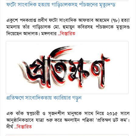
ফটো সাংবাদিক হত্যায় গাড়িচালকসহ পাঁচজনের মৃত্যুদন্ড
একুশে পদকপ্রাপ্ত প্রবীণ ফটো সাংবাদিক আফতাব আহমেদ (৭৮) হত্যা
মামলায় তাঁর গাড়িচালক মো. হুমায়ুন কবিরসহ পাঁচজনকে মৃত্যুদণ্ড
দিয়েছেন আদালত। মঙ্গলবার
..বিস্তারিত
প্রতিক্ষণে সাংবাদিকতায় ক্যারিয়ার গড়ুন
এক ঝাঁক স্বপ্নচারী ও সৃজনশীল মানুষকে সাথে নিয়ে ২০১৫ সালে
আনুষ্ঠানিকভাবে যাত্রা শুরু করে অনলাইন পত্রিকা ‘প্রতিক্ষণ ডট কম’।
দীর্ঘ
..বিস্তারিত