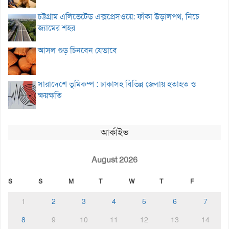
চট্টগ্রাম এলিভেটেড এক্সপ্রেসওয়ে: ফাঁকা উড়ালপথ, নিচে
জ্যামের শহর
আসল গুড় চিনবেন যেভাবে
সারাদেশে ভূমিকম্প : ঢাকাসহ বিভিন্ন জেলায় হতাহত ও
ক্ষয়ক্ষতি
আর্কাইভ
August 2026
S
S
M
T
W
T
F
1
2
3
4
5
6
7
8
9
10
11
12
13
14