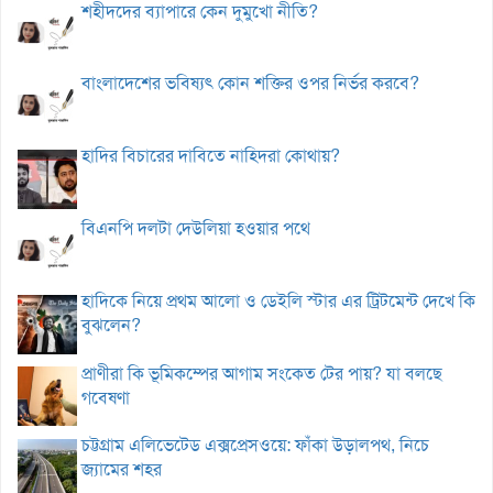
শহীদদের ব্যাপারে কেন দুমুখো নীতি?
বাংলাদেশের ভবিষ্যৎ কোন শক্তির ওপর নির্ভর করবে?
হাদির বিচারের দাবিতে নাহিদরা কোথায়?
বিএনপি দলটা দেউলিয়া হওয়ার পথে
হাদিকে নিয়ে প্রথম আলো ও ডেইলি স্টার এর ট্রিটমেন্ট দেখে কি
বুঝলেন?
প্রাণীরা কি ভূমিকম্পের আগাম সংকেত টের পায়? যা বলছে
গবেষণা
চট্টগ্রাম এলিভেটেড এক্সপ্রেসওয়ে: ফাঁকা উড়ালপথ, নিচে
জ্যামের শহর