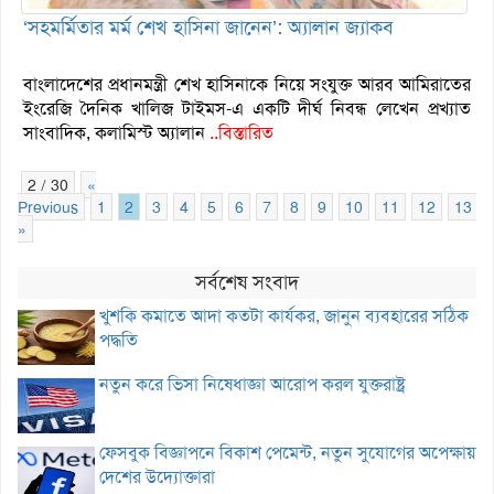
‘সহমর্মিতার মর্ম শেখ হাসিনা জানেন’: অ্যালান জ্যাকব
বাংলাদেশের প্রধানমন্ত্রী শেখ হাসিনাকে নিয়ে সংযুক্ত আরব আমিরাতের
ইংরেজি দৈনিক খালিজ টাইমস-এ একটি দীর্ঘ নিবন্ধ লেখেন প্রখ্যাত
সাংবাদিক, কলামিস্ট অ্যালান
..বিস্তারিত
2 / 30
«
Previous
1
2
3
4
5
6
7
8
9
10
11
12
13
»
সর্বশেষ সংবাদ
খুশকি কমাতে আদা কতটা কার্যকর, জানুন ব্যবহারের সঠিক
পদ্ধতি
নতুন করে ভিসা নিষেধাজ্ঞা আরোপ করল যুক্তরাষ্ট্র
ফেসবুক বিজ্ঞাপনে বিকাশ পেমেন্ট, নতুন সুযোগের অপেক্ষায়
দেশের উদ্যোক্তারা