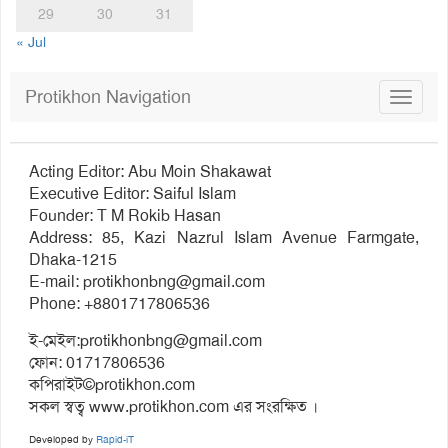
29
30
31
« Jul
Protikhon Navigation
Toggle
navigat
Acting Editor: Abu Moin Shakawat
Executive Editor: Saiful Islam
Founder: T M Rokib Hasan
Address: 85, Kazi Nazrul Islam Avenue Farmgate,
Dhaka-1215
E-mail:
protikhonbng@gmail.com
Phone: +8801717806536
ই-মেইল:
protikhonbng@gmail.com
ফোন: 01717806536
কপিরাইট©protikhon.com
সকল স্বত্ব www.protikhon.com এর সংরক্ষিত ।
Developed by
Rapid-iT