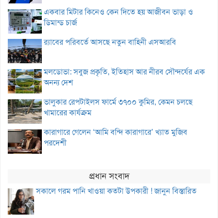
একবার মিটার কিনেও কেন দিতে হয় আজীবন ভাড়া ও
ডিমান্ড চার্জ
র‌্যাবের পরিবর্তে আসছে নতুন বাহিনী এসআরবি
মলডোভা: সবুজ প্রকৃতি, ইতিহাস আর নীরব সৌন্দর্যের এক
অনন্য দেশ
ভালুকার রেপটাইলস ফার্মে ৩৭০০ কুমির, কেমন চলছে
খামারের কার্যক্রম
কারাগারে গেলেন ‘আমি বন্দি কারাগারে’ খ্যাত মুজিব
পরদেশী
প্রধান সংবাদ
সকালে গরম পানি খাওয়া কতটা উপকারী ! জানুন বিস্তারিত