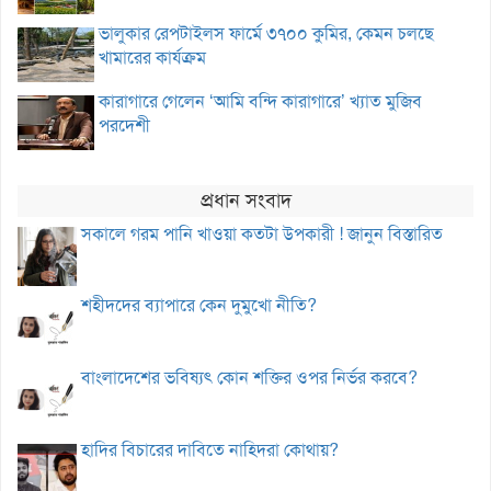
ভালুকার রেপটাইলস ফার্মে ৩৭০০ কুমির, কেমন চলছে
খামারের কার্যক্রম
কারাগারে গেলেন ‘আমি বন্দি কারাগারে’ খ্যাত মুজিব
পরদেশী
প্রধান সংবাদ
সকালে গরম পানি খাওয়া কতটা উপকারী ! জানুন বিস্তারিত
শহীদদের ব্যাপারে কেন দুমুখো নীতি?
বাংলাদেশের ভবিষ্যৎ কোন শক্তির ওপর নির্ভর করবে?
হাদির বিচারের দাবিতে নাহিদরা কোথায়?