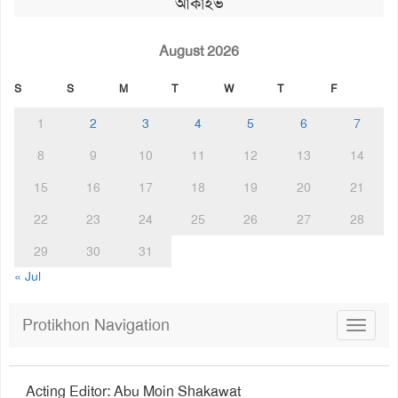
আর্কাইভ
August 2026
S
S
M
T
W
T
F
1
2
3
4
5
6
7
8
9
10
11
12
13
14
15
16
17
18
19
20
21
22
23
24
25
26
27
28
29
30
31
« Jul
Protikhon Navigation
Toggle
navigat
Acting Editor: Abu Moin Shakawat