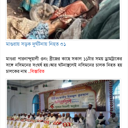
মাগুরায় সড়ক দুর্ঘটনায় নিহত ০১
মাগুরা পারনান্দুয়ালী ৩নং ব্রীজের কাছে সকাল ১১টার সময় ড্রামট্রাকের
সঙ্গে নসিমনের সংঘর্ষ হয়।আর ঘটনাস্থলেই নসিমনের চালক নিহত হয়
চালকের নাম
..বিস্তারিত