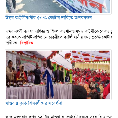
উত্তর কাট্টলীবাসীর ৫০% কোটার দাবিতে মানববন্ধন
বন্দর নগরী ব্যবসা বাণিজ্য ও শিল্প কারখানায় সমৃদ্ধ কাট্টলীতে বেকারত্ব
দূর করতে প্রতিটি প্রতিষ্ঠানে চাকুরীতে কাট্টলীবাসীর জন্য ৫০% কোটার
দাবীতে
..বিস্তারিত
মাগুরায় কৃতি শিক্ষার্থীদের সংবর্ধনা
আজ মঙ্গলবার দুপুর ১২ টায় মাগুরা কালেক্টরেট চত্বরে সরকারি মডেল