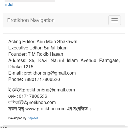
« Jul
Protikhon Navigation
Toggle
navigat
Acting Editor: Abu Moin Shakawat
Executive Editor: Saiful Islam
Founder: T M Rokib Hasan
Address: 85, Kazi Nazrul Islam Avenue Farmgate,
Dhaka-1215
E-mail:
protikhonbng@gmail.com
Phone: +8801717806536
ই-মেইল:
protikhonbng@gmail.com
ফোন: 01717806536
কপিরাইট©protikhon.com
সকল স্বত্ব www.protikhon.com এর সংরক্ষিত ।
Developed by
Rapid-iT