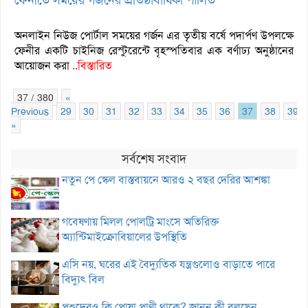
অনলাইন নিউজ পোর্টাল সময়ের গর্জন এর তৃতীয় বর্ষে পদার্পণ উপলক্ষে
ফেনীর একটি চাইনিজ রেস্টুরেন্টে বৃহস্পতিবার এক বর্ণাঢ্য অনুষ্ঠানের
আয়োজন করা
..বিস্তারিত
37 / 380
«
Previous
29
30
31
32
33
34
35
36
37
38
39
»
সর্বশেষ সংবাদ
নতুন পে স্কেল বাস্তবায়নে আরও ২ বছর দেরির আশঙ্কা
গবেষণায় মিলল পোলট্রি মাংসে অতিরিক্ত
অ্যান্টিমাইক্রোবিয়ালের উপস্থিতি
এসি নয়, ঘরের এই বৈদ্যুতিক যন্ত্রগুলোও বাড়াতে পারে
বিদ্যুৎ বিল
পশুদেরও কি পোষা প্রাণী থাকে? জানুন কী বলছেন