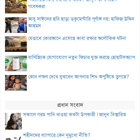
গবেষকরা
আবু সাঈদের ছবি ছাড়া ডকুমেন্টারি পূর্ণাঙ্গ নয়: হাফিজ উদ্দিন
আহমদ
যেভাবে কোরআনে এসেছে কাবা রক্ষার অলৌকিক ঘটনা
বাণিজ্যিক যোগাযোগে নতুন ফিচার যুক্ত করছে হোয়াটসঅ্যাপ
কোন লক্ষণ দেখে বুঝবেন আপনার শিশু অপুষ্টিতে ভুগছে?
প্রধান সংবাদ
সকালে গরম পানি খাওয়া কতটা উপকারী ! জানুন বিস্তারিত
শহীদদের ব্যাপারে কেন দুমুখো নীতি?