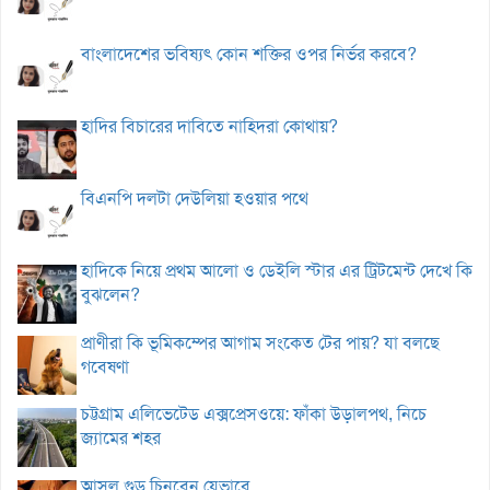
বাংলাদেশের ভবিষ্যৎ কোন শক্তির ওপর নির্ভর করবে?
হাদির বিচারের দাবিতে নাহিদরা কোথায়?
বিএনপি দলটা দেউলিয়া হওয়ার পথে
হাদিকে নিয়ে প্রথম আলো ও ডেইলি স্টার এর ট্রিটমেন্ট দেখে কি
বুঝলেন?
প্রাণীরা কি ভূমিকম্পের আগাম সংকেত টের পায়? যা বলছে
গবেষণা
চট্টগ্রাম এলিভেটেড এক্সপ্রেসওয়ে: ফাঁকা উড়ালপথ, নিচে
জ্যামের শহর
আসল গুড় চিনবেন যেভাবে