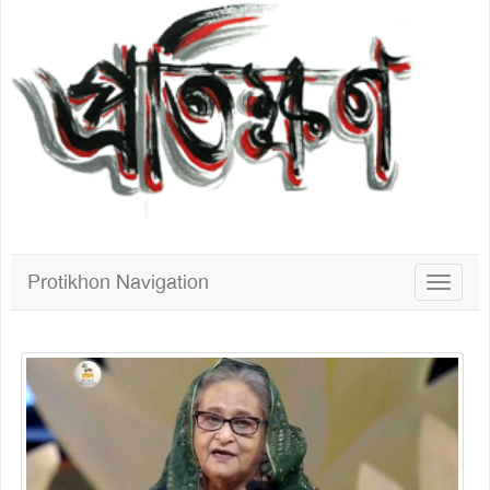
Protikhon Navigation
Toggle
navigat