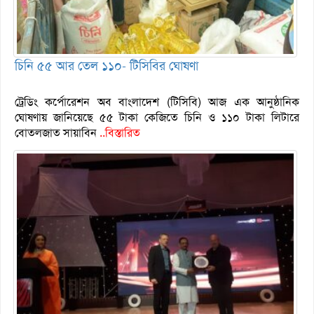
চিনি ৫৫ আর তেল ১১০- টিসিবির ঘোষণা
ট্রেডিং কর্পোরেশন অব বাংলাদেশ (টিসিবি) আজ এক আনুষ্ঠানিক
ঘোষণায় জানিয়েছে ৫৫ টাকা কেজিতে চিনি ও ১১০ টাকা লিটারে
বোতলজাত সায়াবিন
..বিস্তারিত