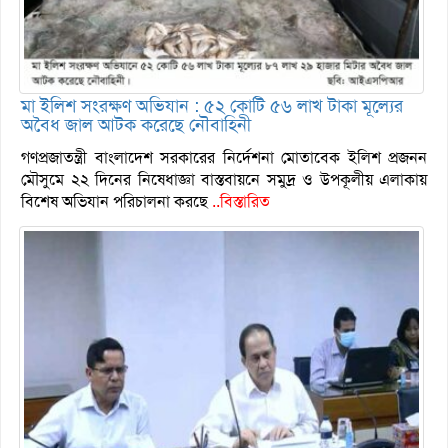
মা ইলিশ সংরক্ষণ অভিযান : ৫২ কোটি ৫৬ লাখ টাকা মূল্যের
অবৈধ জাল আটক করেছে নৌবাহিনী
গণপ্রজাতন্ত্রী বাংলাদেশ সরকারের নির্দেশনা মোতাবেক ইলিশ প্রজনন
মৌসুমে ২২ দিনের নিষেধাজ্ঞা বাস্তবায়নে সমুদ্র ও উপকূলীয় এলাকায়
বিশেষ অভিযান পরিচালনা করছে
..বিস্তারিত