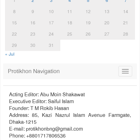
1
2
3
4
5
6
7
8
9
10
11
12
13
14
15
16
17
18
19
20
21
22
23
24
25
26
27
28
29
30
31
« Jul
Protikhon Navigation
Toggle
navigat
Acting Editor: Abu Moin Shakawat
Executive Editor: Saiful Islam
Founder: T M Rokib Hasan
Address: 85, Kazi Nazrul Islam Avenue Farmgate,
Dhaka-1215
E-mail:
protikhonbng@gmail.com
Phone: +8801717806536