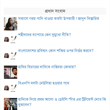
প্রধান সংবাদ
সকালে গরম পানি খাওয়া কতটা উপকারী ! জানুন বিস্তারিত
শহীদদের ব্যাপারে কেন দুমুখো নীতি?
বাংলাদেশের ভবিষ্যৎ কোন শক্তির ওপর নির্ভর করবে?
হাদির বিচারের দাবিতে নাহিদরা কোথায়?
বিএনপি দলটা দেউলিয়া হওয়ার পথে
হাদিকে নিয়ে প্রথম আলো ও ডেইলি স্টার এর ট্রিটমেন্ট দেখে কি
বুঝলেন?