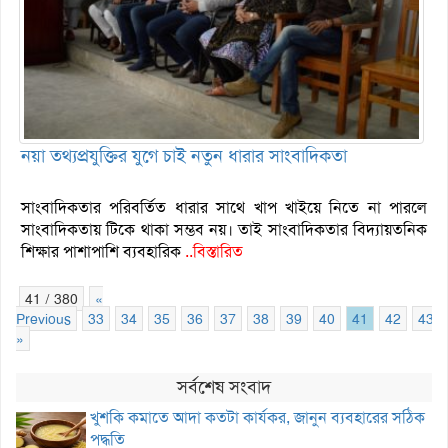
নয়া তথ্যপ্রযুক্তির যুগে চাই নতুন ধারার সাংবাদিকতা
সাংবাদিকতার পরিবর্তিত ধারার সাথে খাপ খাইয়ে নিতে না পারলে
সাংবাদিকতায় টিকে থাকা সম্ভব নয়। তাই সাংবাদিকতার বিদ্যায়তনিক
শিক্ষার পাশাপাশি ব্যবহারিক
..বিস্তারিত
41 / 380
«
Previous
33
34
35
36
37
38
39
40
41
42
43
»
সর্বশেষ সংবাদ
খুশকি কমাতে আদা কতটা কার্যকর, জানুন ব্যবহারের সঠিক
পদ্ধতি