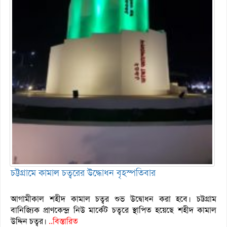
চট্টগ্রামে কামাল চত্বরের উদ্ধোধন বৃহস্পতিবার
আগামীকাল শহীদ কামাল চত্বর শুভ উদ্বোধন করা হবে। চট্টগ্রাম
বানিজ্যিক প্রাণকেন্দ্র নিউ মার্কেট চত্বরে স্থাপিত হয়েছে শহীদ কামাল
উদ্দিন চত্বর।
..বিস্তারিত