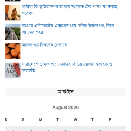
প্রাণীরা কি ভূমিকম্পের আগাম সংকেত টের পায়? যা বলছে
গবেষণা
চট্টগ্রাম এলিভেটেড এক্সপ্রেসওয়ে: ফাঁকা উড়ালপথ, নিচে
জ্যামের শহর
আসল গুড় চিনবেন যেভাবে
সারাদেশে ভূমিকম্প : ঢাকাসহ বিভিন্ন জেলায় হতাহত ও
ক্ষয়ক্ষতি
আর্কাইভ
August 2026
S
S
M
T
W
T
F