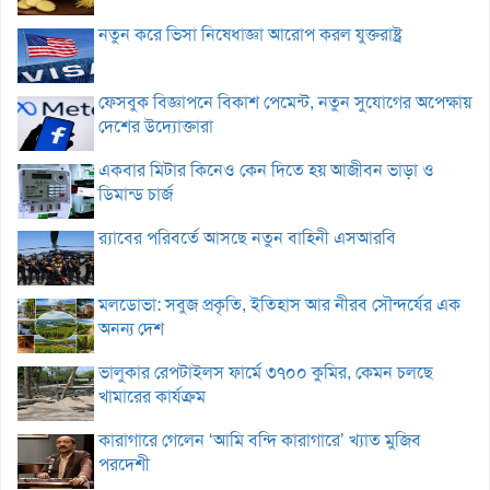
নতুন করে ভিসা নিষেধাজ্ঞা আরোপ করল যুক্তরাষ্ট্র
ফেসবুক বিজ্ঞাপনে বিকাশ পেমেন্ট, নতুন সুযোগের অপেক্ষায়
দেশের উদ্যোক্তারা
একবার মিটার কিনেও কেন দিতে হয় আজীবন ভাড়া ও
ডিমান্ড চার্জ
র‌্যাবের পরিবর্তে আসছে নতুন বাহিনী এসআরবি
মলডোভা: সবুজ প্রকৃতি, ইতিহাস আর নীরব সৌন্দর্যের এক
অনন্য দেশ
ভালুকার রেপটাইলস ফার্মে ৩৭০০ কুমির, কেমন চলছে
খামারের কার্যক্রম
কারাগারে গেলেন ‘আমি বন্দি কারাগারে’ খ্যাত মুজিব
পরদেশী