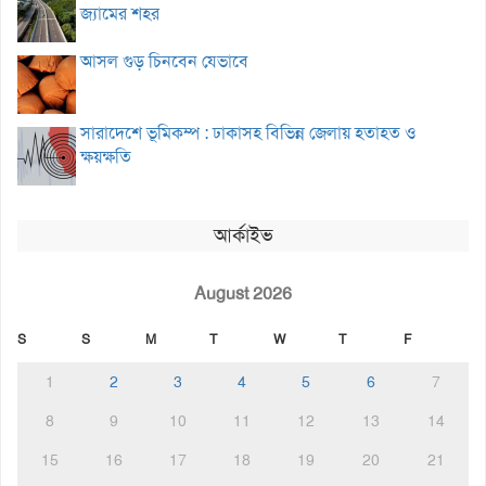
জ্যামের শহর
আসল গুড় চিনবেন যেভাবে
সারাদেশে ভূমিকম্প : ঢাকাসহ বিভিন্ন জেলায় হতাহত ও
ক্ষয়ক্ষতি
আর্কাইভ
August 2026
S
S
M
T
W
T
F
1
2
3
4
5
6
7
8
9
10
11
12
13
14
15
16
17
18
19
20
21