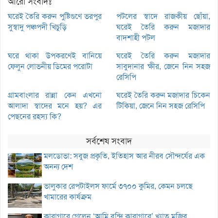
আরো সংবাদঃ
ঘরেই তৈরি করুন পুষ্টিগুণে ভরপুর
পটলের স্বাদে রাজকীয় ছোঁয়া,
সুস্বাদু পঞ্চপদী খিচুড়ি
ঘরেই তৈরি করুন মজাদার
বাদশাহী পটল
ঘরে থাকা উপকরণেই বানিয়ে
ঘরেই তৈরি করুন মজাদার
ফেলুন লোভনীয় ডিমের পরোটা
সাবুদানার ক্ষীর, জেনে নিন সহজ
রেসিপি
গ্রামবাংলার রান্না কেন এখনো
ঘরেই তৈরি করুন মজাদার চিকেন
আলাদা স্বাদের মনে হয়? এর
টিকিয়া, জেনে নিন সহজ রেসিপি
পেছনের রহস্য কি?
সর্বশেষ সংবাদ
মলডোভা: সবুজ প্রকৃতি, ইতিহাস আর নীরব সৌন্দর্যের এক
অনন্য দেশ
ভালুকার রেপটাইলস ফার্মে ৩৭০০ কুমির, কেমন চলছে
খামারের কার্যক্রম
কারাগারে গেলেন ‘আমি বন্দি কারাগারে’ খ্যাত মুজিব