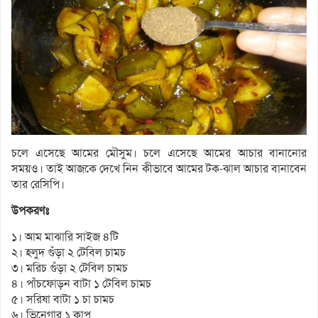
চলে এসেছে আমের মৌসুম। চলে এসেছে আমের আচার বানানোর
সময়ও। তাই আজকে দেখে নিন কীভাবে আমের টক-ঝাল আচার বানাবেন
তার রেসিপি।
উপকরণঃ
১। আম মাঝারি সাইজ ৪টি
২। হলুদ গুঁড়া ২ টেবিল চামচ
৩। মরিচ গুঁড়া ২ টেবিল চামচ
৪। পাঁচফোড়ন বাটা ১ টেবিল চামচ
৫। সরিষা বাটা ১ চা চামচ
৬। ভিনেগার ১ কাপ