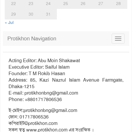
22
23
24
25
26
27
28
29
30
31
« Jul
Protikhon Navigation
Toggle
navigat
Acting Editor: Abu Moin Shakawat
Executive Editor: Saiful Islam
Founder: T M Rokib Hasan
Address: 85, Kazi Nazrul Islam Avenue Farmgate,
Dhaka-1215
E-mail:
protikhonbng@gmail.com
Phone: +8801717806536
ই-মেইল:
protikhonbng@gmail.com
ফোন: 01717806536
কপিরাইট©protikhon.com
সকল স্বত্ব www.protikhon.com এর সংরক্ষিত ।