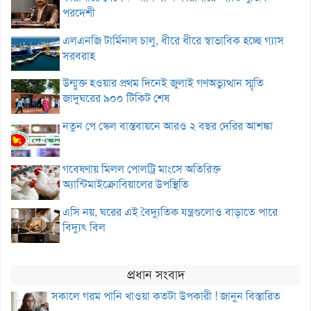
পরদেশী
এলএনজি টার্মিনাল চালু, ধীরে ধীরে স্বাভাবিক হচ্ছে গ্যাস
সরবরাহ
উন্মুক্ত হওয়ার প্রথম দিনেই জুলাই গণঅভ্যুত্থান স্মৃতি
জাদুঘরের ৯০০ টিকিট শেষ
নতুন পে স্কেল বাস্তবায়নে আরও ২ বছর দেরির আশঙ্কা
গবেষণায় মিলল পোলট্রি মাংসে অতিরিক্ত
অ্যান্টিমাইক্রোবিয়ালের উপস্থিতি
এসি নয়, ঘরের এই বৈদ্যুতিক যন্ত্রগুলোও বাড়াতে পারে
বিদ্যুৎ বিল
প্রধান সংবাদ
সকালে গরম পানি খাওয়া কতটা উপকারী ! জানুন বিস্তারিত