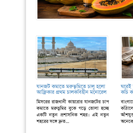
যানজট কমাতে মরুভূমিতে চালু হলো
ঘরেই ব
আফ্রিকার প্রথম চালকবিহীন মনোরেল
কচি ক
মিসরের রাজধানী কায়রোর যানজটের চাপ
বাংলা
কমাতে মরুভূমির বুকে গড়ে তোলা হচ্ছে
কাঁঠা
একটি নতুন প্রশাসনিক শহর। এই নতুন
আঁশযু
শহরের সঙ্গে দ্রুত...
অনেকেই