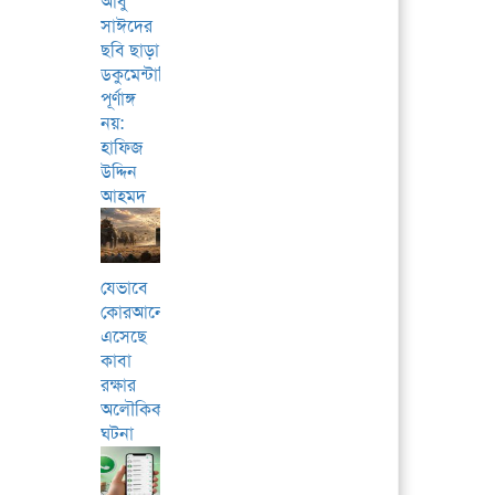
আবু
সাঈদের
ছবি ছাড়া
ডকুমেন্টারি
পূর্ণাঙ্গ
নয়:
হাফিজ
উদ্দিন
আহমদ
যেভাবে
কোরআনে
এসেছে
কাবা
রক্ষার
অলৌকিক
ঘটনা