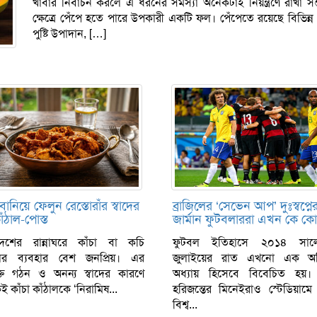
খাবার নির্বাচন করলে এ ধরনের সমস্যা অনেকটাই নিয়ন্ত্রণে রাখা স
ক্ষেত্রে পেঁপে হতে পারে উপকারী একটি ফল। পেঁপেতে রয়েছে বিভিন্
পুষ্টি উপাদান, […]
ানিয়ে ফেলুন রেস্তোরাঁর স্বাদের
ব্রাজিলের ‘সেভেন আপ’ দুঃস্বপ্নে
াঁঠাল-পোস্ত
জার্মান ফুটবলাররা এখন কে ক
দেশের রান্নাঘরে কাঁচা বা কচি
ফুটবল ইতিহাসে ২০১৪ সা
লের ব্যবহার বেশ জনপ্রিয়। এর
জুলাইয়ের রাত এখনো এক অবিশ
ক্ত গঠন ও অনন্য স্বাদের কারণে
অধ্যায় হিসেবে বিবেচিত হয়।
 কাঁচা কাঁঠালকে ‘নিরামিষ...
হরিজন্তের মিনেইরাও স্টেডিয়ামে
বিশ্ব...