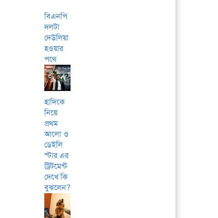
বিএনপি
দলটা
দেউলিয়া
হওয়ার
পথে
হাদিকে
নিয়ে
প্রথম
আলো ও
ডেইলি
স্টার এর
ট্রিটমেন্ট
দেখে কি
বুঝলেন?