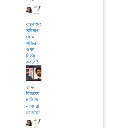
বাংলাদেশের
ভবিষ্যৎ
কোন
শক্তির
ওপর
নির্ভর
করবে?
হাদির
বিচারের
দাবিতে
নাহিদরা
কোথায়?