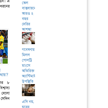
ম্ভব। এ
স্কেল
ন ধরনের
বাস্তবায়নে
আরও ২
বছর
দেরির
আশঙ্কা
গবেষণায়
মিলল
পোলট্রি
মাংসে
র
অতিরিক্ত
োথায়?
অ্যান্টিমাইক্রোবিয়ালের
উপস্থিতি
লের ৮
্বাস্য
 বেলো
 সেদিন
এসি নয়,
ঘরের