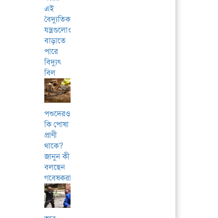
এই
বৈদ্যুতিক
যন্ত্রগুলোও
বাড়াতে
পারে
বিদ্যুৎ
বিল
পশুদেরও
কি পোষা
প্রাণী
থাকে?
জানুন কী
বলছেন
গবেষকরা