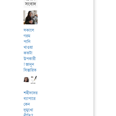
সংবাদ
সকালে
গরম
পানি
খাওয়া
কতটা
উপকারী
! জানুন
বিস্তারিত
শহীদদের
ব্যাপারে
কেন
দুমুখো
নীতি?