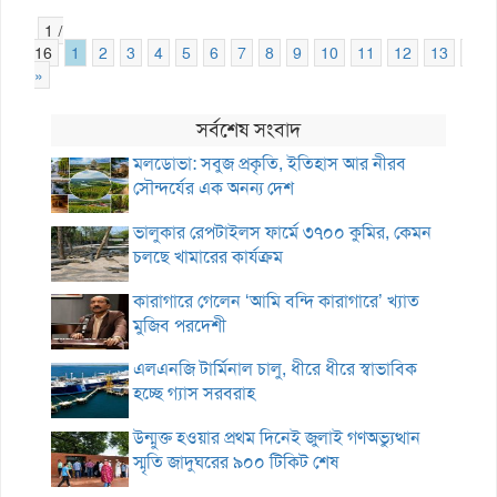
1 /
16
1
2
3
4
5
6
7
8
9
10
11
12
13
14
»
সর্বশেষ সংবাদ
মলডোভা: সবুজ প্রকৃতি, ইতিহাস আর নীরব
সৌন্দর্যের এক অনন্য দেশ
ভালুকার রেপটাইলস ফার্মে ৩৭০০ কুমির, কেমন
চলছে খামারের কার্যক্রম
কারাগারে গেলেন ‘আমি বন্দি কারাগারে’ খ্যাত
মুজিব পরদেশী
এলএনজি টার্মিনাল চালু, ধীরে ধীরে স্বাভাবিক
হচ্ছে গ্যাস সরবরাহ
উন্মুক্ত হওয়ার প্রথম দিনেই জুলাই গণঅভ্যুত্থান
স্মৃতি জাদুঘরের ৯০০ টিকিট শেষ