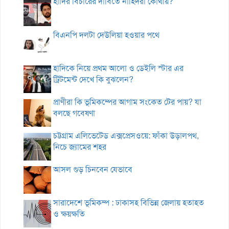
হাদির বিচারের দাবিতে নাহিদরা কোথায়?
বিএনপি দলটা দেউলিয়া হওয়ার পথে
হাদিকে নিয়ে প্রথম আলো ও ডেইলি স্টার এর
ট্রিটমেন্ট দেখে কি বুঝলেন?
প্রাণীরা কি ভূমিকম্পের আগাম সংকেত টের পায়? যা
বলছে গবেষণা
চট্টগ্রাম এলিভেটেড এক্সপ্রেসওয়ে: ফাঁকা উড়ালপথ,
নিচে জ্যামের শহর
আসল গুড় চিনবেন যেভাবে
সারাদেশে ভূমিকম্প : ঢাকাসহ বিভিন্ন জেলায় হতাহত
ও ক্ষয়ক্ষতি