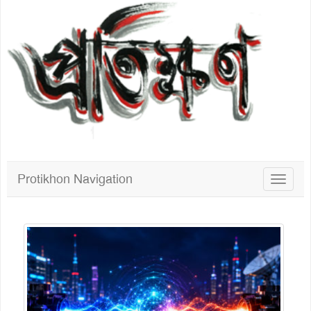
Protikhon Navigation
Toggle
navigat