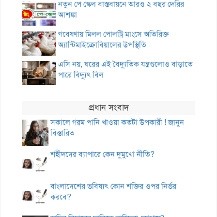
নতুন পে স্কেল বাস্তবায়নে আরও ২ বছর দেরির
আশঙ্কা
গবেষণায় মিলল পোলট্রি মাংসে অতিরিক্ত
অ্যান্টিমাইক্রোবিয়ালের উপস্থিতি
এসি নয়, ঘরের এই বৈদ্যুতিক যন্ত্রগুলোও বাড়াতে
পারে বিদ্যুৎ বিল
প্রধান সংবাদ
সকালে গরম পানি খাওয়া কতটা উপকারী ! জানুন
বিস্তারিত
শহীদদের ব্যাপারে কেন দুমুখো নীতি?
বাংলাদেশের ভবিষ্যৎ কোন শক্তির ওপর নির্ভর
করবে?