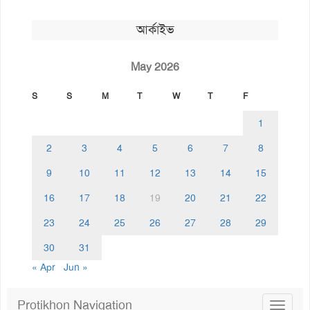
আর্কাইভ
May 2026
S
S
M
T
W
T
F
1
2
3
4
5
6
7
8
9
10
11
12
13
14
15
16
17
18
19
20
21
22
23
24
25
26
27
28
29
30
31
« Apr
Jun »
Protikhon Navigation
Toggle