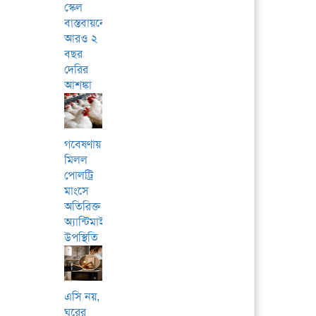
স্কেল
বাস্তবায়নে
আরও ২
বছর
দেরির
আশঙ্কা
গবেষণায়
মিলল
পোলট্রি
মাংসে
অতিরিক্ত
অ্যান্টিমাইক্রোবিয়ালের
উপস্থিতি
এসি নয়,
ঘরের