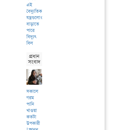
এই
বৈদ্যুতিক
যন্ত্রগুলোও
বাড়াতে
পারে
বিদ্যুৎ
বিল
প্রধান
সংবাদ
সকালে
গরম
পানি
খাওয়া
কতটা
উপকারী
! জানুন