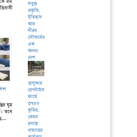
থেকে এই
সবুজ
অভিবাসী
প্রকৃতি,
ইতিহাস
আর
নীরব
সৌন্দর্যের
এক
অনন্য
দেশ
ভালুকার
লিশ
রেপটাইলস
ফার্মে
৩৭০০
তির ঘুম
কুমির,
্ণ। তবে
কেমন
,...
চলছে
খামারের
কার্যক্রম