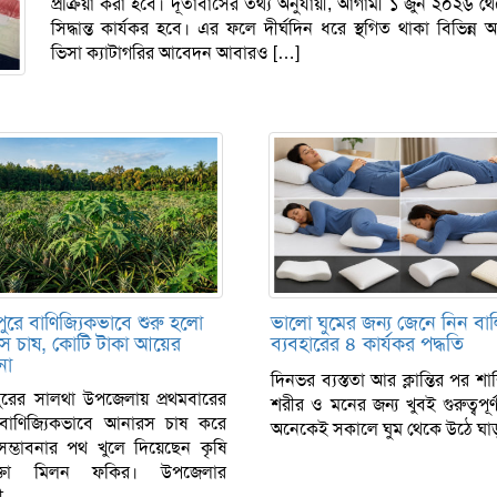
প্রক্রিয়া করা হবে। দূতাবাসের তথ্য অনুযায়ী, আগামী ১ জুন ২০২৬ 
সিদ্ধান্ত কার্যকর হবে। এর ফলে দীর্ঘদিন ধরে স্থগিত থাকা বিভিন্ন 
ভিসা ক্যাটাগরির আবেদন আবারও […]
ুরে বাণিজ্যিকভাবে শুরু হলো
ভালো ঘুমের জন্য জেনে নিন বা
স চাষ, কোটি টাকা আয়ের
ব্যবহারের ৪ কার্যকর পদ্ধতি
না
দিনভর ব্যস্ততা আর ক্লান্তির পর শান্
ুরের সালথা উপজেলায় প্রথমবারের
শরীর ও মনের জন্য খুবই গুরুত্বপূর
াণিজ্যিকভাবে আনারস চাষ করে
অনেকেই সকালে ঘুম থেকে উঠে ঘাড়
সম্ভাবনার পথ খুলে দিয়েছেন কৃষি
োক্তা মিলন ফকির। উপজেলার
ী...