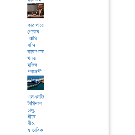
কারাগারে
গেলেন
‘আমি
বন্দি
কারাগারে’
খ্যাত
মুজিব
পরদেশী
এলএনজি
টার্মিনাল
চালু,
ধীরে
ধীরে
স্বাভাবিক