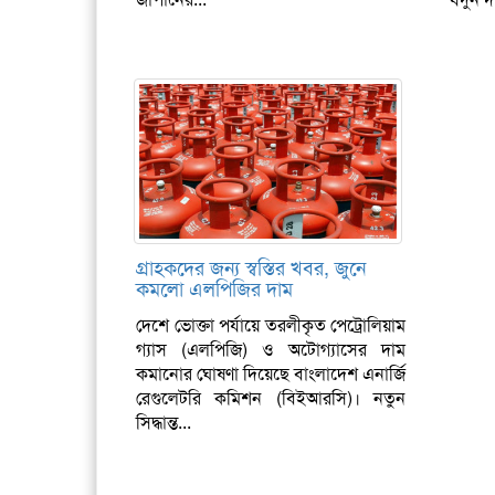
গ্রাহকদের জন্য স্বস্তির খবর, জুনে
কমলো এলপিজির দাম
দেশে ভোক্তা পর্যায়ে তরলীকৃত পেট্রোলিয়াম
গ্যাস (এলপিজি) ও অটোগ্যাসের দাম
কমানোর ঘোষণা দিয়েছে বাংলাদেশ এনার্জি
রেগুলেটরি কমিশন (বিইআরসি)। নতুন
সিদ্ধান্ত...