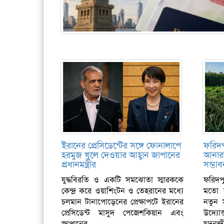
ইরানের প্রেসিডেন্টের সঙ্গে ফোনালাপে
ফরিদপ
হরমুজ খুলে দেওয়ার আহ্বান জাপানের
আনার
প্রধানমন্ত্রীর
সম্ভাব
যুদ্ধবিরতি ও একটি সমঝোতা স্মারককে
ফরিদপ
কেন্দ্র করে ওয়াশিংটন ও তেহরানের মধ্যে
মতো ব
চলমান টানাপোড়েনের প্রেক্ষাপটে ইরানের
নতুন 
প্রেসিডেন্ট মাসুদ পেজেশকিয়ান এবং
উদ্য
জাপানের...
যদুনন্দ