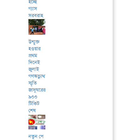
হচ্ছে
গ্যাস
সরবরাহ
উন্মুক্ত
হওয়ার
প্রথম
দিনেই
জুলাই
গণঅভ্যুত্থান
স্মৃতি
জাদুঘরের
৯০০
টিকিট
শেষ
নতুন পে