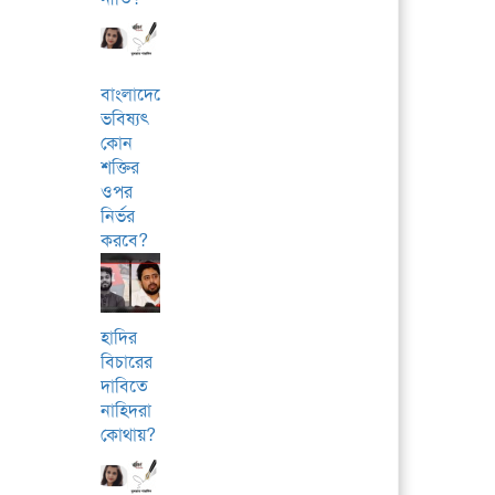
বাংলাদেশের
ভবিষ্যৎ
কোন
শক্তির
ওপর
নির্ভর
করবে?
হাদির
বিচারের
দাবিতে
নাহিদরা
কোথায়?