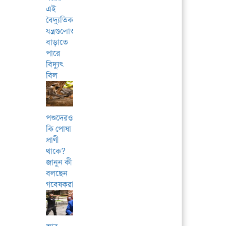
এই
বৈদ্যুতিক
যন্ত্রগুলোও
বাড়াতে
পারে
বিদ্যুৎ
বিল
পশুদেরও
কি পোষা
প্রাণী
থাকে?
জানুন কী
বলছেন
গবেষকরা