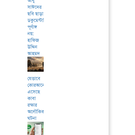
আবু
সাঈদের
ছবি ছাড়া
ডকুমেন্টারি
পূর্ণাঙ্গ
নয়:
হাফিজ
উদ্দিন
আহমদ
যেভাবে
কোরআনে
এসেছে
কাবা
রক্ষার
অলৌকিক
ঘটনা