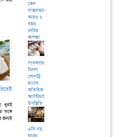
স্কেল
বাস্তবায়নে
আরও ২
বছর
দেরির
আশঙ্কা
গবেষণায়
মিলল
পোলট্রি
মাংসে
কিরিতেই
অতিরিক্ত
অ্যান্টিমাইক্রোবিয়ালের
উপস্থিতি
া খুবই
 সঙ্গে
র জন্যই
এসি নয়,
ঘরের