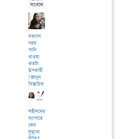
সংবাদ
সকালে
গরম
পানি
খাওয়া
কতটা
উপকারী
! জানুন
বিস্তারিত
শহীদদের
ব্যাপারে
কেন
দুমুখো
নীতি?