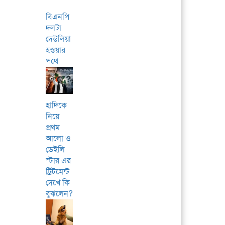
বিএনপি
দলটা
দেউলিয়া
হওয়ার
পথে
হাদিকে
নিয়ে
প্রথম
আলো ও
ডেইলি
স্টার এর
ট্রিটমেন্ট
দেখে কি
বুঝলেন?