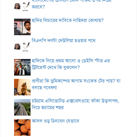
বাংলাদেশের ভবিষ্যৎ কোন শক্তির ওপর নির্ভর
করবে?
হাদির বিচারের দাবিতে নাহিদরা কোথায়?
বিএনপি দলটা দেউলিয়া হওয়ার পথে
হাদিকে নিয়ে প্রথম আলো ও ডেইলি স্টার এর
ট্রিটমেন্ট দেখে কি বুঝলেন?
প্রাণীরা কি ভূমিকম্পের আগাম সংকেত টের পায়? যা
বলছে গবেষণা
চট্টগ্রাম এলিভেটেড এক্সপ্রেসওয়ে: ফাঁকা উড়ালপথ,
নিচে জ্যামের শহর
আসল গুড় চিনবেন যেভাবে