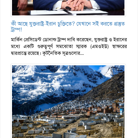
কী আছে যুক্তরাষ্ট্র-ইরান চুক্তিতে? যেখানে সই করতে প্রস্তুত
ট্রাম্প!
মার্কিন প্রেসিডেন্ট ডোনাল্ড ট্রাম্প দাবি করেছেন, যুক্তরাষ্ট্র ও ইরানের
মধ্যে একটি গুরুত্বপূর্ণ সমঝোতা স্মারক (এমওইউ) স্বাক্ষরের
দ্বারপ্রান্তে রয়েছে। কূটনৈতিক সূত্রগুলোর...