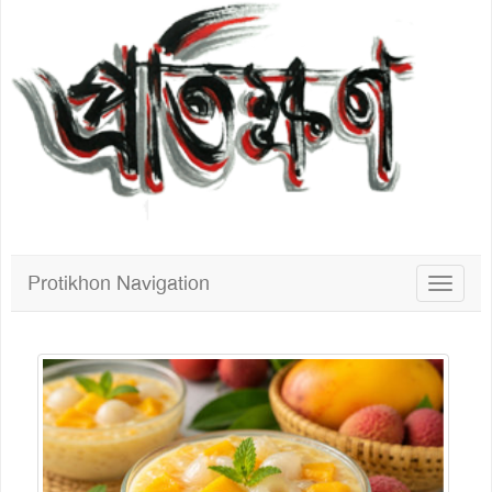
Protikhon Navigation
Toggle
navigat