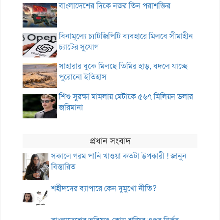
বাংলাদেশের দিকে নজর তিন পরাশক্তির
বিনামূল্যে চ্যাটজিপিটি ব্যবহারে মিলবে সীমাহীন
চ্যাটের সুযোগ
সাহারার বুকে মিলছে তিমির হাড়, বদলে যাচ্ছে
পুরোনো ইতিহাস
শিশু সুরক্ষা মামলায় মেটাকে ৫৬৭ মিলিয়ন ডলার
জরিমানা
প্রধান সংবাদ
সকালে গরম পানি খাওয়া কতটা উপকারী ! জানুন
বিস্তারিত
শহীদদের ব্যাপারে কেন দুমুখো নীতি?