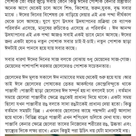
পোশাক তো বছর জুড়ে সবাই কেনে কিন্তু ঈদের পোশাক কেনার প্রস্তুতিটা
অনেক আগে থেকেই চলে আসে শিশু, কিশোর, তরুন,যুবক, বৃদ্ধ সবার
মাঝে । ঈদের দিনের বিশেষত্ত কে বাড়িয়ে দেয়ার এই এক পন্থা দীর্ঘকাল
থেকে চলে আসছে। যুগে যুগে উৎসব উদযাপনের প্রক্রিয়া তে ব্যাপক
পরিবর্তন এসেছে, মানুষের রুচিতেও এসেছে এ পরিবর্তন । ঈদ আনন্দ
উদযাপনের এই এক পন্থা আজও সবাই একই ভাবে মেনে আসছে। ঈদের
জন্য একটা হলেও নতুন পোশাক সবার চাই-ই-চাই। নতুন পোশাক ছাড়া
ঈদটাই যেন পানসে হয়ে যায় সবার কাছে।
সবার ধারণা ঈদের দিনের সাজ বলতে বোঝায় শুধু মেয়েদের সাজ-গোজ।
মেয়েদের পাশাপাশি দরকার ছেলেদেরও পোশাক সচেতনতার।
ছেলেদের ঈদ মূলত সকালে ঈদ নামাযের সময় থেকেই শুরু হয়ে যায় ।আর
তাই ঈদে ছেলেদের পোষাকের ভেতর আকর্ষণের কেন্দ্রেবিন্দুতে থাকে
পাঞ্জাবী ।পাঞ্জাবী ছাড়া ছেলেদের ঈদ সম্পূর্ন হয় না বললেই চলে । বর্তমান
সময়ে ছেলেরা পাঞ্জাবীর ক্ষেত্রে রঙকেই প্রাধান্য দিয়ে থাকে। একটা সময়
ছিলো যখন পাঞ্জাবীর রঙ বলতে সাদা রঙটাকেই প্রাধান্য দেয়া হতো। কিন্তু
বর্তমান সময়টা ভিন্ন । এখনকার ছেলেদের কাছে পছন্দটা একটু আলাদা
হয়ে থাকে। বিভিন্ন রঙের পাঞ্জাবী এখন শপিংমল গুলিতে দেখা যায়। ফলে
পাঞ্জাবি কেনার ক্ষেত্রে ছেলেরা তাদের নিজেদের শরীরের রঙ, উচ্চতা এবং
স্বাস্থ্যের দিকে লক্ষ্য রাখে। এমন কিছুই পরা উচিৎ নয় যেটা মানানসই নয়।