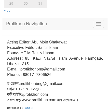
29
30
31
« Jul
Protikhon Navigation
Toggle
navigat
Acting Editor: Abu Moin Shakawat
Executive Editor: Saiful Islam
Founder: T M Rokib Hasan
Address: 85, Kazi Nazrul Islam Avenue Farmgate,
Dhaka-1215
E-mail:
protikhonbng@gmail.com
Phone: +8801717806536
ই-মেইল:
protikhonbng@gmail.com
ফোন: 01717806536
কপিরাইট©protikhon.com
সকল স্বত্ব www.protikhon.com এর সংরক্ষিত ।
Developed by
Rapid-iT