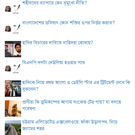
শহীদদের ব্যাপারে কেন দুমুখো নীতি?
বাংলাদেশের ভবিষ্যৎ কোন শক্তির ওপর নির্ভর করবে?
হাদির বিচারের দাবিতে নাহিদরা কোথায়?
বিএনপি দলটা দেউলিয়া হওয়ার পথে
হাদিকে নিয়ে প্রথম আলো ও ডেইলি স্টার এর ট্রিটমেন্ট দেখে কি
বুঝলেন?
প্রাণীরা কি ভূমিকম্পের আগাম সংকেত টের পায়? যা বলছে
গবেষণা
চট্টগ্রাম এলিভেটেড এক্সপ্রেসওয়ে: ফাঁকা উড়ালপথ, নিচে
জ্যামের শহর