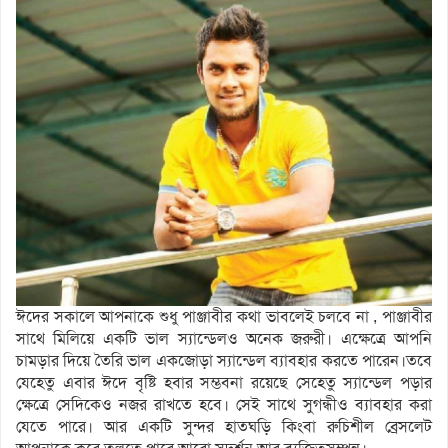
ঈদের সকালে আপনাকে শুধু পাঞ্জাবীর কথা ভাবলেই চলবে না , পাঞ্জাবীর
সাথে মিলিয়ে একটি ভাল স্যান্ডেলও অনেক জরুরী। এক্ষেত্রে আপনি
চামড়ার দিয়ে তৈরি ভাল একজোড়া স্যান্ডেল ব্যাবহার করতে পারেন।তবে
যেহেতু এবার ঈদে বৃষ্টি হবার সম্ভবনা রয়েছে সেহেতু স্যান্ডেল পড়ার
ক্ষেত্রে সেদিকেও নজর রাখতে হবে। সেই সাথে সুগন্ধীও ব্যাবহার করা
যেতে পারে। আর একটি সুন্দর হাতঘড়ি কিংবা রুচিশীল ব্রেসলেট