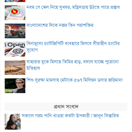
নবম পে স্কেল নিয়ে সুখবর, মন্ত্রিসভায় উঠতে পারে প্রস্তাব
বাংলাদেশের দিকে নজর তিন পরাশক্তির
বিনামূল্যে চ্যাটজিপিটি ব্যবহারে মিলবে সীমাহীন চ্যাটের
সুযোগ
সাহারার বুকে মিলছে তিমির হাড়, বদলে যাচ্ছে পুরোনো
ইতিহাস
শিশু সুরক্ষা মামলায় মেটাকে ৫৬৭ মিলিয়ন ডলার জরিমানা
প্রধান সংবাদ
সকালে গরম পানি খাওয়া কতটা উপকারী ! জানুন বিস্তারিত