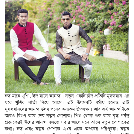
ঈদ মানে খুশি , ঈদ মানে আনন্দ । নতুন একটি চাঁদ প্রতিটি মুসলমান এর
ঘরে খুশির বার্তা নিয়ে আসে। এই উৎসবটি ধর্মীয় হলেও এটি
মুসলমানদের আনন্দ উদযাপনের অন্যতম উপলক্ষ । আর এই আনন্দটাকে
আরও দ্বিগুণ করে দেয় নতুন পোশাক। শিশু থেকে শুরু করে বৃদ্ধ পর্যন্ত
প্রত্যকেরই ঈদের আনন্দ বলতে সবার আগে মনে আসে নতুন পোশাকের
কথা। ঈদ এবং নতুন পোশাক এখন একে অপরের পরিপূরক। নতুন